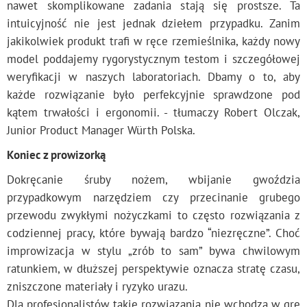
nawet skomplikowane zadania stają się prostsze. Ta
intuicyjność nie jest jednak dziełem przypadku. Zanim
jakikolwiek produkt trafi w ręce rzemieślnika, każdy nowy
model poddajemy rygorystycznym testom i szczegółowej
weryfikacji w naszych laboratoriach. Dbamy o to, aby
każde rozwiązanie było perfekcyjnie sprawdzone pod
kątem trwałości i ergonomii. - tłumaczy Robert Olczak,
Junior Product Manager Würth Polska.
Koniec z prowizorką
Dokręcanie śruby nożem, wbijanie gwoździa
przypadkowym narzędziem czy przecinanie grubego
przewodu zwykłymi nożyczkami to często rozwiązania z
codziennej pracy, które bywają bardzo “niezręczne”. Choć
improwizacja w stylu „zrób to sam” bywa chwilowym
ratunkiem, w dłuższej perspektywie oznacza stratę czasu,
zniszczone materiały i ryzyko urazu.
Dla profesjonalistów takie rozwiązania nie wchodzą w grę