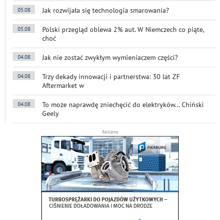
Jak rozwijała się technologia smarowania?
05.08
Polski przegląd oblewa 2% aut. W Niemczech co piąte,
05.08
choć
Jak nie zostać zwykłym wymieniaczem części?
04.08
Trzy dekady innowacji i partnerstwa: 30 lat ZF
04.08
Aftermarket w
To może naprawdę zniechęcić do elektryków... Chiński
04.08
Geely
Reklama