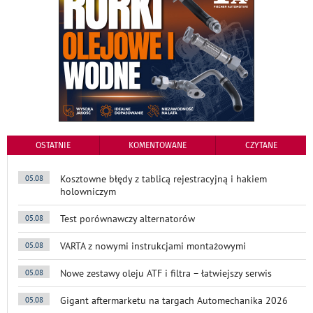
OSTATNIE
KOMENTOWANE
CZYTANE
Kosztowne błędy z tablicą rejestracyjną i hakiem
05.08
holowniczym
Test porównawczy alternatorów
05.08
VARTA z nowymi instrukcjami montażowymi
05.08
Nowe zestawy oleju ATF i filtra – łatwiejszy serwis
05.08
Gigant aftermarketu na targach Automechanika 2026
05.08