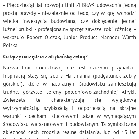
- Pięćdziesiąt lat rozwoju linii ZEBRA® udowadnia jedną
prostą prawdę - niezależnie od tego, czy w grę wchodzi
wielka inwestycja budowlana, czy dokręcenie jednej
luźnej śrubki - profesjonalny sprzęt zawsze robi różnicę. -
wskazuje Robert Olczak, Junior Product Manager Würth
Polska.
Co łączy narzędzia z afrykańską zebrą?
Nazwa linii produktowej nie jest dziełem przypadku.
Inspiracją stały się zebry Hartmanna (podgatunek zebry
górskiej), które w naturalnym środowisku zamieszkują
trudne, górzyste tereny południowo-zachodniej Afryki.
Zwierzęta te charakteryzują się wyjątkową
wytrzymałością, szybkością i odpornością na skrajne
warunki - cechami kluczowymi także w wymagającym
środowisku warsztatowym i budowlanym. Ta symboliczna
zbieżność cech zrodziła realne działania. Już od 13 lat