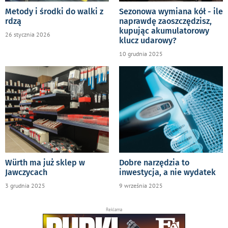
Metody i środki do walki z
Sezonowa wymiana kół - ile
rdzą
naprawdę zaoszczędzisz,
kupując akumulatorowy
26 stycznia 2026
klucz udarowy?
10 grudnia 2025
Würth ma już sklep w
Dobre narzędzia to
Jawczycach
inwestycja, a nie wydatek
3 grudnia 2025
9 września 2025
Reklama