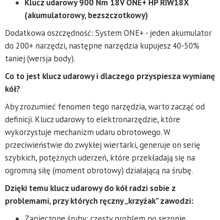
Klucz udarowy 900 Nm 18V ONE+ HP RIW18X
(akumulatorowy, bezszczotkowy)
Dodatkowa oszczędność: System ONE+ - jeden akumulator
do 200+ narzędzi, następne narzędzia kupujesz 40-50%
taniej (wersja body).
Co to jest klucz udarowy i dlaczego przyspiesza wymianę
kół?
Aby zrozumieć fenomen tego narzędzia, warto zacząć od
definicji. Klucz udarowy to elektronarzędzie, które
wykorzystuje mechanizm udaru obrotowego. W
przeciwieństwie do zwykłej wiertarki, generuje on serię
szybkich, potężnych uderzeń, które przekładają się na
ogromną siłę (moment obrotowy) działającą na śrubę.
Dzięki temu klucz udarowy do kół radzi sobie z
problemami, przy których ręczny „krzyżak” zawodzi:
Zapieczone śruby: częsty problem po sezonie