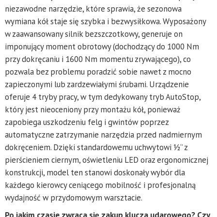
niezawodne narzędzie, które sprawia, że sezonowa
wymiana kół staje się szybka i bezwysiłkowa. Wyposażony
w zaawansowany silnik bezszczotkowy, generuje on
imponujący moment obrotowy (dochodzący do 1000 Nm
przy dokręcaniu i 1600 Nm momentu zrywającego), co
pozwala bez problemu poradzić sobie nawet z mocno
zapieczonymi lub zardzewiałymi śrubami. Urządzenie
oferuje 4 tryby pracy, w tym dedykowany tryb AutoStop,
który jest nieoceniony przy montażu kół, ponieważ
zapobiega uszkodzeniu felg i gwintów poprzez
automatyczne zatrzymanie narzędzia przed nadmiernym
dokręceniem. Dzięki standardowemu uchwytowi ½” z
pierścieniem ciernym, oświetleniu LED oraz ergonomicznej
konstrukcji, model ten stanowi doskonały wybór dla
każdego kierowcy ceniącego mobilność i profesjonalną
wydajność w przydomowym warsztacie.
Po jakim czasie zwraca się zakup klucza udarowego? Czy