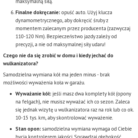
maksymalną siłą.
Finalne dokręcanie:
opuść auto. Użyj klucza
dynamometrycznego, aby dokręcić śruby z
momentem zalecanym przez producenta (zazwyczaj
110-120 Nm). Bezpieczeństwo jazdy zależy od
precyzji, a nie od maksymalnej siły udaru!
Czego nie da się zrobić w domu i kiedy jechać do
wulkanizatora?
Samodzielna wymiana kół ma jeden minus - brak
możliwości wyważenia koła w garażu.
Wyważanie kół:
jeśli masz dwa komplety kół (opony
na felgach), nie musisz wyważać ich co sezon. Zaleca
się jednak wizytę u wulkanizatora raz na rok lub co ok.
10-15 tys. km, aby skontrolować wyważenie.
Stan opon:
samodzielna wymiana wymaga od Ciebie
bycia kontrolerem jakości. Sprawdzaj głębokość