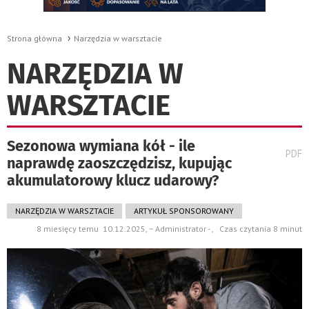
Strona główna
Narzędzia w warsztacie
NARZĘDZIA W
WARSZTACIE
Sezonowa wymiana kół - ile
wydru
PDF
naprawdę zaoszczędzisz, kupując
pods
do
akumulatorowy klucz udarowy?
NARZĘDZIA W WARSZTACIE
ARTYKUŁ SPONSOROWANY
8 miesięcy temu 10.12.2025, ~ Administrator - , Czas czytania 8 minut