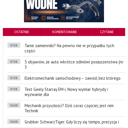
OSTATNIE
KOMENTOWANE
CZYTANE
Tanie zamienniki? Na pewno nie w przypadku tych
07.08
części
5 objawów, że auto wkrótce odmówi posłuszeństwa (nr
07.08
3
Elektromechanik samochodowy – zawód, bez którego
07.08
Test Geely Starray EM-i. Nowy wymiar hybrydy i
07.08
wyzwanie dla
Mechanik przyszłości? Dziś coraz częściej jest nim
06.08
Technik
Grubber SchwarzTiger. Gdy liczy się tempo, precyzja i
06.08