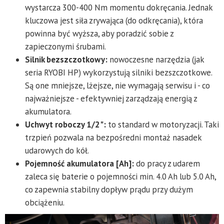
wystarcza 300-400 Nm momentu dokręcania. Jednak
kluczowa jest siła zrywająca (do odkręcania), która
powinna być wyższa, aby poradzić sobie z
zapieczonymi śrubami.
Silnik bezszczotkowy:
nowoczesne narzędzia (jak
seria RYOBI HP) wykorzystują silniki bezszczotkowe.
Są one mniejsze, lżejsze, nie wymagają serwisu i - co
najważniejsze - efektywniej zarządzają energią z
akumulatora.
Uchwyt roboczy 1/2":
to standard w motoryzacji. Taki
trzpień pozwala na bezpośredni montaż nasadek
udarowych do kół.
Pojemność akumulatora [Ah]:
do pracy z udarem
zaleca się baterie o pojemności min. 4.0 Ah lub 5.0 Ah,
co zapewnia stabilny dopływ prądu przy dużym
obciążeniu.