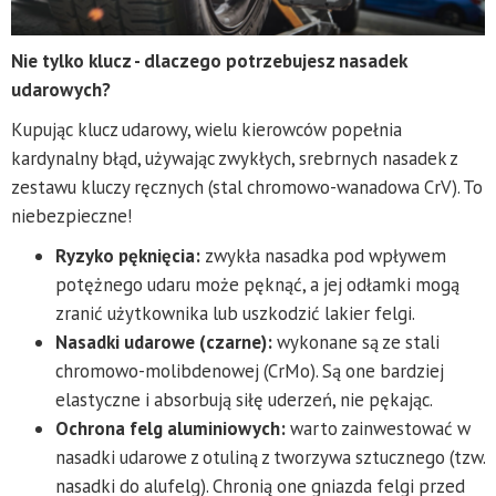
Nie tylko klucz - dlaczego potrzebujesz nasadek
udarowych?
Kupując klucz udarowy, wielu kierowców popełnia
kardynalny błąd, używając zwykłych, srebrnych nasadek z
zestawu kluczy ręcznych (stal chromowo-wanadowa CrV). To
niebezpieczne!
Ryzyko pęknięcia:
zwykła nasadka pod wpływem
potężnego udaru może pęknąć, a jej odłamki mogą
zranić użytkownika lub uszkodzić lakier felgi.
Nasadki udarowe (czarne):
wykonane są ze stali
chromowo-molibdenowej (CrMo). Są one bardziej
elastyczne i absorbują siłę uderzeń, nie pękając.
Ochrona felg aluminiowych:
warto zainwestować w
nasadki udarowe z otuliną z tworzywa sztucznego (tzw.
nasadki do alufelg). Chronią one gniazda felgi przed