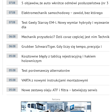
5 objawów, że auto wkrótce odmówi posłuszeństwa (nr 3
07.08
Elektromechanik samochodowy – zawód, bez którego
07.08
Test Geely Starray EM-i. Nowy wymiar hybrydy i wyzwanie
07.08
dla
Mechanik przyszłości? Dziś coraz częściej jest nim Technik
06.08
Grubber SchwarzTiger. Gdy liczy się tempo, precyzja i
06.08
Kosztowne błędy z tablicą rejestracyjną i hakiem
05.08
holowniczym
Test porównawczy alternatorów
05.08
VARTA z nowymi instrukcjami montażowymi
05.08
Nowe zestawy oleju ATF i filtra – łatwiejszy serwis
05.08
Reklama