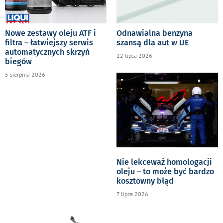
Nowe zestawy oleju ATF i
Odnawialna benzyna
filtra – łatwiejszy serwis
szansą dla aut w UE
automatycznych skrzyń
22 lipca 2026
biegów
5 sierpnia 2026
Nie lekceważ homologacji
oleju – to może być bardzo
kosztowny błąd
7 lipca 2026