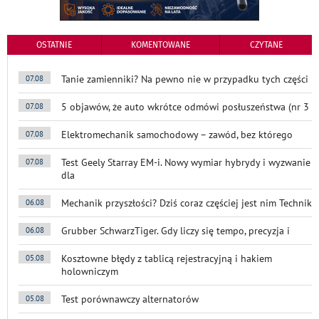
OSTATNIE
KOMENTOWANE
CZYTANE
Tanie zamienniki? Na pewno nie w przypadku tych części
07.08
5 objawów, że auto wkrótce odmówi posłuszeństwa (nr 3
07.08
Elektromechanik samochodowy – zawód, bez którego
07.08
Test Geely Starray EM-i. Nowy wymiar hybrydy i wyzwanie
07.08
dla
Mechanik przyszłości? Dziś coraz częściej jest nim Technik
06.08
Grubber SchwarzTiger. Gdy liczy się tempo, precyzja i
06.08
Kosztowne błędy z tablicą rejestracyjną i hakiem
05.08
holowniczym
Test porównawczy alternatorów
05.08