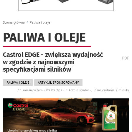
Strona główna
Paliwa i oleje
PALIWA I OLEJE
Castrol EDGE - zwiększa wydajność
wydr
PDF
w zgodzie z najnowszymi
podst
do
specyfikacjami silników
PALIWA I OLEJE
ARTYKUŁ SPONSOROWANY
11 miesięcy temu 09.09.2025, ~ Administrator - , Czas czytania 2 minuty