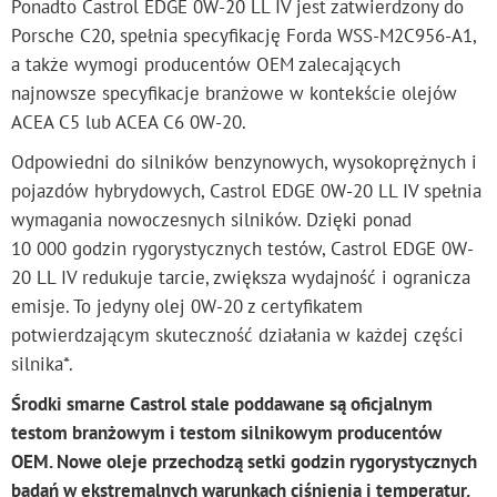
Ponadto Castrol EDGE 0W-20 LL IV jest zatwierdzony do
Porsche C20, spełnia specyfikację Forda WSS-M2C956-A1,
a także wymogi producentów OEM zalecających
najnowsze specyfikacje branżowe w kontekście olejów
ACEA C5 lub ACEA C6 0W-20.
Odpowiedni do silników benzynowych, wysokoprężnych i
pojazdów hybrydowych, Castrol EDGE 0W-20 LL IV spełnia
wymagania nowoczesnych silników. Dzięki ponad
10 000 godzin rygorystycznych testów, Castrol EDGE 0W-
20 LL IV redukuje tarcie, zwiększa wydajność i ogranicza
emisje. To jedyny olej 0W-20 z certyfikatem
potwierdzającym skuteczność działania w każdej części
silnika*.
Środki smarne Castrol stale poddawane są oficjalnym
testom branżowym i testom silnikowym producentów
OEM. Nowe oleje przechodzą setki godzin rygorystycznych
badań w ekstremalnych warunkach ciśnienia i temperatur.