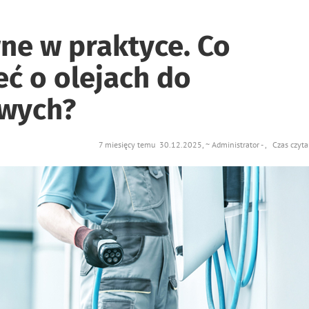
ne w praktyce. Co
ć o olejach do
wych?
7 miesięcy temu 30.12.2025, ~ Administrator - , Czas czyt