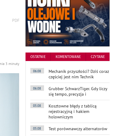
wydrukuj
PDF
podstronę
do
OSTATNIE
KOMENTOWANE
CZYTANE
ania 3 minuty
Mechanik przyszłości? Dziś coraz
06.08
częściej jest nim Technik
Grubber SchwarzTiger. Gdy liczy
06.08
się tempo, precyzja i
Kosztowne błędy z tablicą
05.08
rejestracyjną i hakiem
holowniczym
Test porównawczy alternatorów
05.08