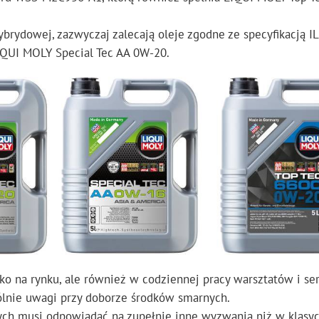
hybrydowej, zazwyczaj zalecają oleje zgodne ze specyfikacją I
LIQUI MOLY Special Tec AA 0W-20.
ko na rynku, ale również w codziennej pracy warsztatów i se
ólnie uwagi przy doborze środków smarnych.
ych musi odpowiadać na zupełnie inne wyzwania niż w klasy