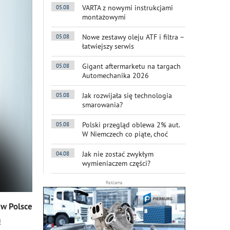
VARTA z nowymi instrukcjami
05.08
montażowymi
Nowe zestawy oleju ATF i filtra –
05.08
łatwiejszy serwis
Gigant aftermarketu na targach
05.08
Automechanika 2026
Jak rozwijała się technologia
05.08
smarowania?
Polski przegląd oblewa 2% aut.
05.08
W Niemczech co piąte, choć
Jak nie zostać zwykłym
04.08
wymieniaczem części?
Reklama
 w Polsce
ą