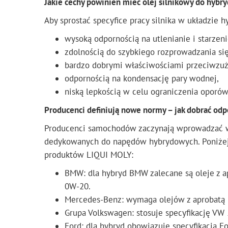
Jakie cechy powinien mieć olej silnikowy do hybr
Aby sprostać specyfice pracy silnika w układzie 
wysoką odpornością na utlenianie i starzeni
zdolnością do szybkiego rozprowadzania się
bardzo dobrymi właściwościami przeciwzuż
odpornością na kondensację pary wodnej,
niską lepkością w celu ograniczenia oporów 
Producenci definiują nowe normy – jak dobrać odp
Producenci samochodów zaczynają wprowadzać wł
dedykowanych do napędów hybrydowych. Poniżej p
produktów LIQUI MOLY:
BMW: dla hybryd BMW zalecane są oleje z a
0W-20.
Mercedes-Benz: wymaga olejów z aprobatą 
Grupa Volkswagen: stosuje specyfikację VW
Ford: dla hybryd obowiązuje specyfikacja 