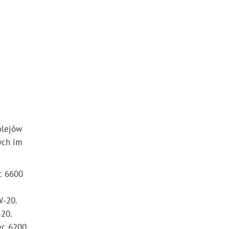
olejów
ych im
c 6600
W-20.
-20.
ec 6200