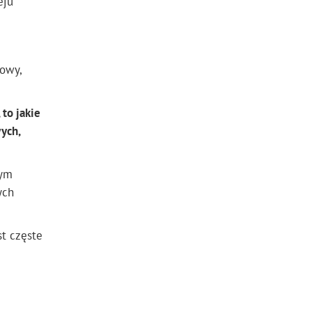
eju
owy,
 to jakie
ych,
nym
ych
t częste