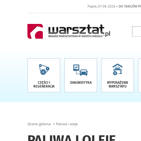
Piątek, 07-08-2026
• DO TARGÓW POZOSTAŁO -1 DNI
CZĘŚCI I
DIAGNOSTYKA
WYPOSAŻENIE
REGENERACJA
WARSZTATU
Strona główna
Paliwa i oleje
PALIWA I OLEJE