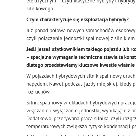
elektrycznym – czyli klasyczne hybrydy i hybryd
silnikowego.
Czym charakteryzuje się eksploatacja hybrydy?
Już ponad połowa nowych samochodów osobowyc
czyli połączenie jednostki spalinowej z silnikiem
Jeśli jesteś użytkownikiem takiego pojazdu lub roz
– specjalne wymagania techniczne stawia ta konstr
dlatego przedstawiamy kluczowe kwestie właśnie 
W pojazdach hybrydowych silnik spalinowy uruch
napędem. Nawet podczas jazdy miejskiej, kiedy p
rozruchów.
Silnik spalinowy w układach hybrydowych pracu
włączanie i wyłączanie jednostki, wynikające z 
Dodatkowo, przerywana praca silnika, czyli rozg
temperaturowych zwiększa ryzyko kondensacji p