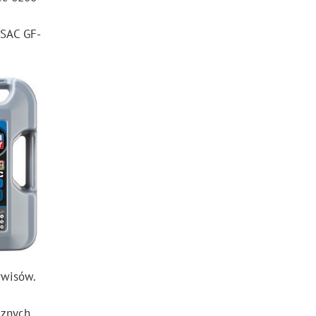
LSAC GF-
rwisów.
cznych