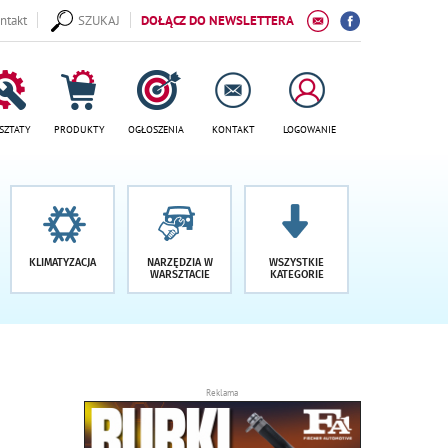
ntakt
SZUKAJ
DOŁĄCZ DO NEWSLETTERA
SZTATY
PRODUKTY
OGŁOSZENIA
KONTAKT
LOGOWANIE
KLIMATYZACJA
NARZĘDZIA W
WSZYSTKIE
WARSZTACIE
KATEGORIE
Reklama