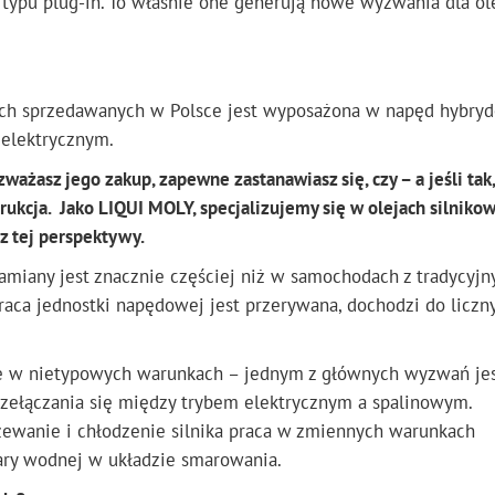
y typu plug-in. To właśnie one generują nowe wyzwania dla ol
h sprzedawanych w Polsce jest wyposażona w napęd hybryd
 elektrycznym.
ważasz jego zakup, zapewne zastanawiasz się, czy – a jeśli tak,
ukcja. Jako LIQUI MOLY, specjalizujemy się w olejach silnikow
z tej perspektywy.
amiany jest znacznie częściej niż w samochodach z tradycyj
raca jednostki napędowej jest przerywana, dochodzi do liczn
je w nietypowych warunkach – jednym z głównych wyzwań jes
przełączania się między trybem elektrycznym a spalinowym.
rzewanie i chłodzenie silnika praca w zmiennych warunkach
ary wodnej w układzie smarowania.