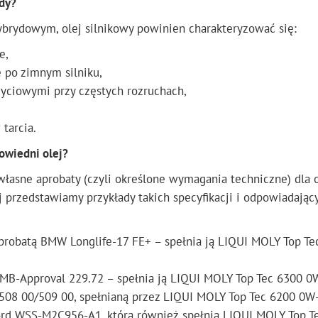
ydy?
hybrydowym, olej silnikowy powinien charakteryzować się:
e,
 po zimnym silniku,
yciowymi przy częstych rozruchach,
tarcia.
owiedni olej?
asne aprobaty (czyli określone wymagania techniczne) dla 
rzedstawiamy przykłady takich specyfikacji i odpowiadając
probatą BMW Longlife-17 FE+ – spełnia ją LIQUI MOLY Top Te
MB-Approval 229.72 – spełnia ją LIQUI MOLY Top Tec 6300 0
 508 00/509 00, spełnianą przez LIQUI MOLY Top Tec 6200 0W
Ford WSS-M2C956-A1, którą również spełnia LIQUI MOLY Top T