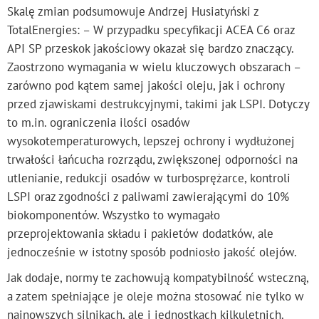
Skalę zmian podsumowuje Andrzej Husiatyński z
TotalEnergies: – W przypadku specyfikacji ACEA C6 oraz
API SP przeskok jakościowy okazał się bardzo znaczący.
Zaostrzono wymagania w wielu kluczowych obszarach –
zarówno pod kątem samej jakości oleju, jak i ochrony
przed zjawiskami destrukcyjnymi, takimi jak LSPI. Dotyczy
to m.in. ograniczenia ilości osadów
wysokotemperaturowych, lepszej ochrony i wydłużonej
trwałości łańcucha rozrządu, zwiększonej odporności na
utlenianie, redukcji osadów w turbosprężarce, kontroli
LSPI oraz zgodności z paliwami zawierającymi do 10%
biokomponentów. Wszystko to wymagało
przeprojektowania składu i pakietów dodatków, ale
jednocześnie w istotny sposób podniosło jakość olejów.
Jak dodaje, normy te zachowują kompatybilność wsteczną,
a zatem spełniające je oleje można stosować nie tylko w
najnowszych silnikach, ale i jednostkach kilkuletnich.