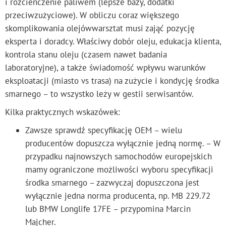
i rozcieńczenie paliwem (lepsze bazy, dodatki
przeciwzużyciowe). W obliczu coraz większego
skomplikowania olejówwarsztat musi zająć pozycję
eksperta i doradcy. Właściwy dobór oleju, edukacja klienta,
kontrola stanu oleju (czasem nawet badania
laboratoryjne), a także świadomość wpływu warunków
eksploatacji (miasto vs trasa) na zużycie i kondycję środka
smarnego – to wszystko leży w gestii serwisantów.
Kilka praktycznych wskazówek:
Zawsze sprawdź specyfikację OEM – wielu
producentów dopuszcza wyłącznie jedną normę. – W
przypadku najnowszych samochodów europejskich
mamy ograniczone możliwości wyboru specyfikacji
środka smarnego – zazwyczaj dopuszczona jest
wyłącznie jedna norma producenta, np. MB 229.72
lub BMW Longlife 17FE – przypomina Marcin
Majcher.