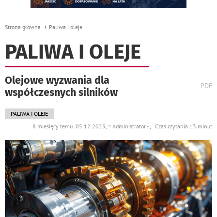
Strona główna
Paliwa i oleje
PALIWA I OLEJE
Olejowe wyzwania dla
wydr
PDF
współczesnych silników
podst
do
PALIWA I OLEJE
8 miesięcy temu 05.12.2025, ~ Administrator - , Czas czytania 13 minut