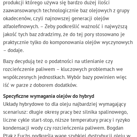
produkcji którego używa się bardzo dużej ilości
zaawansowanych technologicznie baz olejowych z grupy
okadecenów, czyli najnowszej generacji olejów
alfaolefinowych. – Żeby podkreślić ważność i najwyższą
jakość tych baz zdradzimy, że do tej pory stosowano je
praktycznie tylko do komponowania olejów wyczynowych
– dodaje.
Bazy decydują też o podatności na utlenianie czy
rozcieńczenie paliwem – kluczowych problemach we
współczesnych jednostkach. Wybór bazy powinien więc
iść w parze z doborem dodatków.
Specyficzne wymagania olejów do hybryd
Układy hybrydowe to dla oleju najbardziej wymagający
scenariusz: długie okresy pracy bez silnika spalinowego,
liczne cykle start-stop, niższe temperatury pracy i ryzyko
kondensacji wody czy rozcieńczenia paliwem. Bogdan
Ptak z Fuchs podkreśla wagę szybkiej dystrybucji oleju w