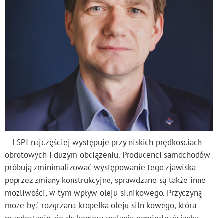
– LSPI najczęściej występuje przy niskich prędkościach
obrotowych i dużym obciążeniu. Producenci samochodów
próbują zminimalizować występowanie tego zjawiska
poprzez zmiany konstrukcyjne, sprawdzane są także inne
możliwości, w tym wpływ oleju silnikowego. Przyczyną
może być rozgrzana kropelka oleju silnikowego, która