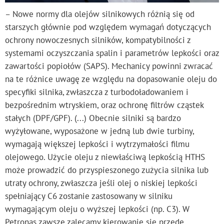
– Nowe normy dla olejów silnikowych różnią się od
starszych głównie pod względem wymagań dotyczących
ochrony nowoczesnych silników, kompatybilności z
systemami oczyszczania spalin i parametrów lepkości oraz
zawartości popiołów (SAPS). Mechanicy powinni zwracać
na te różnice uwagę ze względu na dopasowanie oleju do
specyfiki silnika, zwłaszcza z turbodoładowaniem i
bezpośrednim wtryskiem, oraz ochronę filtrów cząstek
stałych (DPF/GPF). (...) Obecnie silniki są bardzo
wyżyłowane, wyposażone w jedną lub dwie turbiny,
wymagają większej lepkości i wytrzymałości filmu
olejowego. Użycie oleju z niewłaściwą lepkością HTHS
może prowadzić do przyspieszonego zużycia silnika lub
utraty ochrony, zwłaszcza jeśli olej o niskiej lepkości
spełniający C6 zostanie zastosowany w silniku
wymagającym oleju o wyższej lepkości (np. C3). W
Petronas zawsze zalecamy kierowanie się przede