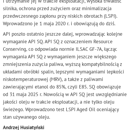
i utrzymanie jej w trakcie eksploatacji, wysoka trwałość
silnika, ochrona przed zużyciem oraz minimalizacja
przedwczesnego zapłonu przy niskich obrotach (LSPI).
Wprowadzono je 1 maja 2020 r. i obowiązują do dziś.
API poszło ostatnio jeszcze dalej, wprowadzając kolejne
wymaganie API SQ. API SQ z oznaczeniem Resource
Conserving, co odpowiada normie ILSAC GF-7A, łącząc
wymagania API SQ z wymaganiem jeszcze większego
zmniejszenia zużycia paliwa, wyższą kompatybilnością z
układami obróbki spalin, lepszymi wymaganiami lepkości
niskotemperaturowej (MRV), a także z paliwami
zawierającymi etanol do 85%, czyli E85. SQ obowiązuje
od 31 maja 2025 r. Nowością w API SQ jest uwzględnianie
jakości oleju w trakcie eksploatacji, a nie tylko oleju
świeżego. Wprowadzono test LSPI Aged Oil oceniający
stan używanego oleju.
Andrzej Husiatyński