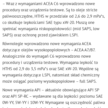
– Wraz z wymaganiami ACEA C6 wprowadzono nowe
procedury oraz urządzenia testowe. Są to oleje stricte
paliwooszczędne, HTHS w przedziale od 2,6 do 2,9 mPa*s,
co skutkuje lepkościami SAE typu xW-20. Muszą one
spełniać wymagania niskopopiołowości (mid SAPS, low
SAPS) oraz ochronę przed zjawiskiem LSPI.
Równolegle wprowadzono nowe wymagania ACEA
dotyczące olejów wysokopopiołowych – ACEA A7/B7.
Analogicznie do wymagań C6 wprowadzono nowe
procedury i urządzenia testowe. Wymagana lepkość to
HTHS od 2,9 do 3,5 mPa*s oraz SAE xW-20. Wspólne są
wymagania dotyczące LSPI, natomiast skład chemiczny
może osiągać poziomy wysokopopiołowe – full SAPS.
Nowe wymagania API – aktualnie obowiązujące API SP
oraz API SP-RC – wydawane są dla lepkości poziomu SAE
0W-YY, 5W-YY i 10W-YY. Wymagane są oszczędność paliwa