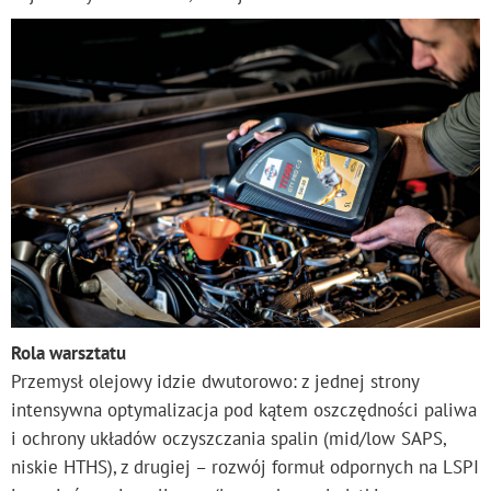
Rola warsztatu
Przemysł olejowy idzie dwutorowo: z jednej strony
intensywna optymalizacja pod kątem oszczędności paliwa
i ochrony układów oczyszczania spalin (mid/low SAPS,
niskie HTHS), z drugiej – rozwój formuł odpornych na LSPI