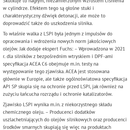
Skutkuje to nagłym, niezamierzonym wzrostem ciśnienia
w cylindrze. Efektem tego są głośne stuki i
charakterystyczny dźwięk detonacji, ale może to
doprowadzić także do uszkodzenia silnika.
To właśnie walka z LSPI była jednym z impulsów do
opracowania i wdrożenia nowych norm jakościowych
olejów. Jak dodaje ekspert Fuchs: – Wprowadzona w 2021
r. dla silników z bezpośrednim wtryskiem i DPF-ami
specyfikacja ACEA C6 obejmuje m.in. testy na
występowanie tego zjawiska. ACEA jest stosowana
głównie w Europie, ale także ogólnoświatowa specyfikacja
API SP skupia się na ochronie przed LSPI, jak również na
zużyciu łańcucha rozrządu i ochronie katalizatorów.
Zjawisko LSPI wynika m.in. z niekorzystnego składu
chemicznego oleju. – Producenci dodatków
uszlachetniających do olejów silnikowych oraz producenci
środków smarnych skupiają się więc na produktach