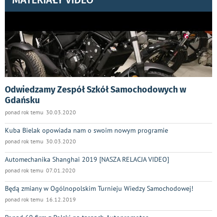
MATERIAŁY VIDEO
Odwiedzamy Zespół Szkół Samochodowych w
Gdańsku
ponad rok temu 30.03.2020
Kuba Bielak opowiada nam o swoim nowym programie
ponad rok temu 30.03.2020
Automechanika Shanghai 2019 [NASZA RELACJA VIDEO]
ponad rok temu 07.01.2020
Będą zmiany w Ogólnopolskim Turnieju Wiedzy Samochodowej!
ponad rok temu 16.12.2019