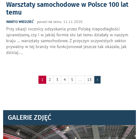
Warsztaty samochodowe w Polsce 100 lat
temu
WARTO WIEDZIEĆ
ponad rok temu 11.11.2020
Przy okazji rocznicy odzyskania przez Polskę niepodległości
sprawdzamy, czy i w jakiej formie sto lat temu działały w naszym
kraju … warsztaty samochodowe. Z przyczyn oczywistych sektor
prywatny w tej branży nie funkcjonował jeszcze tak okazale, jak
dzisiaj.
...
1
2
3
4
5
...
13
›
GALERIE ZDJĘĆ