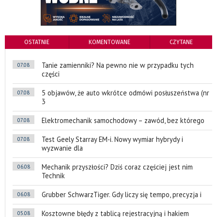
OSTATNIE
KOMENTOWANE
CZYTANE
Tanie zamienniki? Na pewno nie w przypadku tych
07.08
części
5 objawów, że auto wkrótce odmówi posłuszeństwa (nr
07.08
3
Elektromechanik samochodowy – zawód, bez którego
07.08
Test Geely Starray EM-i. Nowy wymiar hybrydy i
07.08
wyzwanie dla
Mechanik przyszłości? Dziś coraz częściej jest nim
06.08
Technik
Grubber SchwarzTiger. Gdy liczy się tempo, precyzja i
06.08
Kosztowne błędy z tablicą rejestracyjną i hakiem
05.08