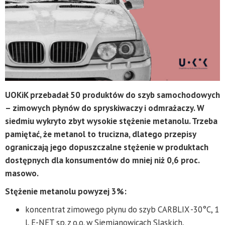
UOKiK
przebadał 50 produktów do szyb samochodowych
– zimowych płynów do spryskiwaczy i odmrażaczy. W
siedmiu wykryto zbyt wysokie stężenie metanolu. Trzeba
pamiętać, że metanol to trucizna, dlatego przepisy
ograniczają jego dopuszczalne stężenie w produktach
dostępnych dla konsumentów do mniej niż 0,6 proc.
masowo.
Stężenie metanolu powyzej 3%:
koncentrat zimowego płynu do szyb CARBLIX -30°C, 1
l, E-NET sp. z o.o. w Siemianowicach Slaskich,