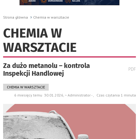
Strona główna
Chemia w warsztacie
CHEMIA W
WARSZTACIE
Za dużo metanolu – kontrola
wydru
PDF
Inspekcji Handlowej
pods
do
CHEMIA W WARSZTACIE
6 miesięcy temu 30.01.2026, ~ Administrator - , Czas czytania 1 minuta