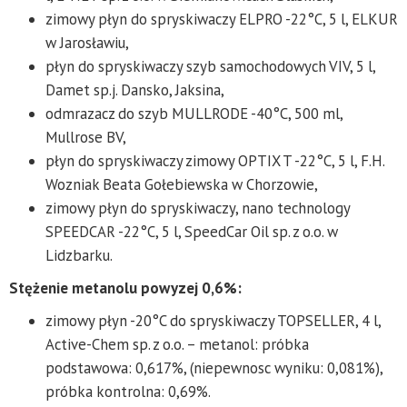
zimowy płyn do spryskiwaczy ELPRO -22°C, 5 l, ELKUR
w Jarosławiu,
płyn do spryskiwaczy szyb samochodowych VIV, 5 l,
Damet sp.j. Dansko, Jaksina,
odmrazacz do szyb MULLRODE -40°C, 500 ml,
Mullrose BV,
płyn do spryskiwaczy zimowy OPTIX T -22°C, 5 l, F.H.
Wozniak Beata Gołebiewska w Chorzowie,
zimowy płyn do spryskiwaczy, nano technology
SPEEDCAR -22°C, 5 l, SpeedCar Oil sp. z o.o. w
Lidzbarku.
Stężenie metanolu powyzej 0,6%:
zimowy płyn -20°C do spryskiwaczy TOPSELLER, 4 l,
Active-Chem sp. z o.o. – metanol: próbka
podstawowa: 0,617%, (niepewnosc wyniku: 0,081%),
próbka kontrolna: 0,69%.