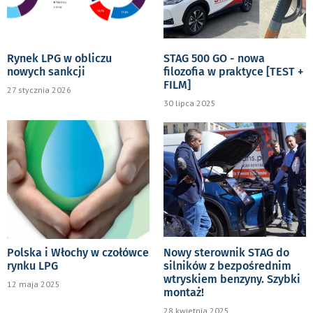
Rynek LPG w obliczu
STAG 500 GO - nowa
nowych sankcji
filozofia w praktyce [TEST +
FILM]
27 stycznia 2026
30 lipca 2025
Polska i Włochy w czołówce
Nowy sterownik STAG do
rynku LPG
silników z bezpośrednim
wtryskiem benzyny. Szybki
12 maja 2025
montaż!
28 kwietnia 2025