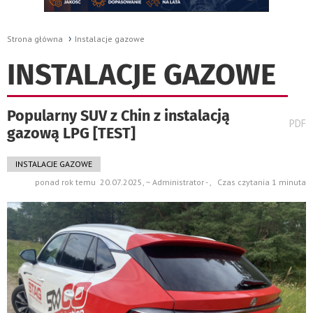
Strona główna
Instalacje gazowe
INSTALACJE GAZOWE
Popularny SUV z Chin z instalacją
wydru
PDF
gazową LPG [TEST]
pods
do
INSTALACJE GAZOWE
ponad rok temu 20.07.2025, ~ Administrator - , Czas czytania 1 minuta