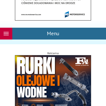
Menu
Rozwiń
nawigację
Reklama