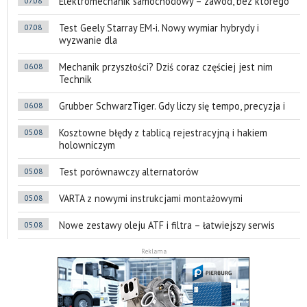
Elektromechanik samochodowy – zawód, bez którego
07.08
Test Geely Starray EM-i. Nowy wymiar hybrydy i
07.08
wyzwanie dla
Mechanik przyszłości? Dziś coraz częściej jest nim
06.08
Technik
Grubber SchwarzTiger. Gdy liczy się tempo, precyzja i
06.08
Kosztowne błędy z tablicą rejestracyjną i hakiem
05.08
holowniczym
Test porównawczy alternatorów
05.08
VARTA z nowymi instrukcjami montażowymi
05.08
Nowe zestawy oleju ATF i filtra – łatwiejszy serwis
05.08
Reklama