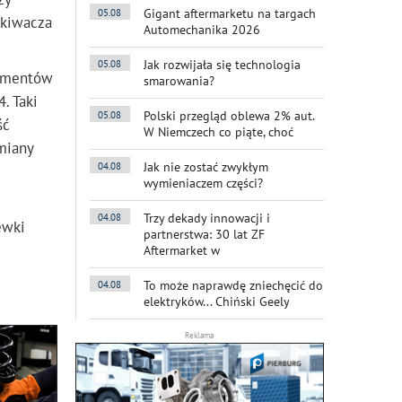
Gigant aftermarketu na targach
05.08
skiwacza
Automechanika 2026
Jak rozwijała się technologia
05.08
lementów
smarowania?
. Taki
Polski przegląd oblewa 2% aut.
05.08
ść
W Niemczech co piąte, choć
miany
Jak nie zostać zwykłym
04.08
wymieniaczem części?
Trzy dekady innowacji i
04.08
ewki
partnerstwa: 30 lat ZF
Aftermarket w
To może naprawdę zniechęcić do
04.08
elektryków... Chiński Geely
Reklama