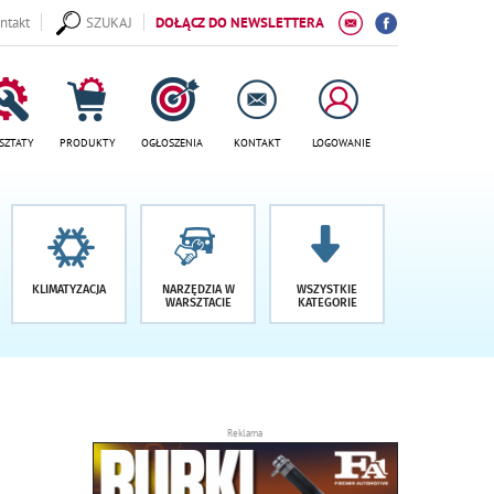
ntakt
SZUKAJ
DOŁĄCZ DO NEWSLETTERA
SZTATY
PRODUKTY
OGŁOSZENIA
KONTAKT
LOGOWANIE
KLIMATYZACJA
NARZĘDZIA W
WSZYSTKIE
WARSZTACIE
KATEGORIE
Reklama