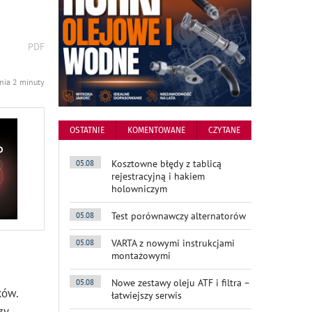
wydrukuj
PDF
podstronę
do
ania 2 minuty
OSTATNIE
KOMENTOWANE
CZYTANE
Kosztowne błędy z tablicą
05.08
rejestracyjną i hakiem
holowniczym
Test porównawczy alternatorów
05.08
VARTA z nowymi instrukcjami
05.08
montażowymi
Nowe zestawy oleju ATF i filtra –
05.08
ków.
łatwiejszy serwis
zy