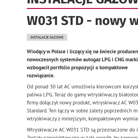
W031 STD - nowy w
INSTALACJE GAZOWE
Wiodący w Polsce i liczący się na świecie producen
nowoczesnych systemów autogaz LPG i CNG mark
wzbogacił portfolio propozycji o kompaktowe
rozwiązanie.
Od ponad 30 lat AC umożliwia kierowcom korzyst
paliwa LPG. Teraz do gamy wtryskiwaczy białosto
firmy dołączył nowy produkt, wtryskiwacz AC W0
Standard. Ten łączy w sobie zalety poprzednich m
wtryskiwaczy z mniejszym, kompaktowym wymiar
Wtryskiwacze AC W031 STD są przeznaczone do in
Zostały zaprojektowane w taki sposób, by zapewn