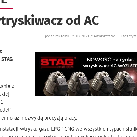
tryskiwacz od AC
ponad rok temu 21.07.2021, ~ Administrator - , Czas czyt
t
i STAG
anie z
ckiej
31
odeli
em oraz niezwykłą precyzją pracy.
stalacji wtrysku gazu LPG i CNG we wszystkich typach silni
iać precyzyjne czasy wtrysku w każdych warunkach - także pr