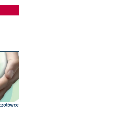
Z
 czołówce