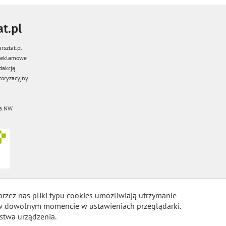
t.pl
rsztat.pl
 reklamowe
dakcją
oryzacyjny
a NW
przez nas pliki typu cookies umożliwiają utrzymanie
m w dowolnym momencie w ustawieniach przeglądarki.
stwa urządzenia.