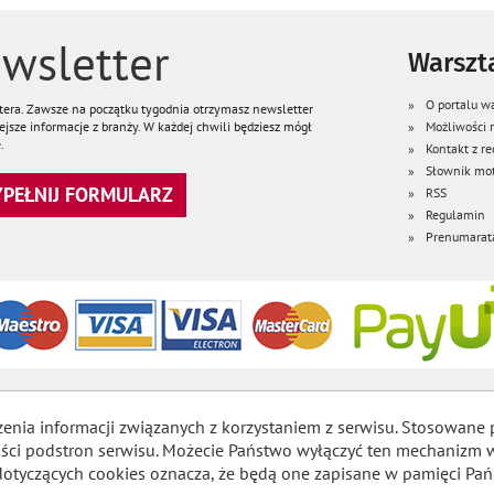
wsletter
Warszta
O portalu wa
ttera. Zawsze na początku tygodnia otrzymasz newsletter
jsze informacje z branży. W każdej chwili będziesz mógł
Możliwości
.
Kontakt z re
Słownik mot
WYPEŁNIJ FORMULARZ
RSS
Regulamin
Prenumarat
zenia informacji związanych z korzystaniem z serwisu. Stosowane 
lności podstron serwisu. Możecie Państwo wyłączyć ten mechaniz
dotyczących cookies oznacza, że będą one zapisane w pamięci Pań