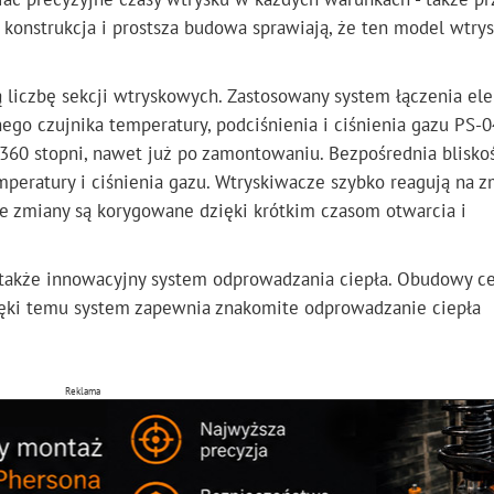
a konstrukcja i prostsza budowa sprawiają, że ten model wtry
 liczbę sekcji wtryskowych. Zastosowany system łączenia e
go czujnika temperatury, podciśnienia i ciśnienia gazu PS-04
360 stopni, nawet już po zamontowaniu. Bezpośrednia blisko
peratury i ciśnienia gazu. Wtryskiwacze szybko reagują na z
e zmiany są korygowane dzięki krótkim czasom otwarcia i
akże innowacyjny system odprowadzania ciepła. Obudowy c
ięki temu system zapewnia znakomite odprowadzanie ciepła
Reklama