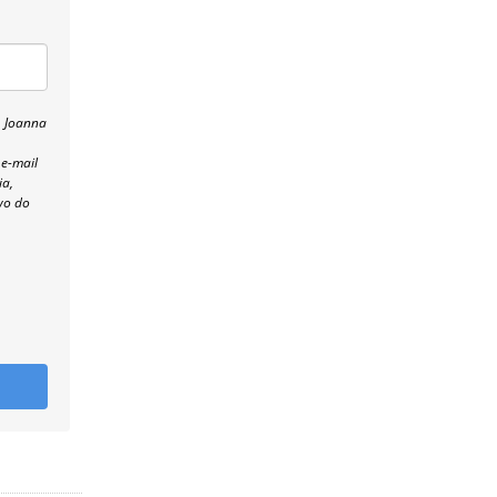
, Joanna
 e-mail
ia,
wo do