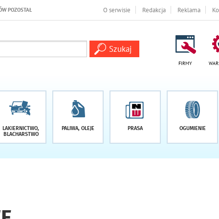
O -1 DNI
O serwisie
Redakcja
Reklama
Ko
FIRMY
WAR
LAKIERNICTWO,
PALIWA, OLEJE
PRASA
OGUMIENIE
BLACHARSTWO
WE