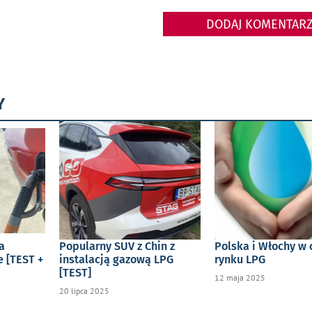
DODAJ KOMENTAR
Y
a
Popularny SUV z Chin z
Polska i Włochy w
e [TEST +
instalacją gazową LPG
rynku LPG
[TEST]
12 maja 2025
20 lipca 2025