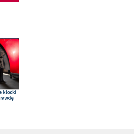
e klocki
prawdę