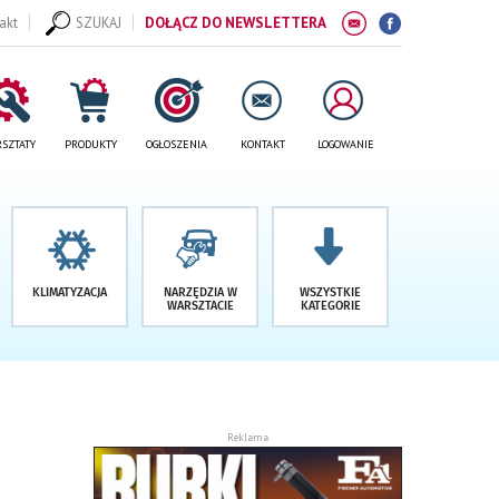
akt
SZUKAJ
DOŁĄCZ DO NEWSLETTERA
SZTATY
PRODUKTY
OGŁOSZENIA
KONTAKT
LOGOWANIE
KLIMATYZACJA
NARZĘDZIA W
WSZYSTKIE
WARSZTACIE
KATEGORIE
Reklama