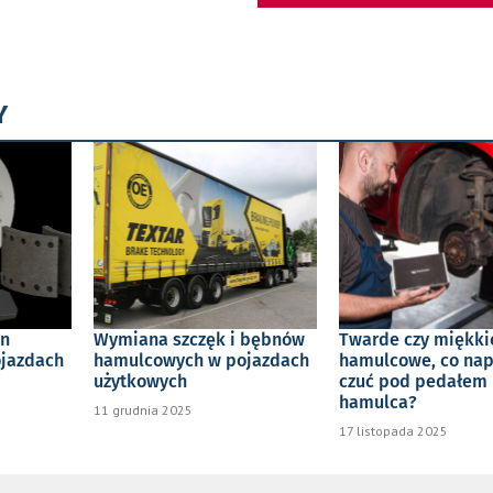
Y
in
Wymiana szczęk i bębnów
Twarde czy miękki
jazdach
hamulcowych w pojazdach
hamulcowe, co na
użytkowych
czuć pod pedałem
hamulca?
11 grudnia 2025
17 listopada 2025