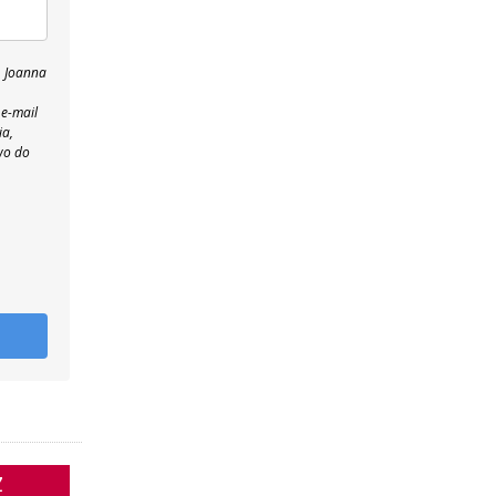
, Joanna
 e-mail
ia,
wo do
Z