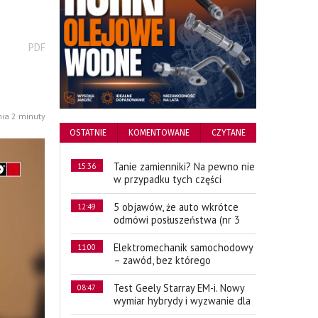
wydrukuj
PDF
podstronę
do
nia 2 minuty
OSTATNIE
KOMENTOWANE
CZYTANE
Tanie zamienniki? Na pewno nie
15:36
w przypadku tych części
5 objawów, że auto wkrótce
12:49
odmówi posłuszeństwa (nr 3
Elektromechanik samochodowy
11:00
– zawód, bez którego
Test Geely Starray EM-i. Nowy
08:47
wymiar hybrydy i wyzwanie dla