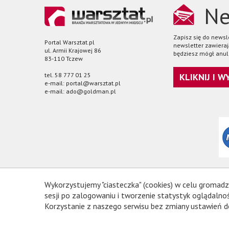
Ne
Zapisz się do news
Portal Warsztat.pl
newsletter zawieraj
ul. Armii Krajowej 86
będziesz mógł anul
83-110 Tczew
tel. 58 777 01 25
KLIKNIJ I 
e-mail: portal@warsztat.pl
e-mail: ado@goldman.pl
Wykorzystujemy "ciasteczka" (cookies) w celu gromadz
sesji po zalogowaniu i tworzenie statystyk oglądal
Korzystanie z naszego serwisu bez zmiany ustawień d