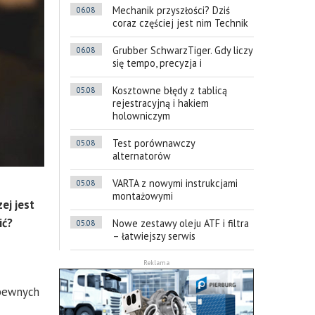
Mechanik przyszłości? Dziś
06.08
coraz częściej jest nim Technik
Grubber SchwarzTiger. Gdy liczy
06.08
się tempo, precyzja i
Kosztowne błędy z tablicą
05.08
rejestracyjną i hakiem
holowniczym
Test porównawczy
05.08
alternatorów
VARTA z nowymi instrukcjami
05.08
montażowymi
ej jest
ić?
Nowe zestawy oleju ATF i filtra
05.08
– łatwiejszy serwis
Reklama
 pewnych