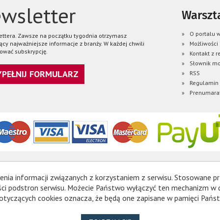
wsletter
Warszta
O portalu w
lettera. Zawsze na początku tygodnia otrzymasz
ący najważniejsze informacje z branży. W każdej chwili
Możliwości
ować subskrypcję.
Kontakt z r
Słownik mo
WYPEŁNIJ FORMULARZ
RSS
Regulamin
Prenumara
enia informacji związanych z korzystaniem z serwisu. Stosowane pr
ności podstron serwisu. Możecie Państwo wyłączyć ten mechanizm w
otyczących cookies oznacza, że będą one zapisane w pamięci Państ