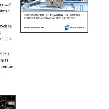
hamowań
biorze
rych są
o
adunku,
 jest
ię za
lientom,
.