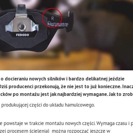
 o docieraniu nowych silników i bardzo delikatnej jeździe
iś producenci przekonują, że nie jest to już konieczne. Inacz
ków po montażu jest jak najbardziej wymagane. Jak to zrob
 produkującej części do układu hamulcowego.
ie powstaje w trakcie montażu nowych części. Wymaga czasu i
aczej procesem ścielenia) można rozpocząć jeszcze w