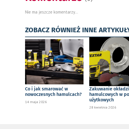
Nie ma jeszcze komentarzy...
ZOBACZ RÓWNIEŻ INNE ARTYKUŁ
Co i jak smarować w
Zakuwanie okładz
nowoczesnych hamulcach?
hamulcowych w po
użytkowych
14 maja 2026
28 kwietnia 2026