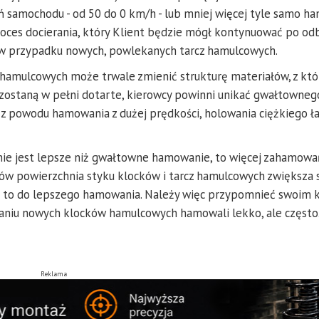
ń samochodu - od 50 do 0 km/h - lub mniej więcej tyle samo 
oces docierania, który Klient będzie mógł kontynuować po od
a w przypadku nowych, powlekanych tarcz hamulcowych.
amulcowych może trwale zmienić strukturę materiałów, z któ
e zostaną w pełni dotarte, kierowcy powinni unikać gwałtowneg
 z powodu hamowania z dużej prędkości, holowania ciężkiego ł
e jest lepsze niż gwałtowne hamowanie, to więcej zahamowań
rów powierzchnia styku klocków i tarcz hamulcowych zwiększa s
 to do lepszego hamowania. Należy więc przypomnieć swoim k
niu nowych klocków hamulcowych hamowali lekko, ale często
Reklama