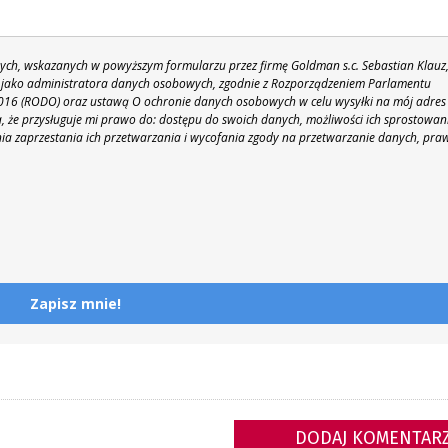
h, wskazanych w powyższym formularzu przez firmę Goldman s.c. Sebastian Klauz
 86 jako administratora danych osobowych, zgodnie z Rozporządzeniem Parlamentu
 2016 (RODO) oraz ustawą O ochronie danych osobowych w celu wysyłki na mój adres
 że przysługuje mi prawo do: dostępu do swoich danych, możliwości ich sprostowan
nia zaprzestania ich przetwarzania i wycofania zgody na przetwarzanie danych, pra
Zapisz mnie!
DODAJ KOMENTAR