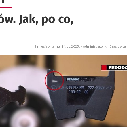
w. Jak, po co,
8 miesięcy temu 14.11.2025, ~ Administrator - , Czas czyta