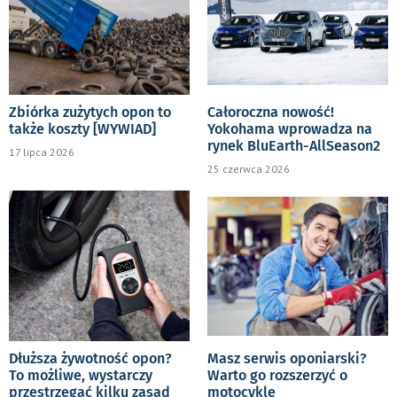
Zbiórka zużytych opon to
Całoroczna nowość!
także koszty [WYWIAD]
Yokohama wprowadza na
rynek BluEarth-AllSeason2
17 lipca 2026
25 czerwca 2026
Dłuższa żywotność opon?
Masz serwis oponiarski?
To możliwe, wystarczy
Warto go rozszerzyć o
przestrzegać kilku zasad
motocykle