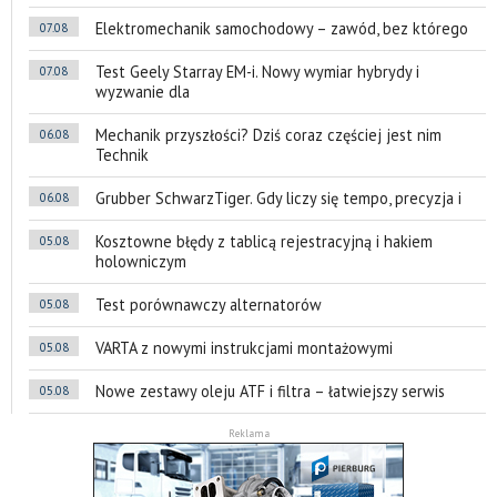
Elektromechanik samochodowy – zawód, bez którego
07.08
Test Geely Starray EM-i. Nowy wymiar hybrydy i
07.08
wyzwanie dla
Mechanik przyszłości? Dziś coraz częściej jest nim
06.08
Technik
Grubber SchwarzTiger. Gdy liczy się tempo, precyzja i
06.08
Kosztowne błędy z tablicą rejestracyjną i hakiem
05.08
holowniczym
Test porównawczy alternatorów
05.08
VARTA z nowymi instrukcjami montażowymi
05.08
Nowe zestawy oleju ATF i filtra – łatwiejszy serwis
05.08
Reklama