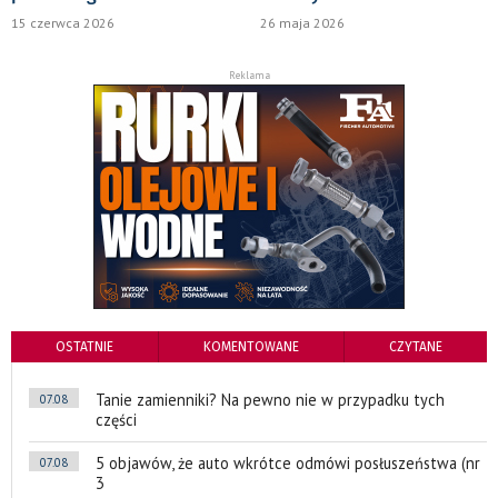
15 czerwca 2026
26 maja 2026
Reklama
OSTATNIE
KOMENTOWANE
CZYTANE
Tanie zamienniki? Na pewno nie w przypadku tych
07.08
części
5 objawów, że auto wkrótce odmówi posłuszeństwa (nr
07.08
3