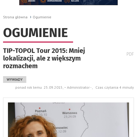
Strona główna
Ogumienie
OGUMIENIE
TIP-TOPOL Tour 2015: Mniej
wydru
PDF
lokalizacji, ale z większym
pods
do
rozmachem
WYWIADY
ponad rok temu 25.09.2015, ~ Administrator - , Czas czytania 4 minuty