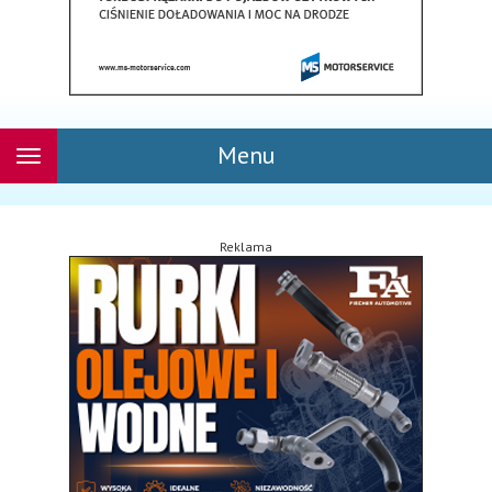
Menu
Rozwiń
nawigację
Reklama