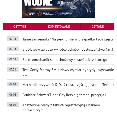
OSTATNIE
KOMENTOWANE
CZYTANE
Tanie zamienniki? Na pewno nie w przypadku tych części
07.08
5 objawów, że auto wkrótce odmówi posłuszeństwa (nr 3
07.08
Elektromechanik samochodowy – zawód, bez którego
07.08
Test Geely Starray EM-i. Nowy wymiar hybrydy i wyzwanie
07.08
dla
Mechanik przyszłości? Dziś coraz częściej jest nim Technik
06.08
Grubber SchwarzTiger. Gdy liczy się tempo, precyzja i
06.08
Kosztowne błędy z tablicą rejestracyjną i hakiem
05.08
holowniczym