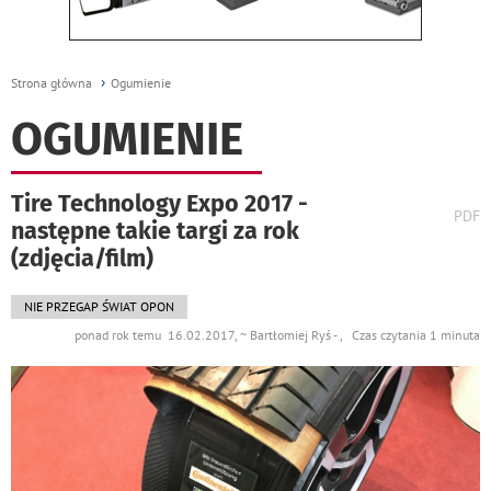
Strona główna
Ogumienie
OGUMIENIE
Tire Technology Expo 2017 -
wydr
PDF
następne takie targi za rok
podst
do
(zdjęcia/film)
NIE PRZEGAP ŚWIAT OPON
ponad rok temu 16.02.2017, ~ Bartłomiej Ryś - , Czas czytania 1 minuta