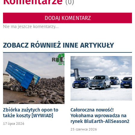
Komentarze
(0)
DODAJ KOMENTARZ
Nie ma jeszcze komentarzy...
ZOBACZ RÓWNIEŻ INNE ARTYKUŁY
Zbiórka zużytych opon to
Całoroczna nowość!
także koszty [WYWIAD]
Yokohama wprowadza na
rynek BluEarth-AllSeason2
17 lipca 2026
25 czerwca 2026