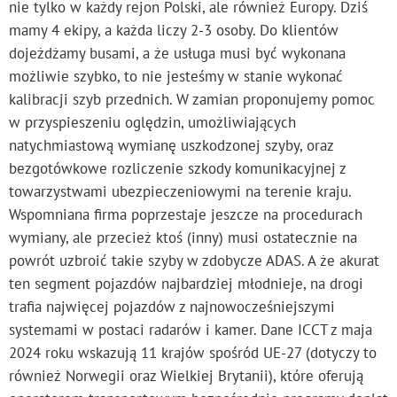
nie tylko w każdy rejon Polski, ale również Europy. Dziś
mamy 4 ekipy, a każda liczy 2-3 osoby. Do klientów
dojeżdżamy busami, a że usługa musi być wykonana
możliwie szybko, to nie jesteśmy w stanie wykonać
kalibracji szyb przednich. W zamian proponujemy pomoc
w przyspieszeniu oględzin, umożliwiających
natychmiastową wymianę uszkodzonej szyby, oraz
bezgotówkowe rozliczenie szkody komunikacyjnej z
towarzystwami ubezpieczeniowymi na terenie kraju.
Wspomniana firma poprzestaje jeszcze na procedurach
wymiany, ale przecież ktoś (inny) musi ostatecznie na
powrót uzbroić takie szyby w zdobycze ADAS. A że akurat
ten segment pojazdów najbardziej młodnieje, na drogi
trafia najwięcej pojazdów z najnowocześniejszymi
systemami w postaci radarów i kamer. Dane ICCT z maja
2024 roku wskazują 11 krajów spośród UE-27 (dotyczy to
również Norwegii oraz Wielkiej Brytanii), które oferują