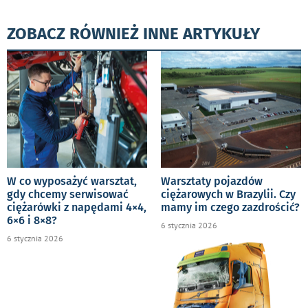
ZOBACZ RÓWNIEŻ INNE ARTYKUŁY
W co wyposażyć warsztat,
Warsztaty pojazdów
gdy chcemy serwisować
ciężarowych w Brazylii. Czy
ciężarówki z napędami 4×4,
mamy im czego zazdrościć?
6×6 i 8×8?
6 stycznia 2026
6 stycznia 2026