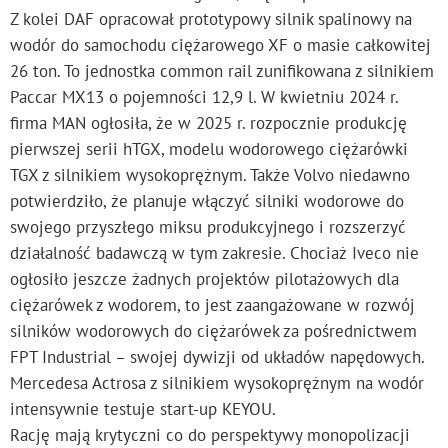
Z kolei DAF opracował prototypowy silnik spalinowy na
wodór do samochodu ciężarowego XF o masie całkowitej
26 ton. To jednostka common rail zunifikowana z silnikiem
Paccar MX13 o pojemności 12,9 l. W kwietniu 2024 r.
firma MAN ogłosiła, że w 2025 r. rozpocznie produkcję
pierwszej serii hTGX, modelu wodorowego ciężarówki
TGX z silnikiem wysokoprężnym. Także Volvo niedawno
potwierdziło, że planuje włączyć silniki wodorowe do
swojego przyszłego miksu produkcyjnego i rozszerzyć
działalność badawczą w tym zakresie. Chociaż Iveco nie
ogłosiło jeszcze żadnych projektów pilotażowych dla
ciężarówek z wodorem, to jest zaangażowane w rozwój
silników wodorowych do ciężarówek za pośrednictwem
FPT Industrial – swojej dywizji od układów napędowych.
Mercedesa Actrosa z silnikiem wysokoprężnym na wodór
intensywnie testuje start-up KEYOU.
Rację mają krytyczni co do perspektywy monopolizacji