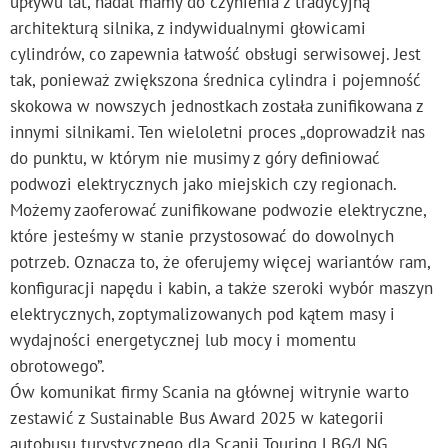
upływu lat, nadal mamy do czynienia z tradycyjną
architekturą silnika, z indywidualnymi głowicami
cylindrów, co zapewnia łatwość obsługi serwisowej. Jest
tak, ponieważ zwiększona średnica cylindra i pojemność
skokowa w nowszych jednostkach została zunifikowana z
innymi silnikami. Ten wieloletni proces „doprowadził nas
do punktu, w którym nie musimy z góry definiować
podwozi elektrycznych jako miejskich czy regionach.
Możemy zaoferować zunifikowane podwozie elektryczne,
które jesteśmy w stanie przystosować do dowolnych
potrzeb. Oznacza to, że oferujemy więcej wariantów ram,
konfiguracji napędu i kabin, a także szeroki wybór maszyn
elektrycznych, zoptymalizowanych pod kątem masy i
wydajności energetycznej lub mocy i momentu
obrotowego”.
Ów komunikat firmy Scania na głównej witrynie warto
zestawić z Sustainable Bus Award 2025 w kategorii
autobusu turystycznego dla Scanii Touring LBG/LNG