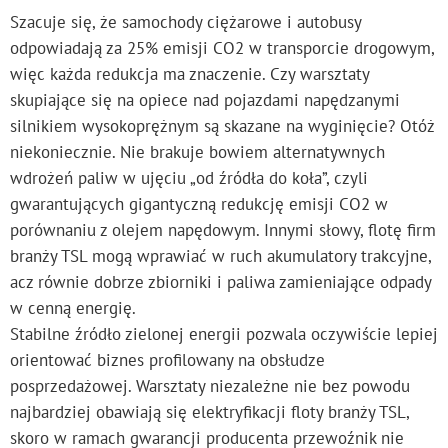
Szacuje się, że samochody ciężarowe i autobusy
odpowiadają za 25% emisji CO2 w transporcie drogowym,
więc każda redukcja ma znaczenie. Czy warsztaty
skupiające się na opiece nad pojazdami napędzanymi
silnikiem wysokoprężnym są skazane na wyginięcie? Otóż
niekoniecznie. Nie brakuje bowiem alternatywnych
wdrożeń paliw w ujęciu „od źródła do koła”, czyli
gwarantujących gigantyczną redukcję emisji CO2 w
porównaniu z olejem napędowym. Innymi słowy, flotę firm
branży TSL mogą wprawiać w ruch akumulatory trakcyjne,
acz równie dobrze zbiorniki i paliwa zamieniające odpady
w cenną energię.
Stabilne źródło zielonej energii pozwala oczywiście lepiej
orientować biznes profilowany na obsłudze
posprzedażowej. Warsztaty niezależne nie bez powodu
najbardziej obawiają się elektryfikacji floty branży TSL,
skoro w ramach gwarancji producenta przewoźnik nie