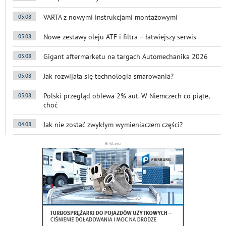
VARTA z nowymi instrukcjami montażowymi
05.08
Nowe zestawy oleju ATF i filtra – łatwiejszy serwis
05.08
Gigant aftermarketu na targach Automechanika 2026
05.08
Jak rozwijała się technologia smarowania?
05.08
Polski przegląd oblewa 2% aut. W Niemczech co piąte,
05.08
choć
Jak nie zostać zwykłym wymieniaczem części?
04.08
Reklama