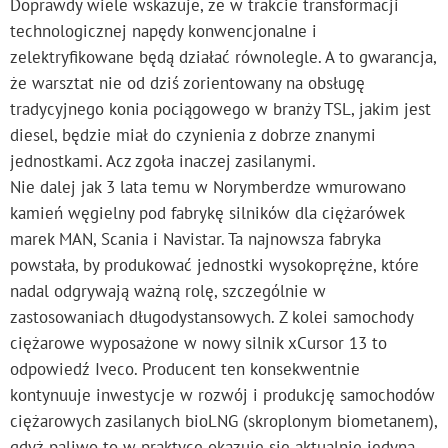
Doprawdy wiele wskazuje, że w trakcie transformacji
technologicznej napędy konwencjonalne i
zelektryfikowane będą działać równolegle. A to gwarancja,
że warsztat nie od dziś zorientowany na obsługę
tradycyjnego konia pociągowego w branży TSL, jakim jest
diesel, będzie miał do czynienia z dobrze znanymi
jednostkami. Acz zgoła inaczej zasilanymi.
Nie dalej jak 3 lata temu w Norymberdze wmurowano
kamień węgielny pod fabrykę silników dla ciężarówek
marek MAN, Scania i Navistar. Ta najnowsza fabryka
powstała, by produkować jednostki wysokoprężne, które
nadal odgrywają ważną rolę, szczególnie w
zastosowaniach długodystansowych. Z kolei samochody
ciężarowe wyposażone w nowy silnik xCursor 13 to
odpowiedź Iveco. Producent ten konsekwentnie
kontynuuje inwestycje w rozwój i produkcję samochodów
ciężarowych zasilanych bioLNG (skroplonym biometanem),
gdyż paliwo to w praktyce okazuje się aktualnie jedyną