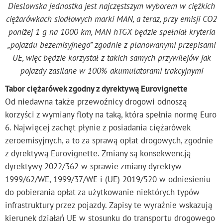
Dieslowska jednostka jest najczęstszym wyborem w ciężkich
ciężarówkach siodłowych marki MAN, a teraz, przy emisji CO2
poniżej 1 g na 1000 km, MAN hTGX będzie spełniał kryteria
„pojazdu bezemisyjnego” zgodnie z planowanymi przepisami
UE, więc będzie korzystał z takich samych przywilejów jak
pojazdy zasilane w 100% akumulatorami trakcyjnymi
Tabor ciężarówek zgodny z dyrektywą Eurovignette
Od niedawna także przewoźnicy drogowi odnoszą
korzyści z wymiany floty na taką, która spełnia normę Euro
6. Najwięcej zachęt płynie z posiadania ciężarówek
zeroemisyjnych, a to za sprawą opłat drogowych, zgodnie
z dyrektywą Eurovignette. Zmiany są konsekwencją
dyrektywy 2022/362 w sprawie zmiany dyrektyw
1999/62/WE, 1999/37/WE i (UE) 2019/520 w odniesieniu
do pobierania opłat za użytkowanie niektórych typów
infrastruktury przez pojazdy. Zapisy te wyraźnie wskazują
kierunek działań UE w stosunku do transportu drogowego