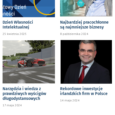
Dzień Własności
Najbardziej pracochłonne
Intelektualnej
są najmniejsze biznesy
25 kwietnia 2025
8 października 2024
Narzędzia i wiedza z
Rekordowe inwestycje
prawdziwych wyścigów
irlandzkich firm w Polsce
długodystansowych
14 maja 2024
17 maja 2024