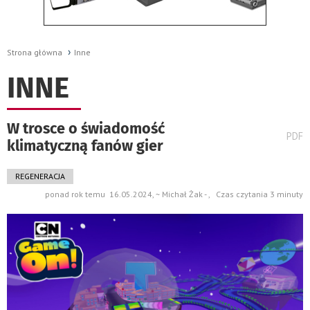
Strona główna
Inne
INNE
W trosce o świadomość
wydru
PDF
klimatyczną fanów gier
pods
do
REGENERACJA
ponad rok temu 16.05.2024, ~ Michał Żak - , Czas czytania 3 minuty