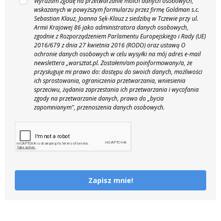
Wyrażam zgodę na przetwarzanie moich danych osobowych,
wskazanych w powyższym formularzu przez firmę Goldman s.c.
Sebastian Klauz, Joanna Sęk-Klauz z siedzibą w Tczewie przy ul.
Armii Krajowej 86 jako administratora danych osobowych,
zgodnie z Rozporządzeniem Parlamentu Europejskiego i Rady (UE)
2016/679 z dnia 27 kwietnia 2016 (RODO) oraz ustawą O
ochronie danych osobowych w celu wysyłki na mój adres e-mail
newslettera „warsztat.pl. Zostałem/am poinformowany/a, że
przysługuje mi prawo do: dostępu do swoich danych, możliwości
ich sprostowania, ograniczenia przetwarzania, wniesienia
sprzeciwu, żądania zaprzestania ich przetwarzania i wycofania
zgody na przetwarzanie danych, prawo do „bycia
zapomnianym", przenoszenia danych osobowych.
Zapisz mnie!