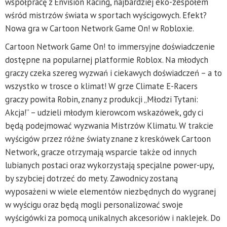
współpracę z Envision Racing, najbardziej eko-zespołem
wśród mistrzów świata w sportach wyścigowych. Efekt?
Nowa gra w Cartoon Network Game On! w Robloxie.
Cartoon Network Game On! to immersyjne doświadczenie
dostępne na popularnej platformie Roblox. Na młodych
graczy czeka szereg wyzwań i ciekawych doświadczeń – a to
wszystko w trosce o klimat! W grze Climate E-Racers
graczy powita Robin, znany z produkcji „Młodzi Tytani:
Akcja!” – udzieli młodym kierowcom wskazówek, gdy ci
będą podejmować wyzwania Mistrzów Klimatu. W trakcie
wyścigów przez różne światy znane z kreskówek Cartoon
Network, gracze otrzymają wsparcie także od innych
lubianych postaci oraz wykorzystają specjalne power-upy,
by szybciej dotrzeć do mety. Zawodnicy zostaną
wyposażeni w wiele elementów niezbędnych do wygranej
w wyścigu oraz będą mogli personalizować swoje
wyścigówki za pomocą unikalnych akcesoriów i naklejek. Do