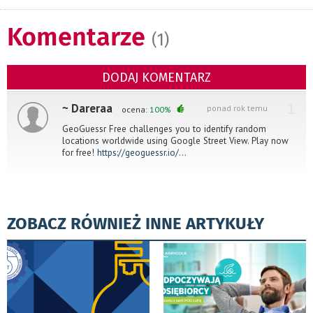
Komentarze
(1)
DODAJ KOMENTARZ
1
~ Dareraa
ponad rok temu
ocena:
100%
GeoGuessr Free challenges you to identify random
locations worldwide using Google Street View. Play now
for free!
https://geoguessr.io/...
ZOBACZ RÓWNIEŻ INNE ARTYKUŁY