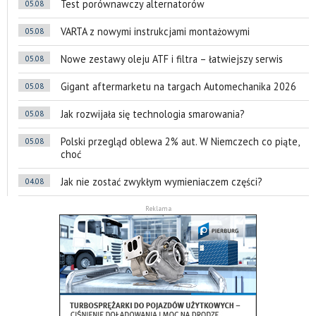
Test porównawczy alternatorów
05.08
VARTA z nowymi instrukcjami montażowymi
05.08
Nowe zestawy oleju ATF i filtra – łatwiejszy serwis
05.08
Gigant aftermarketu na targach Automechanika 2026
05.08
Jak rozwijała się technologia smarowania?
05.08
Polski przegląd oblewa 2% aut. W Niemczech co piąte,
05.08
choć
Jak nie zostać zwykłym wymieniaczem części?
04.08
Reklama