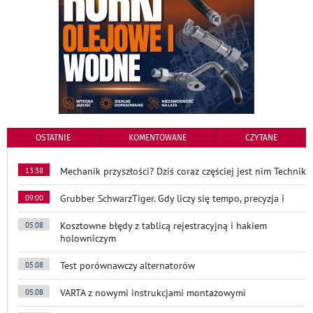
OSTATNIE
KOMENTOWANE
CZYTANE
Mechanik przyszłości? Dziś coraz częściej jest nim Technik
13:38
Grubber SchwarzTiger. Gdy liczy się tempo, precyzja i
09:00
Kosztowne błędy z tablicą rejestracyjną i hakiem
05.08
holowniczym
Test porównawczy alternatorów
05.08
VARTA z nowymi instrukcjami montażowymi
05.08