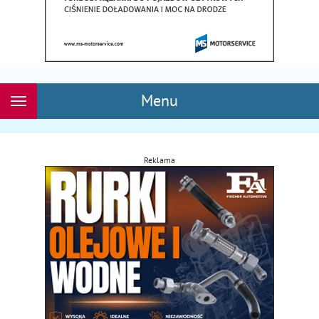
Menu
Rozwiń
nawigację
Reklama