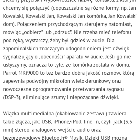
chcemy się połączyć (dopuszczalne są różne formy, np. Jan
Kowalski, Kowalski Jan, Kowalski Jan komórka, Jan Kowalski
dom). Połączeniem przychodzącym sterujemy natomiast,
mówiąc „odbierz” lub „odrzuć”. Nie trzeba mieć telefonu
pod ręką, wystarczy, żeby był gdzieś w aucie. Dla
zapominalskich znaczącym udogodnieniem jest dźwięk
sygnalizujący o „obecności” aparatu w aucie. Jeśli go nie
usłyszymy, oznacza to tyle, że komórka została w domu.
Parrot MKi9000 to też bardzo dobra jakość rozmów, którą
zapewnia podwójny mikrofon wielokierunkowy oraz
nowoczesne oprogramowanie przetwarzania sygnału
(DSP-3), eliminujące szumy i niepożądane dźwięki.
Wiązka multimedialna (okablowanie zestawu) zawiera
takie złącza, jak: USB, iPhone/iPod, line-in, czyli jack (3,5
mm) stereo, analogowe wejście audio oraz
bezprzewodowy Bluetooth® Musik. Dzięki USB można