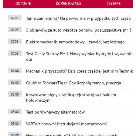
OSTATNIE
KOMENTOWANE
CZYTANE
Tanie zamienniki? Na pewno nie w przypadku tych części
07.08
5 objawów, że auto wkrótce odmówi posłuszeństwa (nr 3
07.08
Elektromechanik samochodowy – zawód, bez którego
07.08
Test Geely Starray EM-i. Nowy wymiar hybrydy i wyzwanie
07.08
dla
Mechanik przyszłości? Dziś coraz częściej jest nim Technik
06.08
Grubber SchwarzTiger. Gdy liczy się tempo, precyzja i
06.08
Kosztowne błędy z tablicą rejestracyjną i hakiem
05.08
holowniczym
Test porównawczy alternatorów
05.08
VARTA z nowymi instrukcjami montażowymi
05.08
Nowe zestawy oleju ATF i filtra – łatwiejszy serwis
05.08