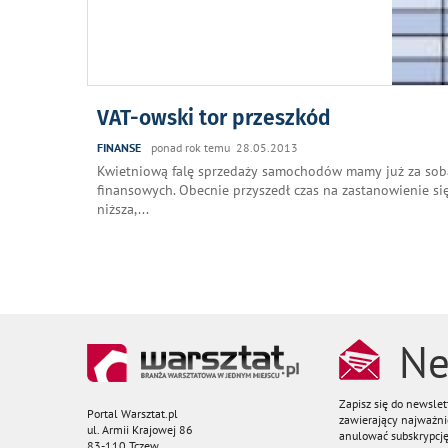
VAT-owski tor przeszkód
FINANSE
ponad rok temu 28.05.2013
Kwietniową falę sprzedaży samochodów mamy już za sobą.
finansowych. Obecnie przyszedł czas na zastanowienie si
niższa,
...
Ne
Zapisz się do newsle
Portal Warsztat.pl
zawierający najważnie
ul. Armii Krajowej 86
anulować subskrypcję
83-110 Tczew