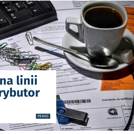
na linii
rybutor
PRAWO