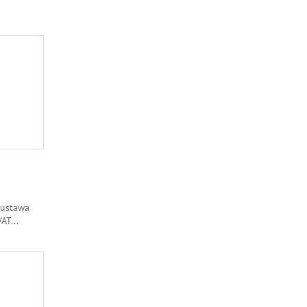
 ustawa
VAT
...