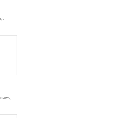
cja
nansową