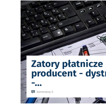
Zatory płatnicze 
producent - dyst
-
...
Komentarzy 0