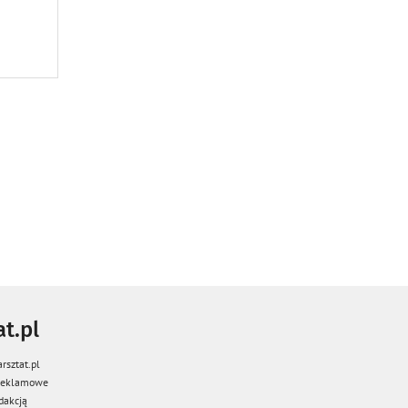
t.pl
rsztat.pl
 reklamowe
dakcją