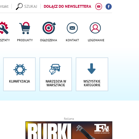
ntakt
SZUKAJ
DOŁĄCZ DO NEWSLETTERA
SZTATY
PRODUKTY
OGŁOSZENIA
KONTAKT
LOGOWANIE
KLIMATYZACJA
NARZĘDZIA W
WSZYSTKIE
WARSZTACIE
KATEGORIE
Reklama