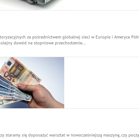
otoryzacyjnych za pośrednictwem globalnej sieci w Europie i Ameryce Pół
e kolejny dowód na stopniowe przechodzenie
...
 czy staramy się doposażyć warsztat w nowocześniejszą maszynę, czy pocz