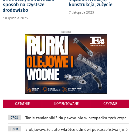
sposób na czystsze
konstrukcja, zużycie
środowisko
7 listopada 2025
10 grudnia 2025
Reklama
OSTATNIE
KOMENTOWANE
CZYTANE
Tanie zamienniki? Na pewno nie w przypadku tych części
07.08
5 objawów, że auto wkrótce odmówi posłuszeństwa (nr 3
07.08