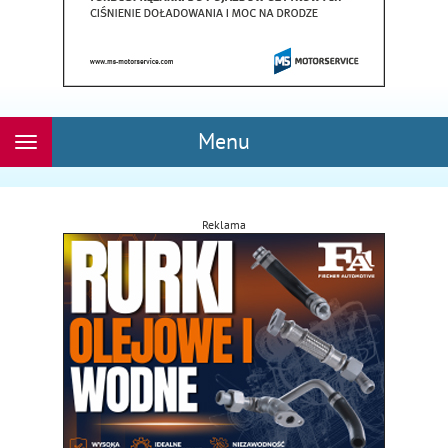
Menu
Rozwiń
nawigację
Reklama