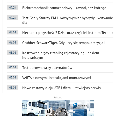
Elektromechanik samochodowy – zawód, bez którego
07.08
Test Geely Starray EM-i. Nowy wymiar hybrydy i wyzwanie
07.08
dla
Mechanik przyszłości? Dziś coraz częściej jest nim Technik
06.08
Grubber SchwarzTiger. Gdy liczy się tempo, precyzja i
06.08
Kosztowne błędy z tablicą rejestracyjną i hakiem
05.08
holowniczym
Test porównawczy alternatorów
05.08
VARTA z nowymi instrukcjami montażowymi
05.08
Nowe zestawy oleju ATF i filtra – łatwiejszy serwis
05.08
Reklama