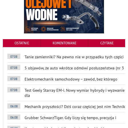
OSTATNIE
KOMENTOWANE
CZYTANE
Tanie zamienniki? Na pewno nie w przypadku tych części
07.08
5 objawów, że auto wkrótce odmówi posłuszeństwa (nr 3
07.08
Elektromechanik samochodowy – zawód, bez którego
07.08
Test Geely Starray EM-i. Nowy wymiar hybrydy i wyzwanie
07.08
dla
Mechanik przyszłości? Dziś coraz częściej jest nim Technik
06.08
Grubber SchwarzTiger. Gdy liczy się tempo, precyzja i
06.08