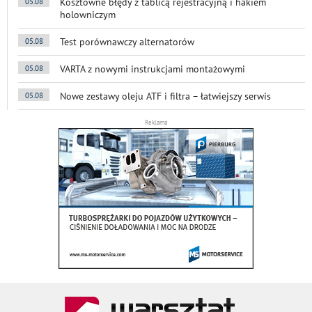
Kosztowne błędy z tablicą rejestracyjną i hakiem
05.08
holowniczym
Test porównawczy alternatorów
05.08
VARTA z nowymi instrukcjami montażowymi
05.08
Nowe zestawy oleju ATF i filtra – łatwiejszy serwis
05.08
Reklama