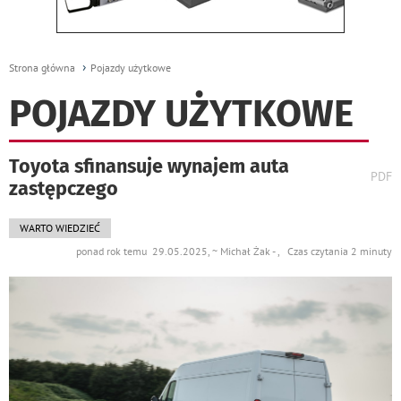
Strona główna
Pojazdy użytkowe
POJAZDY UŻYTKOWE
Toyota sfinansuje wynajem auta
wydr
PDF
zastępczego
podst
do
WARTO WIEDZIEĆ
ponad rok temu 29.05.2025, ~ Michał Żak - , Czas czytania 2 minuty