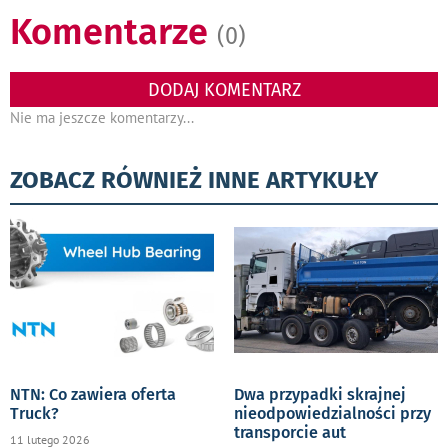
Komentarze
(0)
DODAJ KOMENTARZ
Nie ma jeszcze komentarzy...
ZOBACZ RÓWNIEŻ INNE ARTYKUŁY
NTN: Co zawiera oferta
Dwa przypadki skrajnej
Truck?
nieodpowiedzialności przy
transporcie aut
11 lutego 2026