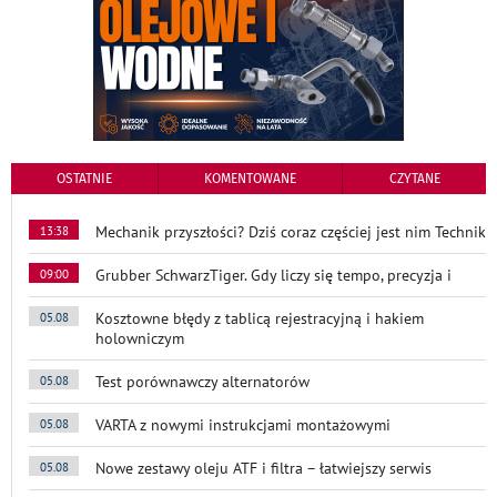
OSTATNIE
KOMENTOWANE
CZYTANE
Mechanik przyszłości? Dziś coraz częściej jest nim Technik
13:38
Grubber SchwarzTiger. Gdy liczy się tempo, precyzja i
09:00
Kosztowne błędy z tablicą rejestracyjną i hakiem
05.08
holowniczym
Test porównawczy alternatorów
05.08
VARTA z nowymi instrukcjami montażowymi
05.08
Nowe zestawy oleju ATF i filtra – łatwiejszy serwis
05.08