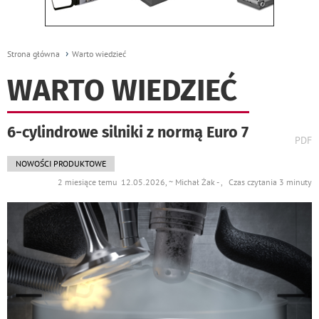
Strona główna
Warto wiedzieć
WARTO WIEDZIEĆ
6-cylindrowe silniki z normą Euro 7
wydr
PDF
podst
do
NOWOŚCI PRODUKTOWE
2 miesiące temu 12.05.2026, ~ Michał Żak - , Czas czytania 3 minuty