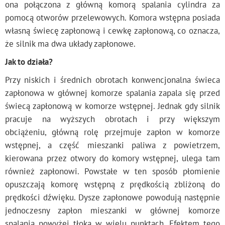
ona połączona z główną komorą spalania cylindra za
pomocą otworów przelewowych. Komora wstępna posiada
własną świecę zapłonową i cewkę zapłonową, co oznacza,
że silnik ma dwa układy zapłonowe.
Jak to działa?
Przy niskich i średnich obrotach konwencjonalna świeca
zapłonowa w głównej komorze spalania zapala się przed
świecą zapłonową w komorze wstępnej. Jednak gdy silnik
pracuje na wyższych obrotach i przy większym
obciążeniu, główną rolę przejmuje zapłon w komorze
wstępnej, a część mieszanki paliwa z powietrzem,
kierowana przez otwory do komory wstępnej, ulega tam
również zapłonowi. Powstałe w ten sposób płomienie
opuszczają komorę wstępną z prędkością zbliżoną do
prędkości dźwięku. Dysze zapłonowe powodują następnie
jednoczesny zapłon mieszanki w głównej komorze
spalania powyżej tłoka w wielu punktach. Efektem tego