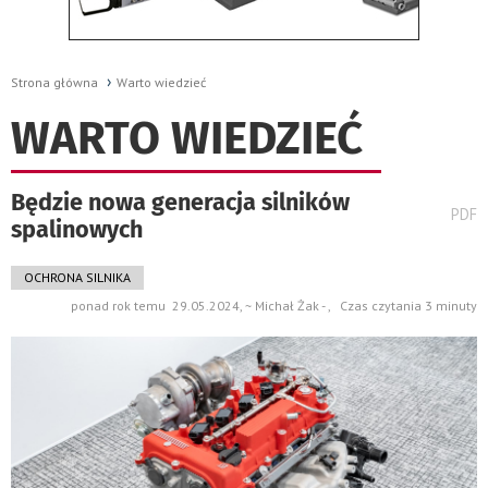
Strona główna
Warto wiedzieć
WARTO WIEDZIEĆ
Będzie nowa generacja silników
wydru
PDF
spalinowych
pods
do
OCHRONA SILNIKA
ponad rok temu 29.05.2024, ~ Michał Żak - , Czas czytania 3 minuty