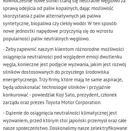
Równocześnie nowe silniki staną się neutralne węglowo za
sprawą odejścia od paliw kopalnych, dając możliwość
skorzystania z paliw alternatywnych jak paliwa
syntetyczne, biopaliwa czy ciekły wodór. W ten sposób
nowe jednostki napędowe przyczynią się do wzrostu
popularności paliw neutralnych węglowo.
- Żeby zapewnić naszym klientom różnorodne możliwości
osiągnięcia neutralności pod względem emisji dwutlenku
węgla, konieczne jest podjęcie wyzwania, jakim jest rozwój
silników dostosowanych do przyszłego środowiska
energetycznego. Trzy firmy, które mają te same aspiracje,
będą udoskonalać technologie silników i przyjaźnie
konkurować - powiedział Koji Sato, prezydent, członek
zarządu oraz prezes Toyota Motor Corporation.
- Dążenie do osiągnięcia neutralności klimatycznej jest
wyzwaniem, przed którym stoi japoński przemysł oraz całe
nasze społeczeństwo. Doskonalimy nasze zelektryfikowane