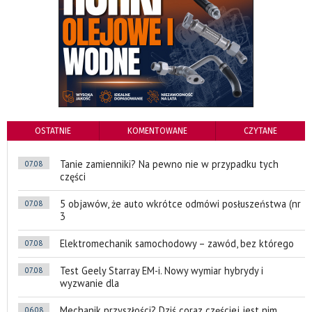
OSTATNIE
KOMENTOWANE
CZYTANE
Tanie zamienniki? Na pewno nie w przypadku tych
07.08
części
5 objawów, że auto wkrótce odmówi posłuszeństwa (nr
07.08
3
Elektromechanik samochodowy – zawód, bez którego
07.08
Test Geely Starray EM-i. Nowy wymiar hybrydy i
07.08
wyzwanie dla
Mechanik przyszłości? Dziś coraz częściej jest nim
06.08