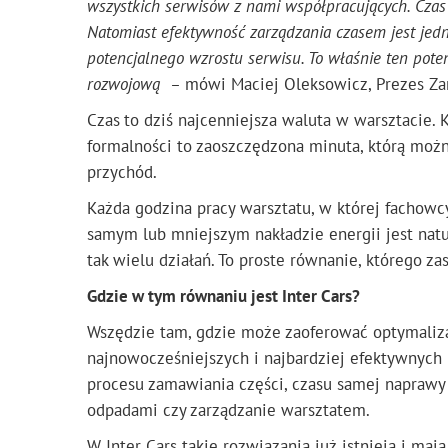
wszystkich serwisów z nami współpracujących. Czas 
Natomiast efektywność zarządzania czasem jest jed
potencjalnego wzrostu serwisu. To właśnie ten pot
rozwojową –
mówi Maciej Oleksowicz, Prezes Za
Czas
to dziś najcenniejsza waluta w warsztacie. 
formalności to zaoszczędzona minuta, którą moż
przychód.
Każda godzina pracy warsztatu, w której fachow
samym lub mniejszym nakładzie energii jest natu
tak wielu działań. To proste równanie, którego 
Gdzie w tym równaniu jest Inter Cars?
Wszędzie tam, gdzie może zaoferować optymaliz
najnowocześniejszych i najbardziej efektywnych r
procesu zamawiania części, czasu samej naprawy
odpadami czy zarządzanie warsztatem.
W Inter Cars takie rozwiązania już istnieją i ma