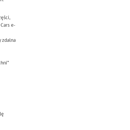
zęści,
Cars e-
y zdalna
hni”
lę