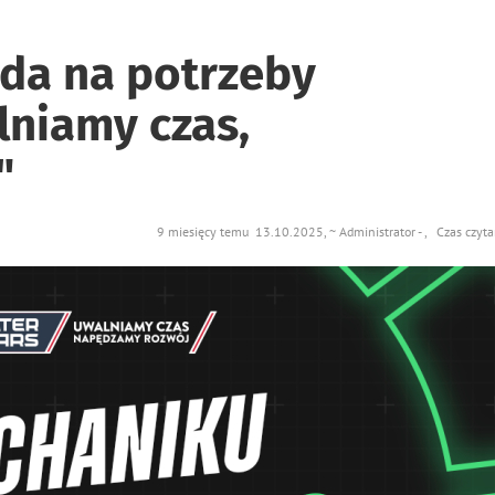
ada na potrzeby
niamy czas,
"
9 miesięcy temu 13.10.2025, ~ Administrator - , Czas czyt