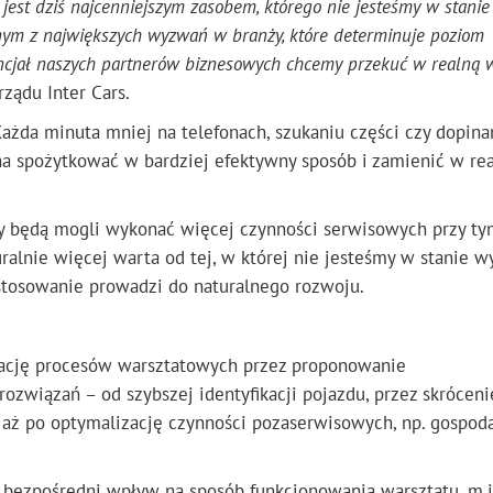
jest dziś najcenniejszym zasobem, którego nie jesteśmy w stanie
nym z największych wyzwań w branży, które determinuje poziom
encjał naszych partnerów biznesowych chcemy przekuć w realną 
rządu Inter Cars.
Każda minuta mniej na telefonach, szukaniu części czy dopina
na spożytkować w bardziej efektywny sposób i zamienić w rea
cy będą mogli wykonać więcej czynności serwisowych przy t
ralnie więcej warta od tej, w której nie jesteśmy w stanie 
zastosowanie prowadzi do naturalnego rozwoju.
ację procesów warsztatowych przez proponowanie
ozwiązań – od szybszej identyfikacji pojazdu, przez skróceni
 aż po optymalizację czynności pozaserwisowych, np. gospod
ją bezpośredni wpływ na sposób funkcjonowania warsztatu, m.i