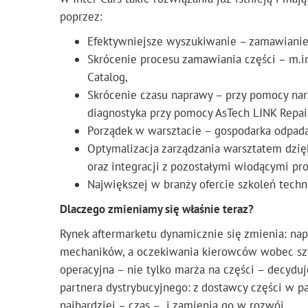
poprzez:
Efektywniejsze wyszukiwanie – zamawianie 
Skrócenie procesu zamawiania części – m.i
Catalog,
Skrócenie czasu naprawy – przy pomocy narz
diagnostyka przy pomocy AsTech LINK Repair
Porządek w warsztacie – gospodarka odpada
Optymalizacja zarządzania warsztatem dzi
oraz integracji z pozostałymi wiodącymi p
Największej w branży ofercie szkoleń tech
Dlaczego zmieniamy się właśnie teraz?
Rynek aftermarketu dynamicznie się zmienia: nap
mechaników, a oczekiwania kierowców wobec szyb
operacyjna – nie tylko marża na części – decyduj
partnera dystrybucyjnego: z dostawcy części w pa
najbardziej – czas – i zamienia go w rozwój.