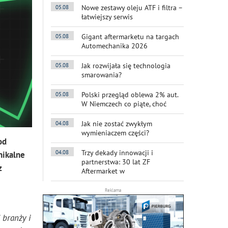
Nowe zestawy oleju ATF i filtra –
05.08
łatwiejszy serwis
Gigant aftermarketu na targach
05.08
Automechanika 2026
Jak rozwijała się technologia
05.08
smarowania?
Polski przegląd oblewa 2% aut.
05.08
W Niemczech co piąte, choć
Jak nie zostać zwykłym
04.08
wymieniaczem części?
od
Trzy dekady innowacji i
04.08
nikalne
partnerstwa: 30 lat ZF
z
Aftermarket w
Reklama
 branży i