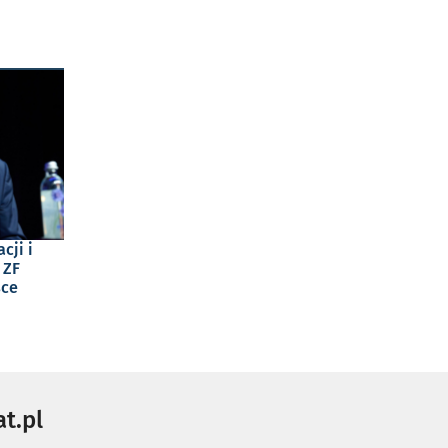
cji i
 ZF
sce
t.pl