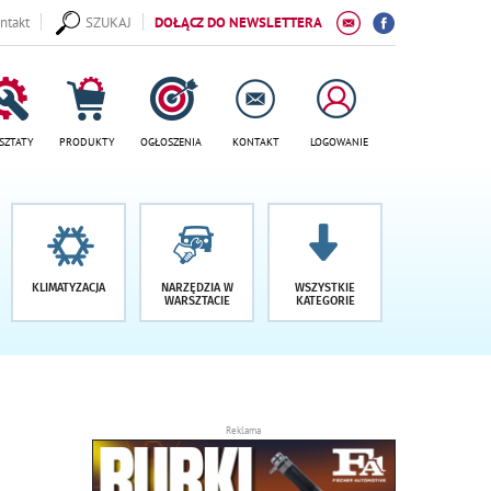
ntakt
SZUKAJ
DOŁĄCZ DO NEWSLETTERA
SZTATY
PRODUKTY
OGŁOSZENIA
KONTAKT
LOGOWANIE
KLIMATYZACJA
NARZĘDZIA W
WSZYSTKIE
WARSZTACIE
KATEGORIE
Reklama