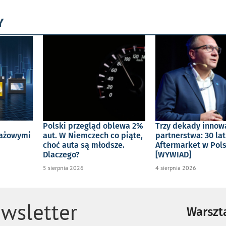
Y
Polski przegląd oblewa 2%
Trzy dekady innowa
tażowymi
aut. W Niemczech co piąte,
partnerstwa: 30 lat
choć auta są młodsze.
Aftermarket w Pol
Dlaczego?
[WYWIAD]
5 sierpnia 2026
4 sierpnia 2026
wsletter
Warszta