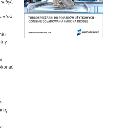
 nabyć.
wartość
niu
lny
ym
wykonać
e
arkę
n.