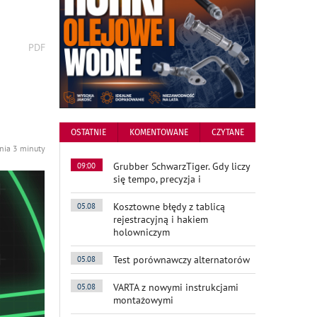
wydrukuj
PDF
podstronę
do
OSTATNIE
KOMENTOWANE
CZYTANE
ania 3 minuty
Grubber SchwarzTiger. Gdy liczy
09:00
się tempo, precyzja i
Kosztowne błędy z tablicą
05.08
rejestracyjną i hakiem
holowniczym
Test porównawczy alternatorów
05.08
VARTA z nowymi instrukcjami
05.08
montażowymi