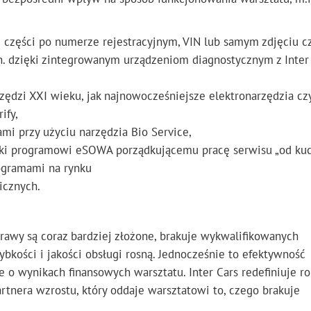
części po numerze rejestracyjnym, VIN lub samym zdjęciu c
n. dzięki zintegrowanym urządzeniom diagnostycznym z Inter 
ędzi XXI wieku, jak najnowocześniejsze elektronarzędzia cz
ify,
mi przy użyciu narzędzia Bio Service,
ęki programowi eSOWA porządkującemu pracę serwisu „od kuc
rogramami na rynku
nicznych.
rawy są coraz bardziej złożone, brakuje wykwalifikowanych
kości i jakości obsługi rosną. Jednocześnie to efektywność
e o wynikach finansowych warsztatu. Inter Cars redefiniuje ro
rtnera wzrostu, który oddaje warsztatowi to, czego brakuje