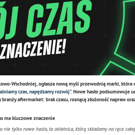
dkowo-Wschodniej, ogłasza nową myśl przewodnią marki, która 
walniamy czas, napędzamy rozwój”
. Nowe hasło podsumowuje u
y branży aftermarket: brak czasu, rosnącą złożoność napraw ora
zas ma kluczowe znaczenie
 nie tylko nowe hasło, to obietnica, którą składamy na ręce całej