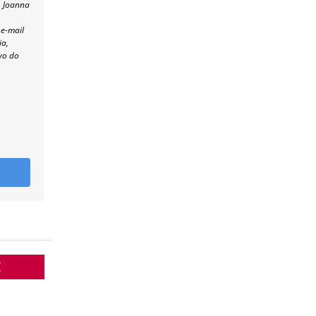
, Joanna
 e-mail
ia,
wo do
Z