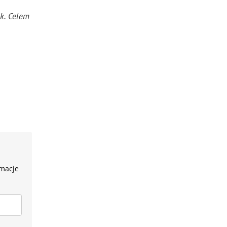
ek. Celem
rmacje