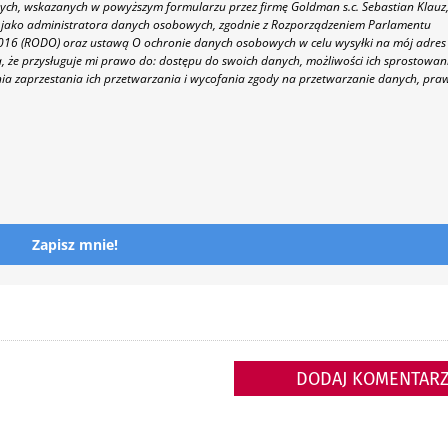
h, wskazanych w powyższym formularzu przez firmę Goldman s.c. Sebastian Klauz
 86 jako administratora danych osobowych, zgodnie z Rozporządzeniem Parlamentu
 2016 (RODO) oraz ustawą O ochronie danych osobowych w celu wysyłki na mój adres
 że przysługuje mi prawo do: dostępu do swoich danych, możliwości ich sprostowan
nia zaprzestania ich przetwarzania i wycofania zgody na przetwarzanie danych, pra
Zapisz mnie!
DODAJ KOMENTAR