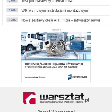
Test porównawczy alternatorów
05.08
VARTA z nowymi instrukcjami montażowymi
05.08
Nowe zestawy oleju ATF i filtra – łatwiejszy serwis
05.08
Reklama
Portal Warsztat.pl