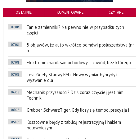
OSTATNIE
KOMENTOWANE
CZYTANE
Tanie zamienniki? Na pewno nie w przypadku tych
07.08
części
5 objawów, że auto wkrótce odmówi posłuszeństwa (nr
07.08
3
Elektromechanik samochodowy – zawód, bez którego
07.08
Test Geely Starray EM-i. Nowy wymiar hybrydy i
07.08
wyzwanie dla
Mechanik przyszłości? Dziś coraz częściej jest nim
06.08
Technik
Grubber SchwarzTiger. Gdy liczy się tempo, precyzja i
06.08
Kosztowne błędy z tablicą rejestracyjną i hakiem
05.08
holowniczym