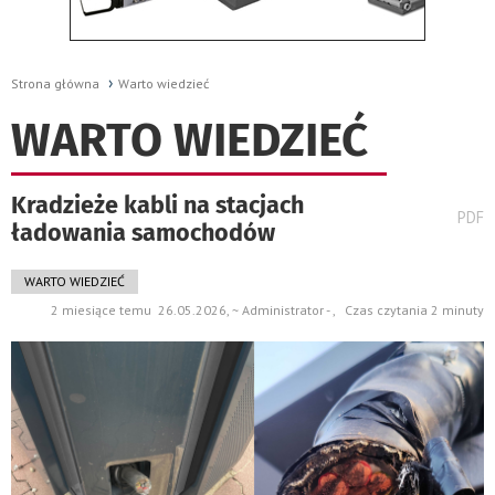
Strona główna
Warto wiedzieć
WARTO WIEDZIEĆ
Kradzieże kabli na stacjach
wydru
PDF
ładowania samochodów
pods
do
WARTO WIEDZIEĆ
2 miesiące temu 26.05.2026, ~ Administrator - , Czas czytania 2 minuty