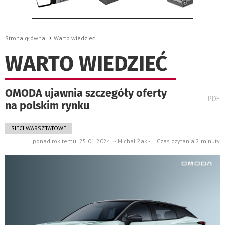
Strona główna
Warto wiedzieć
WARTO WIEDZIEĆ
OMODA ujawnia szczegóły oferty
wydru
PDF
na polskim rynku
pods
do
SIECI WARSZTATOWE
ponad rok temu 25.01.2024, ~ Michał Żak - , Czas czytania 2 minuty