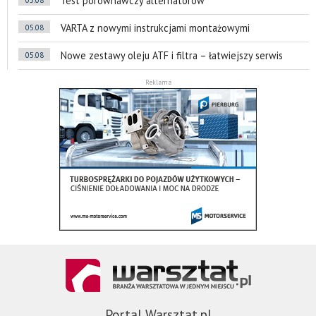
Test porównawczy alternatorów
05.08
VARTA z nowymi instrukcjami montażowymi
05.08
Nowe zestawy oleju ATF i filtra – łatwiejszy serwis
05.08
Reklama
Portal Warsztat.pl