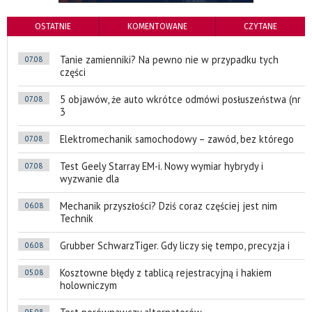
OSTATNIE
KOMENTOWANE
CZYTANE
Tanie zamienniki? Na pewno nie w przypadku tych
07.08
części
5 objawów, że auto wkrótce odmówi posłuszeństwa (nr
07.08
3
Elektromechanik samochodowy – zawód, bez którego
07.08
Test Geely Starray EM-i. Nowy wymiar hybrydy i
07.08
wyzwanie dla
Mechanik przyszłości? Dziś coraz częściej jest nim
06.08
Technik
Grubber SchwarzTiger. Gdy liczy się tempo, precyzja i
06.08
Kosztowne błędy z tablicą rejestracyjną i hakiem
05.08
holowniczym