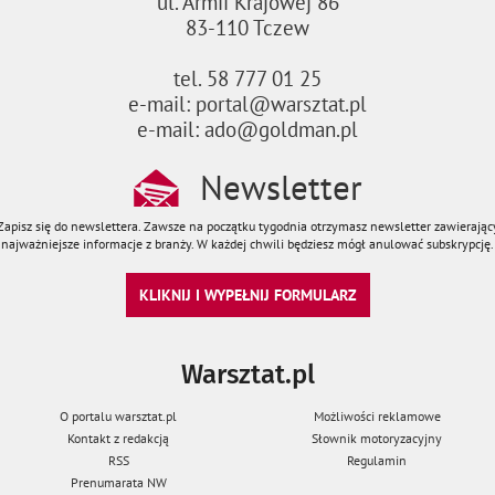
ul. Armii Krajowej 86
83-110 Tczew
tel. 58 777 01 25
e-mail: portal@warsztat.pl
e-mail: ado@goldman.pl
Newsletter
Zapisz się do newslettera. Zawsze na początku tygodnia otrzymasz newsletter zawierając
najważniejsze informacje z branży. W każdej chwili będziesz mógł anulować subskrypcję.
KLIKNIJ I WYPEŁNIJ FORMULARZ
Warsztat.pl
O portalu warsztat.pl
Możliwości reklamowe
Kontakt z redakcją
Słownik motoryzacyjny
RSS
Regulamin
Prenumarata NW