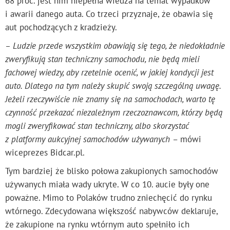
68 proc. jest nim niepełna wiedza na temat wypadków
i awarii danego auta. Co trzeci przyznaje, że obawia się
aut pochodzących z kradzieży.
– Ludzie przede wszystkim obawiają się tego, że niedokładnie
zweryfikują stan techniczny samochodu, nie będą mieli
fachowej wiedzy, aby rzetelnie ocenić, w jakiej kondycji jest
auto. Dlatego na tym należy skupić swoją szczególną uwagę.
Jeżeli rzeczywiście nie znamy się na samochodach, warto tę
czynność przekazać niezależnym rzeczoznawcom, którzy będą
mogli zweryfikować stan techniczny, albo skorzystać
z platformy aukcyjnej samochodów używanych
– mówi
wiceprezes Bidcar.pl.
Tym bardziej że blisko połowa zakupionych samochodów
używanych miała wady ukryte. W co 10. aucie były one
poważne. Mimo to Polaków trudno zniechęcić do rynku
wtórnego. Zdecydowana większość nabywców deklaruje,
że zakupione na rynku wtórnym auto spełniło ich