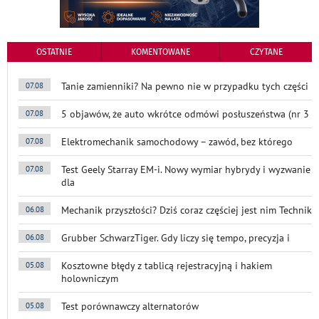
OSTATNIE
KOMENTOWANE
CZYTANE
Tanie zamienniki? Na pewno nie w przypadku tych części
07.08
5 objawów, że auto wkrótce odmówi posłuszeństwa (nr 3
07.08
Elektromechanik samochodowy – zawód, bez którego
07.08
Test Geely Starray EM-i. Nowy wymiar hybrydy i wyzwanie
07.08
dla
Mechanik przyszłości? Dziś coraz częściej jest nim Technik
06.08
Grubber SchwarzTiger. Gdy liczy się tempo, precyzja i
06.08
Kosztowne błędy z tablicą rejestracyjną i hakiem
05.08
holowniczym
Test porównawczy alternatorów
05.08