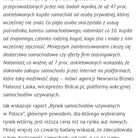
przeprowadzonych przez nas badań wynika, że aż 47 proc.
ankietowanych kupiło samochód od osoby prywatnej, której
wcześniej nie znali. Co piąta osoba skorzystała z usług
pośrednika, komisu samochodowego, natomiast co 10. kupiła
od znajomego, członka rodziny, kogoś, kogo zna i miała z nim
wcześniej styczność. Mniejszym zainteresowaniem cieszą się
dealerstwa samochodowe czy oferty firm leasingowych.
Natomiast, co ważne, aż 7 proc. ankietowanych wskazało, że
dokonało zakupu samochodu przez internet na platformach,
które taką możliwość dają –
mówi agencji Newseria Biznes
Mateusz Laska, wiceprezes Bidcar.pl, platformy aukcyjnej
samochodów używanych.
Jak wskazuje raport „Rynek samochodów używanych
w Polsce”, głównym powodem, dla którego wybieramy
rynek wtórny, jest niższa cena niż na rynku aut nowych.
Mniej więcej co czwarty badany wskazał, że zdecydowała
o tym dostępność samochodu od ręki, o co na rynku