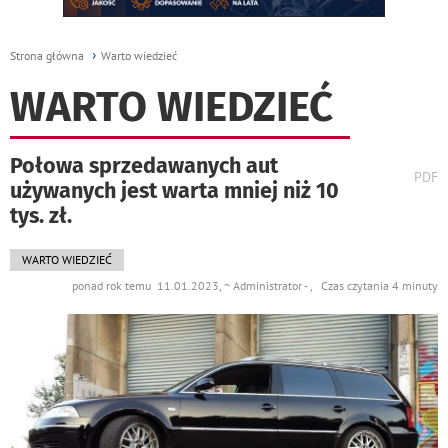
Strona główna
Warto wiedzieć
WARTO WIEDZIEĆ
Połowa sprzedawanych aut
wydr
PDF
używanych jest warta mniej niż 10
podst
do
tys. zł.
WARTO WIEDZIEĆ
ponad rok temu 11.01.2023, ~ Administrator - , Czas czytania 4 minuty