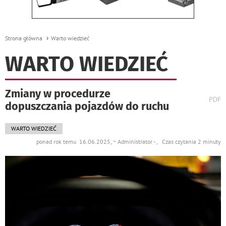
Strona główna
Warto wiedzieć
WARTO WIEDZIEĆ
Zmiany w procedurze
wydr
PDF
dopuszczania pojazdów do ruchu
podst
do
WARTO WIEDZIEĆ
ponad rok temu 16.06.2025, ~ Administrator - , Czas czytania 2 minuty