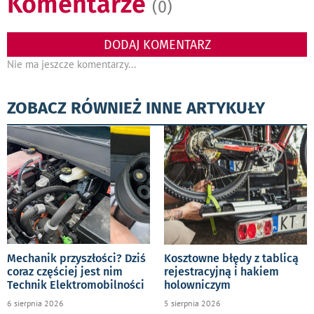
Komentarze
(0)
DODAJ KOMENTARZ
Nie ma jeszcze komentarzy...
ZOBACZ RÓWNIEŻ INNE ARTYKUŁY
Mechanik przyszłości? Dziś
Kosztowne błędy z tablicą
coraz częściej jest nim
rejestracyjną i hakiem
Technik Elektromobilności
holowniczym
6 sierpnia 2026
5 sierpnia 2026