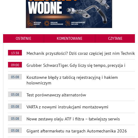
OSTATNIE
KOMENTOWANE
CZYTANE
Mechanik przyszłości? Dziś coraz częściej jest nim Technik
13:38
Grubber SchwarzTiger. Gdy liczy się tempo, precyzja i
09:00
Kosztowne błędy z tablicą rejestracyjną i hakiem
05.08
holowniczym
Test porównawczy alternatorów
05.08
VARTA z nowymi instrukcjami montażowymi
05.08
Nowe zestawy oleju ATF i filtra – łatwiejszy serwis
05.08
Gigant aftermarketu na targach Automechanika 2026
05.08