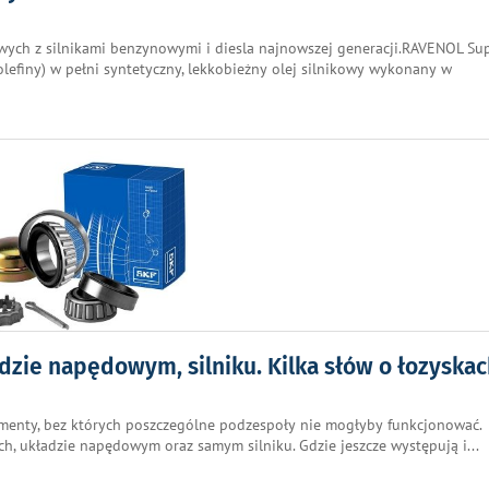
wych z silnikami benzynowymi i diesla najnowszej generacji.RAVENOL Su
efiny) w pełni syntetyczny, lekkobieżny olej silnikowy wykonany w
dzie napędowym, silniku. Kilka słów o łozyska
enty, bez których poszczególne podzespoły nie mogłyby funkcjonować.
ach, układzie napędowym oraz samym silniku. Gdzie jeszcze występują i
...