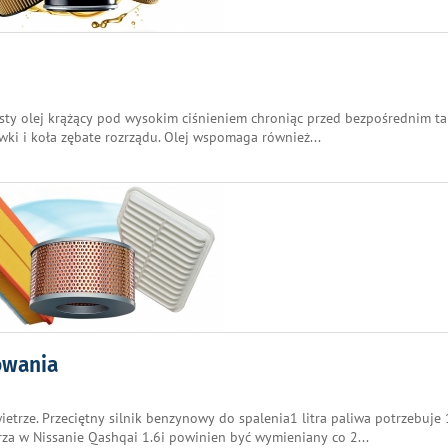
ysty olej krążący pod wysokim ciśnieniem chroniąc przed bezpośrednim t
newki i koła zębate rozrządu. Olej wspomaga również
...
rowania
trze. Przeciętny silnik benzynowy do spalenia1 litra paliwa potrzebuje
etrza w Nissanie Qashqai 1.6i powinien być wymieniany co 2
...