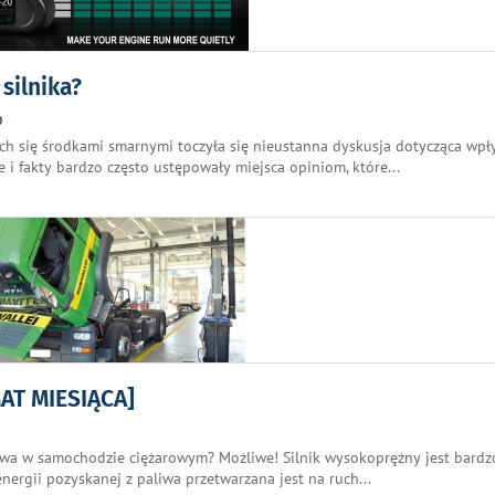
silnika?
0
ych się środkami smarnymi toczyła się nieustanna dyskusja dotycząca wp
e i fakty bardzo często ustępowały miejsca opiniom, które
...
MAT MIESIĄCA]
liwa w samochodzie ciężarowym? Możliwe! Silnik wysokoprężny jest bardz
nergii pozyskanej z paliwa przetwarzana jest na ruch
...