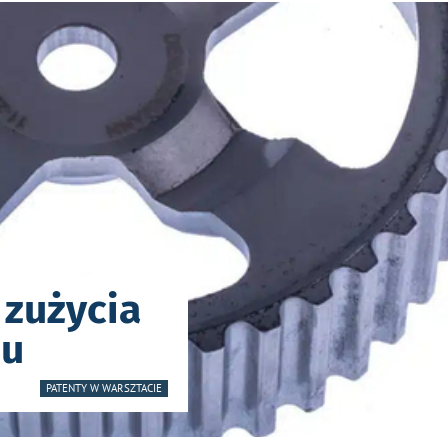
 zużycia
du
PATENTY W WARSZTACIE