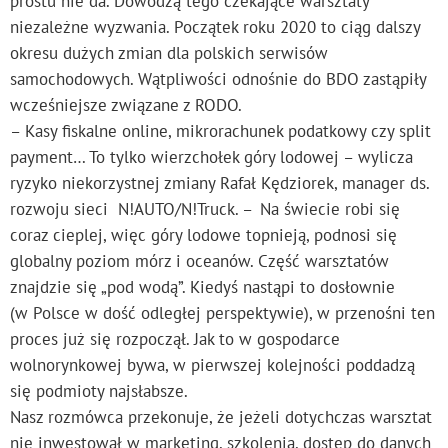
prostu nie da. Dowodzą tego czekające warsztaty
niezależne wyzwania. Początek roku 2020 to ciąg dalszy
okresu dużych zmian dla polskich serwisów
samochodowych. Wątpliwości odnośnie do BDO zastąpiły
wcześniejsze związane z RODO.
– Kasy fiskalne online, mikrorachunek podatkowy czy split
payment… To tylko wierzchołek góry lodowej – wylicza
ryzyko niekorzystnej zmiany Rafał Kędziorek, manager ds.
rozwoju sieci N!AUTO/N!Truck. – Na świecie robi się
coraz cieplej, więc góry lodowe topnieją, podnosi się
globalny poziom mórz i oceanów. Część warsztatów
znajdzie się „pod wodą”. Kiedyś nastąpi to dosłownie
(w Polsce w dość odległej perspektywie), w przenośni ten
proces już się rozpoczął. Jak to w gospodarce
wolnorynkowej bywa, w pierwszej kolejności poddadzą
się podmioty najsłabsze.
Nasz rozmówca przekonuje, że jeżeli dotychczas warsztat
nie inwestował w marketing, szkolenia, dostęp do danych