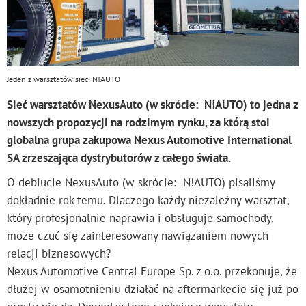
Jeden z warsztatów sieci N!AUTO
Sieć warsztatów NexusAuto (w skrócie: N!AUTO) to jedna z
nowszych propozycji na rodzimym rynku, za którą stoi
globalna grupa zakupowa Nexus Automotive International
SA zrzeszająca dystrybutorów z całego świata.
O debiucie NexusAuto (w skrócie: N!AUTO) pisaliśmy
dokładnie rok temu. Dlaczego każdy niezależny warsztat,
który profesjonalnie naprawia i obsługuje samochody,
może czuć się zainteresowany nawiązaniem nowych
relacji biznesowych?
Nexus Automotive Central Europe Sp. z o.o. przekonuje, że
dłużej w osamotnieniu działać na aftermarkecie się już po