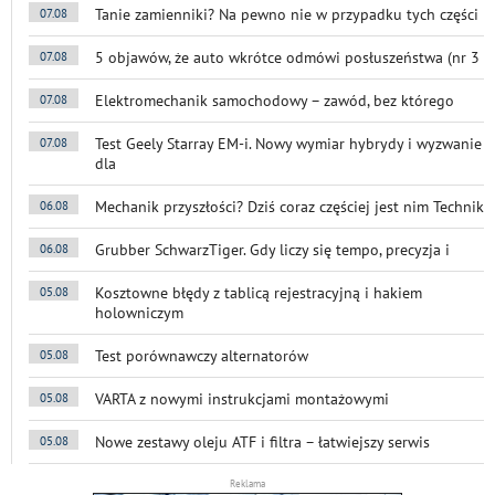
Tanie zamienniki? Na pewno nie w przypadku tych części
07.08
5 objawów, że auto wkrótce odmówi posłuszeństwa (nr 3
07.08
Elektromechanik samochodowy – zawód, bez którego
07.08
Test Geely Starray EM-i. Nowy wymiar hybrydy i wyzwanie
07.08
dla
Mechanik przyszłości? Dziś coraz częściej jest nim Technik
06.08
Grubber SchwarzTiger. Gdy liczy się tempo, precyzja i
06.08
Kosztowne błędy z tablicą rejestracyjną i hakiem
05.08
holowniczym
Test porównawczy alternatorów
05.08
VARTA z nowymi instrukcjami montażowymi
05.08
Nowe zestawy oleju ATF i filtra – łatwiejszy serwis
05.08
Reklama