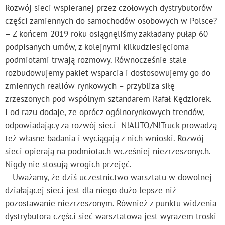
Rozwój sieci wspieranej przez czołowych dystrybutorów
części zamiennych do samochodów osobowych w Polsce?
– Z końcem 2019 roku osiągnęliśmy zakładany pułap 60
podpisanych umów, z kolejnymi kilkudziesięcioma
podmiotami trwają rozmowy. Równocześnie stale
rozbudowujemy pakiet wsparcia i dostosowujemy go do
zmiennych realiów rynkowych – przybliża siłę
zrzeszonych pod wspólnym sztandarem Rafał Kędziorek.
I od razu dodaje, że oprócz ogólnorynkowych trendów,
odpowiadający za rozwój sieci N!AUTO/N!Truck prowadzą
też własne badania i wyciągają z nich wnioski. Rozwój
sieci opierają na podmiotach wcześniej niezrzeszonych.
Nigdy nie stosują wrogich przejęć.
– Uważamy, że dziś uczestnictwo warsztatu w dowolnej
działającej sieci jest dla niego dużo lepsze niż
pozostawanie niezrzeszonym. Również z punktu widzenia
dystrybutora części sieć warsztatowa jest wyrazem troski