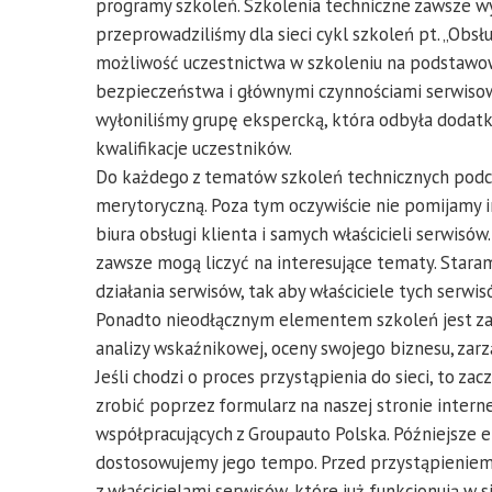
programy szkoleń. Szkolenia techniczne zawsze 
przeprowadziliśmy dla sieci cykl szkoleń pt. „Obs
możliwość uczestnictwa w szkoleniu na podstawo
bezpieczeństwa i głównymi czynnościami serwisow
wyłoniliśmy grupę ekspercką, która odbyła doda
kwalifikacje uczestników.
Do każdego z tematów szkoleń technicznych podc
merytoryczną. Poza tym oczywiście nie pomijamy 
biura obsługi klienta i samych właścicieli serwisów
zawsze mogą liczyć na interesujące tematy. Staram
działania serwisów, tak aby właściciele tych serw
Ponadto nieodłącznym elementem szkoleń jest zar
analizy wskaźnikowej, oceny swojego biznesu, zarz
Jeśli chodzi o proces przystąpienia do sieci, to za
zrobić poprzez formularz na naszej stronie inter
współpracujących z Groupauto Polska. Późniejsze e
dostosowujemy jego tempo. Przed przystąpieniem 
z właścicielami serwisów, które już funkcjonują w 