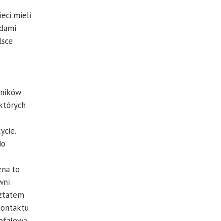
eci mieli
adami
lsce
wników
 których
ycie.
do
żna to
wni
sztatem
kontaktu
gofalową