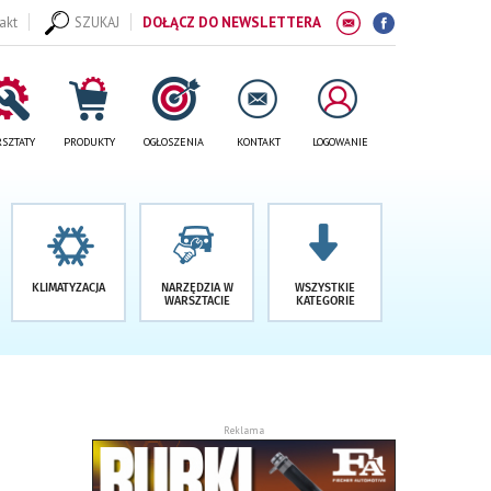
akt
SZUKAJ
DOŁĄCZ DO NEWSLETTERA
SZTATY
PRODUKTY
OGŁOSZENIA
KONTAKT
LOGOWANIE
KLIMATYZACJA
NARZĘDZIA W
WSZYSTKIE
WARSZTACIE
KATEGORIE
Reklama