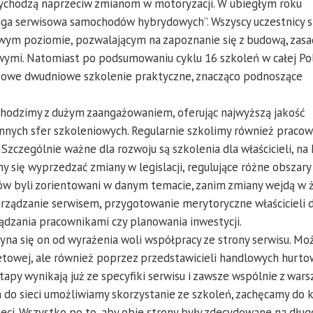
wychodzą naprzeciw zmianom w motoryzacji. W ubiegłym roku
ługa serwisowa samochodów hybrydowych”. Wszyscy uczestnicy si
wym poziomie, pozwalającym na zapoznanie się z budową, zas
ymi. Natomiast po podsumowaniu cyklu 16 szkoleń w całej Po
tkowe dwudniowe szkolenie praktyczne, znacząco podnoszące
hodzimy z dużym zaangażowaniem, oferując najwyższą jakość
innych sfer szkoleniowych. Regularnie szkolimy również praco
. Szczególnie ważne dla rozwoju są szkolenia dla właścicieli, na
y się wyprzedzać zmiany w legislacji, regulujące różne obszary
isów byli zorientowani w danym temacie, zanim zmiany wejdą w ż
ządzanie serwisem, przygotowanie merytoryczne właścicieli 
ądzania pracownikami czy planowania inwestycji.
czyna się on od wyrażenia woli współpracy ze strony serwisu. Mo
netowej, ale również poprzez przedstawicieli handlowych hurto
tapy wynikają już ze specyfiki serwisu i zawsze wspólnie z war
do sieci umożliwiamy skorzystanie ze szkoleń, zachęcamy do 
sieci. Wszystko po to, aby obie strony były zdecydowane na dłu