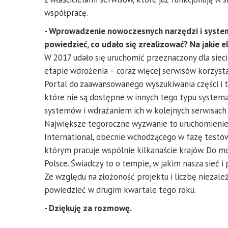
współpracę.
- Wprowadzenie nowoczesnych narzędzi i system
powiedzieć, co udało się zrealizować? Na jakie e
W 2017 udało się uruchomić przeznaczony dla siec
etapie wdrożenia – coraz więcej serwisów korzyst
Portal do zaawansowanego wyszukiwania części i t
które nie są dostępne w innych tego typu syste
systemów i wdrażaniem ich w kolejnych serwisach s
Największe tegoroczne wyzwanie to uruchomieni
International, obecnie wchodzącego w fazę testó
którym pracuje wspólnie kilkanaście krajów. Do mo
Polsce. Świadczy to o tempie, w jakim nasza sieć i
Ze względu na złożoność projektu i liczbę niezal
powiedzieć w drugim kwartale tego roku.
- Dziękuję za rozmowę.