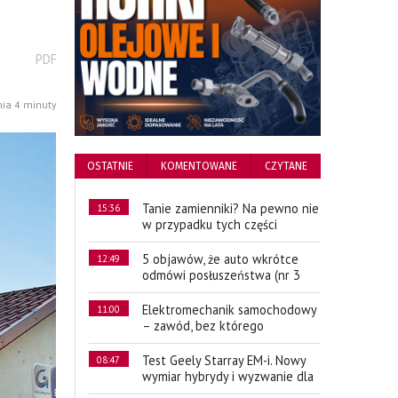
wydrukuj
PDF
podstronę
do
nia 4 minuty
OSTATNIE
KOMENTOWANE
CZYTANE
Tanie zamienniki? Na pewno nie
15:36
w przypadku tych części
5 objawów, że auto wkrótce
12:49
odmówi posłuszeństwa (nr 3
Elektromechanik samochodowy
11:00
– zawód, bez którego
Test Geely Starray EM-i. Nowy
08:47
wymiar hybrydy i wyzwanie dla