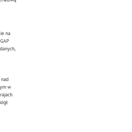
ie na
m GAP
danych,
h
 nad
 tym w
rajach.
mógł