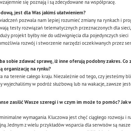
wzajemnie się poznają i są zdecydowane na współpracę.
rodową, jest dla Was jakimś ułatwieniem?
adczeń pozwala nam lepiej rozumieć zmiany na rynkach i pr
rwają testy rozwiązań telematycznych przeznaczonych dla sieci,
uży projekt byłby nie do udźwignięcia dla pojedynczych sieci
umożliwia rozwój i stworzenie narzędzi oczekiwanych przez serw
eba sobie zdawać sprawę, iż inne oferują podobny zakres. Co
 organizację na rynku?
 na terenie całego kraju. Niezależnie od tego, czy jesteśmy bl
czy wyjechaliśmy w podróż służbową lub na wakacje, zawsze jes
anse zasilić Wasze szeregi i w czym im może to pomóc? Jak 
 minimalne wymagania. Kluczowa jest chęć ciągłego rozwoju i 
jną. Jednym z wielu przykładów wsparcia dla serwisów są nasze