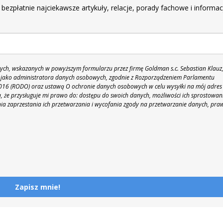
 bezpłatnie najciekawsze artykuły, relacje, porady fachowe i informac
h, wskazanych w powyższym formularzu przez firmę Goldman s.c. Sebastian Klauz
 86 jako administratora danych osobowych, zgodnie z Rozporządzeniem Parlamentu
 2016 (RODO) oraz ustawą O ochronie danych osobowych w celu wysyłki na mój adres
 że przysługuje mi prawo do: dostępu do swoich danych, możliwości ich sprostowan
nia zaprzestania ich przetwarzania i wycofania zgody na przetwarzanie danych, pra
Zapisz mnie!