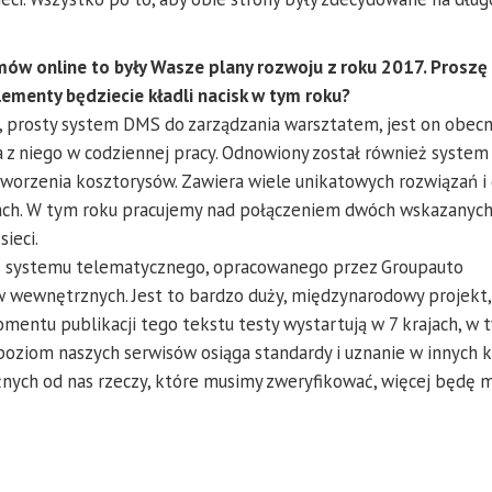
ów online to były Wasze plany rozwoju z roku 2017. Proszę
lementy będziecie kładli nacisk w tym roku?
i, prosty system DMS do zarządzania warsztatem, jest on obecn
a z niego w codziennej pracy. Odnowiony został również syste
worzenia kosztorysów. Zawiera wiele unikatowych rozwiązań i 
mach. W tym roku pracujemy nad połączeniem dwóch wskazanyc
ieci.
e systemu telematycznego, opracowanego przez Groupauto
w wewnętrznych. Jest to bardzo duży, międzynarodowy projekt,
mentu publikacji tego tekstu testy wystartują w 7 krajach, w
 poziom naszych serwisów osiąga standardy i uznanie w innych k
eżnych od nas rzeczy, które musimy zweryfikować, więcej będę 