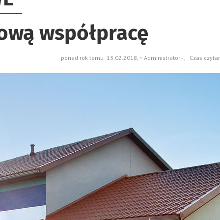
lową współpracę
ponad rok temu 13.02.2018, ~ Administrator - , Czas czyta