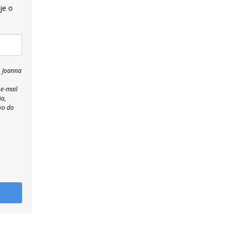
je o
, Joanna
 e-mail
ia,
wo do