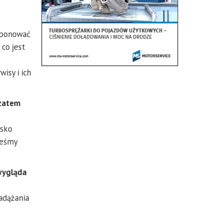
oponować
 co jest
isy i ich
 zatem
isko
teśmy
wygląda
nadążania