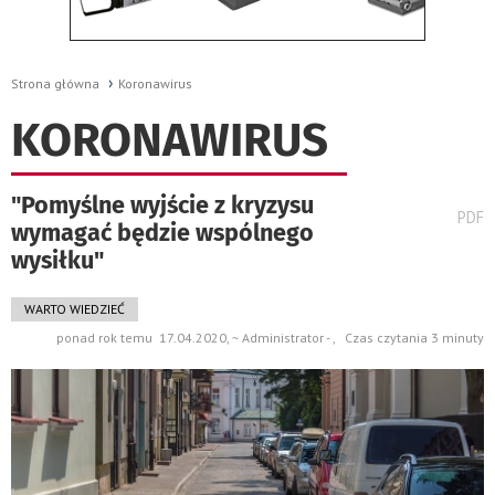
Strona główna
Koronawirus
KORONAWIRUS
"Pomyślne wyjście z kryzysu
wydru
PDF
wymagać będzie wspólnego
pods
do
wysiłku"
WARTO WIEDZIEĆ
ponad rok temu 17.04.2020, ~ Administrator - , Czas czytania 3 minuty