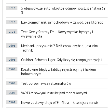
5 objawów, że auto wkrótce odmówi posłuszeństwa (nr
07.08
3
Elektromechanik samochodowy – zawód, bez którego
07.08
Test Geely Starray EM-i. Nowy wymiar hybrydy i
07.08
wyzwanie dla
Mechanik przyszłości? Dziś coraz częściej jest nim
06.08
Technik
Grubber SchwarzTiger. Gdy liczy się tempo, precyzja i
06.08
Kosztowne błędy z tablicą rejestracyjną i hakiem
05.08
holowniczym
Test porównawczy alternatorów
05.08
VARTA z nowymi instrukcjami montażowymi
05.08
Nowe zestawy oleju ATF i filtra – łatwiejszy serwis
05.08