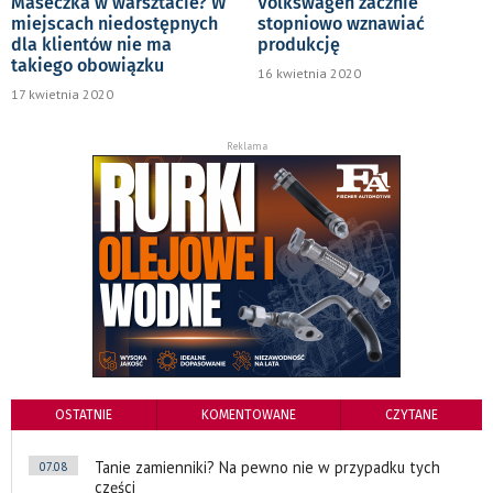
Maseczka w warsztacie? W
Volkswagen zacznie
miejscach niedostępnych
stopniowo wznawiać
dla klientów nie ma
produkcję
takiego obowiązku
16 kwietnia 2020
17 kwietnia 2020
Reklama
OSTATNIE
KOMENTOWANE
CZYTANE
Tanie zamienniki? Na pewno nie w przypadku tych
07.08
części