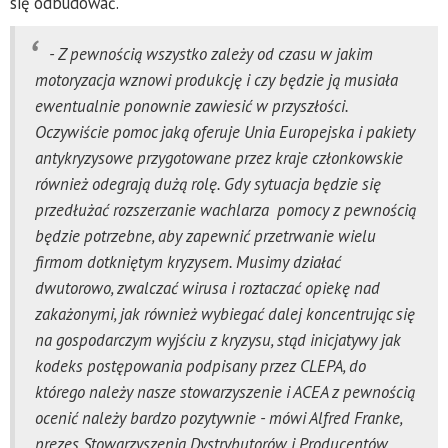
się odbudować.
- Z pewnością wszystko zależy od czasu w jakim
motoryzacja wznowi produkcję i czy będzie ją musiała
ewentualnie ponownie zawiesić w przyszłości.
Oczywiście pomoc jaką oferuje Unia Europejska i pakiety
antykryzysowe przygotowane przez kraje członkowskie
również odegrają dużą rolę. Gdy sytuacja będzie się
przedłużać rozszerzanie wachlarza pomocy z pewnością
będzie potrzebne, aby zapewnić przetrwanie wielu
firmom dotkniętym kryzysem. Musimy działać
dwutorowo, zwalczać wirusa i roztaczać opiekę nad
zakażonymi, jak również wybiegać dalej koncentrując się
na gospodarczym wyjściu z kryzysu, stąd inicjatywy jak
kodeks postępowania podpisany przez CLEPA, do
którego należy nasze stowarzyszenie i ACEA z pewnością
ocenić należy bardzo pozytywnie - mówi Alfred Franke,
prezes Stowarzyszenia Dystrybutorów i Producentów