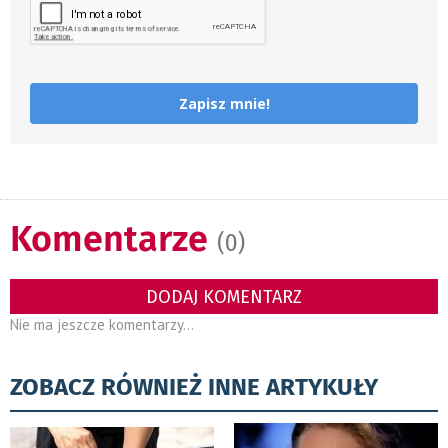
Zapisz mnie!
Komentarze
(0)
DODAJ KOMENTARZ
Nie ma jeszcze komentarzy...
ZOBACZ RÓWNIEŻ INNE ARTYKUŁY