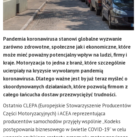
Pandemia koronawirusa stanowi globalne wyzwanie
zarówno zdrowotne, społeczne jak i ekonomiczne, które
może mieć poważny potencjalny wpływ na ludzi, firmy i
kraje. Motoryzacja to jedna z branż, które szczególnie
ucierpiały na kryzysie wywołanym pandemią
koronawirusa. Dlatego ważne jest by już teraz myśleć o
skoordynowanych działaniach, które pozwolą firmom z
całego łańcucha dostaw przezwyciężyć trudności.
Ostatnio CLEPA (Europejskie Stowarzyszenie Producentów
Części Motoryzacyjnych) i ACEA reprezentująca
producentów samochodów przyjęły wspólnie „Kodeks
postępowania biznesowego w świetle COVID-19” w celu