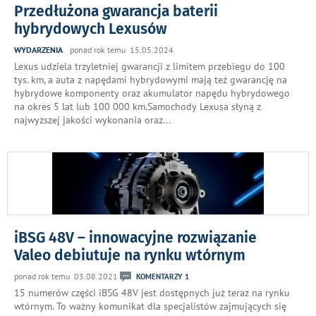
Przedłużona gwarancja baterii
hybrydowych Lexusów
WYDARZENIA
ponad rok temu 15.05.2024
Lexus udziela trzyletniej gwarancji z limitem przebiegu do 100
tys. km, a auta z napędami hybrydowymi mają też gwarancję na
hybrydowe komponenty oraz akumulator napędu hybrydowego
na okres 5 lat lub 100 000 km.Samochody Lexusa słyną z
najwyższej jakości wykonania oraz
...
iBSG 48V – innowacyjne rozwiązanie
Valeo debiutuje na rynku wtórnym
ponad rok temu 03.08.2021
KOMENTARZY 1
15 numerów części iBSG 48V jest dostępnych już teraz na rynku
wtórnym. To ważny komunikat dla specjalistów zajmujących się