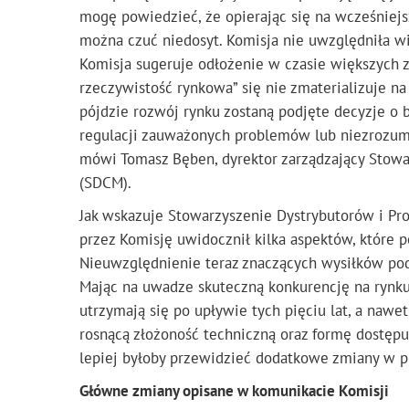
mogę powiedzieć, że opierając się na wcześniejs
można czuć niedosyt. Komisja nie uwzględniła w
Komisja sugeruje odłożenie w czasie większych
rzeczywistość rynkowa” się nie zmaterializuje na
pójdzie rozwój rynku zostaną podjęte decyzje o 
regulacji zauważonych problemów lub niezrozumi
mówi Tomasz Bęben, dyrektor zarządzający Stow
(SDCM).
Jak wskazuje Stowarzyszenie Dystrybutorów i Pr
przez Komisję uwidocznił kilka aspektów, które 
Nieuwzględnienie teraz znaczących wysiłków po
Mając na uwadze skuteczną konkurencję na rynku 
utrzymają się po upływie tych pięciu lat, a nawe
rosnącą złożoność techniczną oraz formę dostęp
lepiej byłoby przewidzieć dodatkowe zmiany w pr
Główne zmiany opisane w komunikacie Komisji