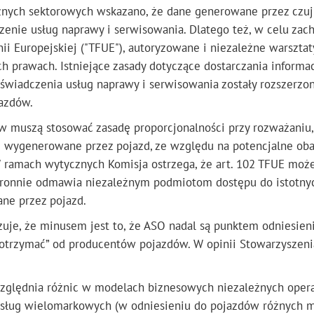
cznych sektorowych wskazano, że dane generowane przez czuj
enie usług naprawy i serwisowania. Dlatego też, w celu zac
nii Europejskiej ("TFUE"), autoryzowane i niezależne warsztat
 prawach. Istniejące zasady dotyczące dostarczania informac
świadczenia usług naprawy i serwisowania zostały rozszerzon
azdów.
 muszą stosować zasadę proporcjonalności przy rozważaniu,
e wygenerowane przez pojazd, ze względu na potencjalne ob
ramach wytycznych Komisja ostrzega, że art. 102 TFUE moż
tronnie odmawia niezależnym podmiotom dostępu do istotny
ne przez pojazd.
je, że minusem jest to, że ASO nadal są punktem odniesieni
„otrzymać” od producentów pojazdów. W opinii Stowarzyszeni
względnia różnic w modelach biznesowych niezależnych oper
 usług wielomarkowych (w odniesieniu do pojazdów różnych m