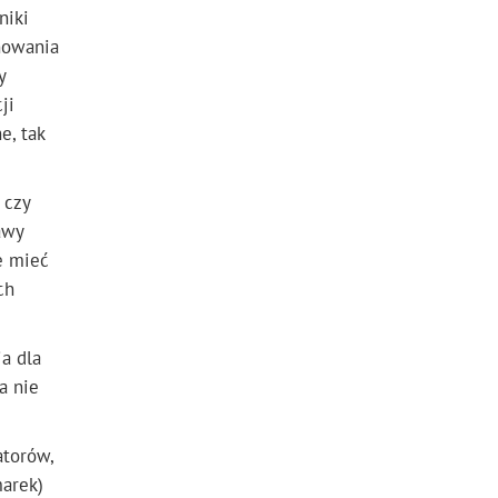
niki
howania
y
ji
e, tak
 czy
awy
e mieć
ch
a dla
a nie
atorów,
arek)