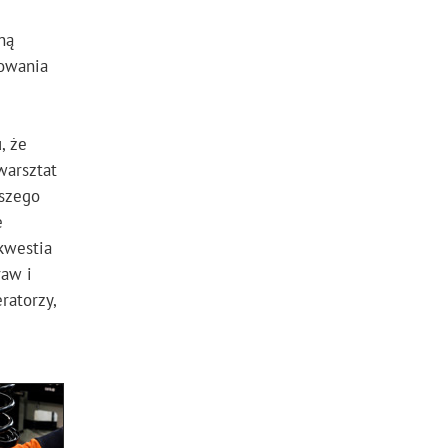
ną
owania
, że
warsztat
rszego
e
kwestia
raw i
ratorzy,