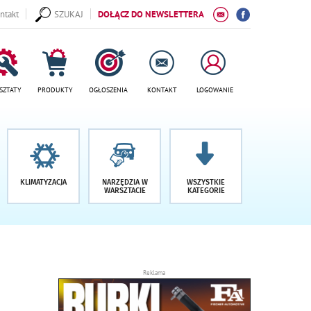
ntakt
SZUKAJ
DOŁĄCZ DO NEWSLETTERA
SZTATY
PRODUKTY
OGŁOSZENIA
KONTAKT
LOGOWANIE
KLIMATYZACJA
NARZĘDZIA W
WSZYSTKIE
WARSZTACIE
KATEGORIE
Reklama