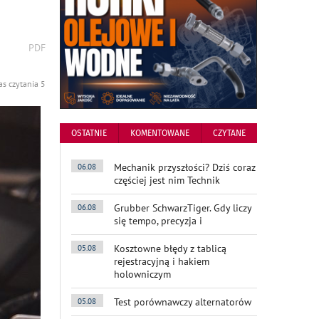
wydrukuj
PDF
podstronę
do
s czytania 5
OSTATNIE
KOMENTOWANE
CZYTANE
Mechanik przyszłości? Dziś coraz
06.08
częściej jest nim Technik
Grubber SchwarzTiger. Gdy liczy
06.08
się tempo, precyzja i
Kosztowne błędy z tablicą
05.08
rejestracyjną i hakiem
holowniczym
Test porównawczy alternatorów
05.08