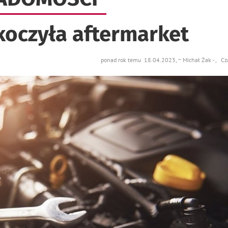
koczyła aftermarket
ponad rok temu 18.04.2023, ~ Michał Żak - , Cza