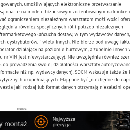
regowanych, umożliwiających elektroniczne przetwarzanie
są oparte na modelu biznesowym zorientowanym na konkret
wać ograniczeniem niezależnym warsztatom możliwości ofer
zględnia również specyficznych ról i potrzeb niezależnych
aftermarketowego łańcucha dostaw, w tym wydawców danych,
h dystrybutorów, i wielu innych. Nie bierze pod uwagę faktu
perator działający na poziomie hurtowym, a zupełnie innych 
iu nr VIN jest niewystarczający). Nie uwzględnia również sze
p. do prowadzenia swojej działalności warsztaty autoryzowan
 formacie niż np. wydawcy danych). SDCM wskazuje także że 
wytycznych uzupełniających. Mają one być „niezbędne do nap
westia jaki rodzaj lub format danych otrzymają niezależni ope
Reklama