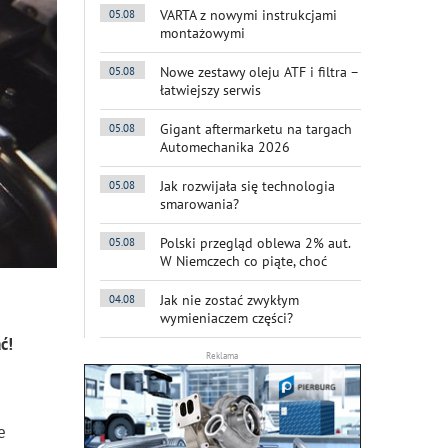
VARTA z nowymi instrukcjami
05.08
montażowymi
Nowe zestawy oleju ATF i filtra –
05.08
łatwiejszy serwis
Gigant aftermarketu na targach
05.08
Automechanika 2026
Jak rozwijała się technologia
05.08
smarowania?
Polski przegląd oblewa 2% aut.
05.08
W Niemczech co piąte, choć
Jak nie zostać zwykłym
04.08
wymieniaczem części?
ć!
Reklama
e