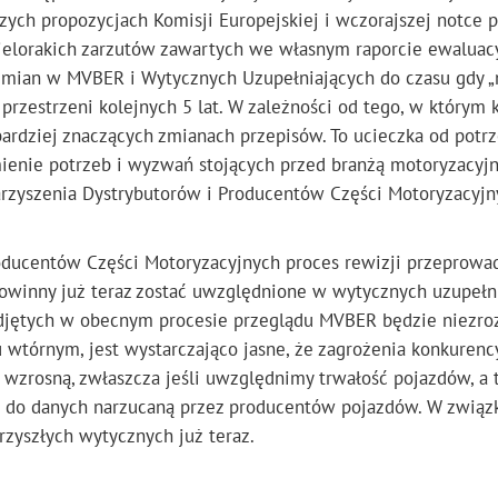
zych propozycjach Komisji Europejskiej i wczorajszej notce 
ielorakich zarzutów zawartych we własnym raporcie ewaluac
 zmian w MVBER i Wytycznych Uzupełniających do czasu gdy 
 przestrzeni kolejnych 5 lat. W zależności od tego, w którym 
bardziej znaczących zmianach przepisów. To ucieczka od potr
enie potrzeb i wyzwań stojących przed branżą motoryzacyjn
arzyszenia Dystrybutorów i Producentów Części Motoryzacyjn
oducentów Części Motoryzacyjnych proces rewizji przeprowa
powinny już teraz zostać uwzględnione w wytycznych uzupełni
djętych w obecnym procesie przeglądu MVBER będzie niezro
wtórnym, jest wystarczająco jasne, że zagrożenia konkurenc
t wzrosną, zwłaszcza jeśli uwzględnimy trwałość pojazdów, a 
u do danych narzucaną przez producentów pojazdów. W związ
zyszłych wytycznych już teraz.