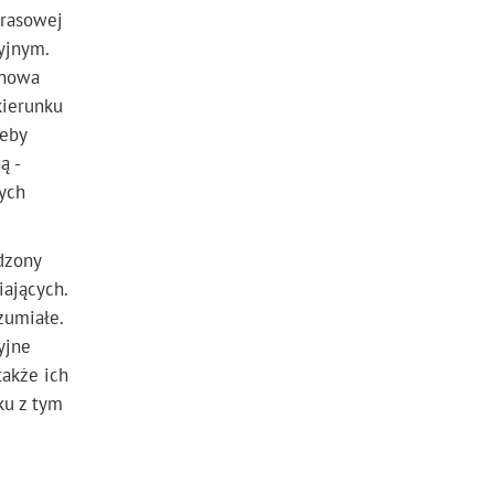
prasowej
yjnym.
„nowa
kierunku
zeby
ą -
ych
dzony
ających.
zumiałe.
yjne
także ich
ku z tym