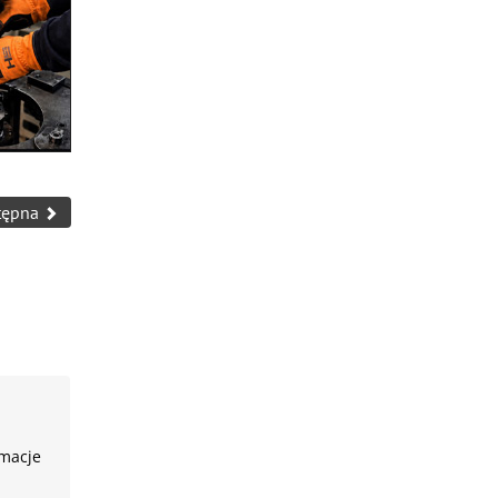
tępna
rmacje