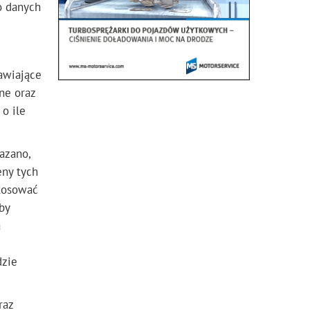
o danych
awiające
ne oraz
o ile
azano,
eny tych
stosować
by
a
dzie
raz