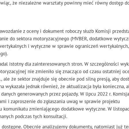
owiąc, że niezależne warsztaty powinny mieć równy dostęp d
rawozdanie z oceny i dokument roboczy służb Komisji przedst
anie do sektora motoryzacyjnego (MVBER, dodatkowe wytycz
rtykalnych i wytyczne w sprawie ograniczeń wertykalnych, 
go).
adal istotny dla zainteresowanych stron. W szczególności wyk
oryzacyjnej nie zmieniło się znacząco od czasu ostatniej oc
ale że sektor znajduje się obecnie pod silną presją, aby do
na wykazała jednak również, że aktualizacja była konieczna, a
 danych generowanych przez pojazdy. W lipcu 2022 r. Komisj
ami i zaproszenie do zgłaszania uwag w sprawie projektu
tu komunikatu zmieniającego dodatkowe wytyczne. W listopa
nych podczas tych konsultacji.
ż dostępne. Obecnie analizujemy dokumenty, natomiast już te