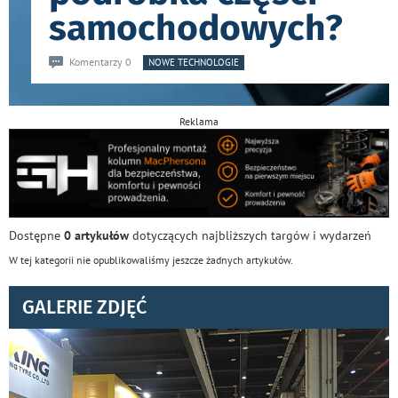
samochodowych?
Komentarzy 0
NOWE TECHNOLOGIE
Reklama
Dostępne
0 artykułów
dotyczących najbliższych targów i wydarzeń
W tej kategorii nie opublikowaliśmy jeszcze żadnych artykułów.
GALERIE ZDJĘĆ