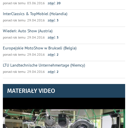
ponad rok temu 03.06.2016
zdjęć:
20
InterClassics & TopMobiel (Holandia)
ponad rok temu 29.04.2016
zdjęć:
3
Wiedeń: Auto Show (Austria)
ponad rok temu 29.04.2016
zdjęć:
3
Europejskie MotoShow w Brukseli (Belgia)
ponad rok temu 29.04.2016
zdjęć:
2
LTU Landtechnische Unternehmertage (Niemcy)
ponad rok temu 29.04.2016
zdjęć:
2
MATERIAŁY VIDEO