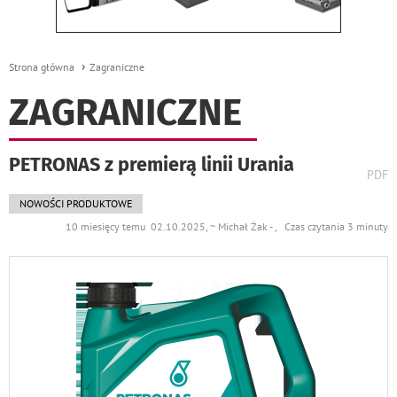
Strona główna
Zagraniczne
ZAGRANICZNE
PETRONAS z premierą linii Urania
wydr
PDF
podst
do
NOWOŚCI PRODUKTOWE
10 miesięcy temu 02.10.2025, ~ Michał Żak - , Czas czytania 3 minuty