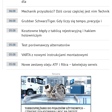
dla
Mechanik przyszłości? Dziś coraz częściej jest nim Technik
06.08
Grubber SchwarzTiger. Gdy liczy się tempo, precyzja i
06.08
Kosztowne błędy z tablicą rejestracyjną i hakiem
05.08
holowniczym
Test porównawczy alternatorów
05.08
VARTA z nowymi instrukcjami montażowymi
05.08
Nowe zestawy oleju ATF i filtra – łatwiejszy serwis
05.08
Reklama