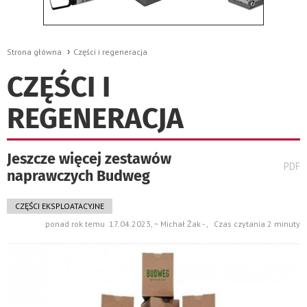
Strona główna
Części i regeneracja
CZĘŚCI I
REGENERACJA
Jeszcze więcej zestawów
wydru
PDF
naprawczych Budweg
pods
do
CZĘŚCI EKSPLOATACYJNE
ponad rok temu 17.04.2023, ~ Michał Żak - , Czas czytania 2 minuty