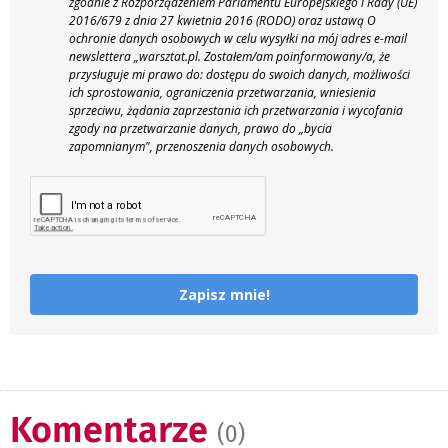
zgodnie z Rozporządzeniem Parlamentu Europejskiego i Rady (UE)
2016/679 z dnia 27 kwietnia 2016 (RODO) oraz ustawą O
ochronie danych osobowych w celu wysyłki na mój adres e-mail
newslettera „warsztat.pl. Zostałem/am poinformowany/a, że
przysługuje mi prawo do: dostępu do swoich danych, możliwości
ich sprostowania, ograniczenia przetwarzania, wniesienia
sprzeciwu, żądania zaprzestania ich przetwarzania i wycofania
zgody na przetwarzanie danych, prawo do „bycia
zapomnianym", przenoszenia danych osobowych.
Zapisz mnie!
Komentarze
(0)