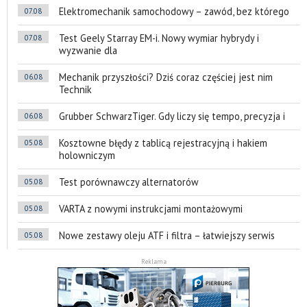
Elektromechanik samochodowy – zawód, bez którego
07.08
Test Geely Starray EM-i. Nowy wymiar hybrydy i
07.08
wyzwanie dla
Mechanik przyszłości? Dziś coraz częściej jest nim
06.08
Technik
Grubber SchwarzTiger. Gdy liczy się tempo, precyzja i
06.08
Kosztowne błędy z tablicą rejestracyjną i hakiem
05.08
holowniczym
Test porównawczy alternatorów
05.08
VARTA z nowymi instrukcjami montażowymi
05.08
Nowe zestawy oleju ATF i filtra – łatwiejszy serwis
05.08
Reklama