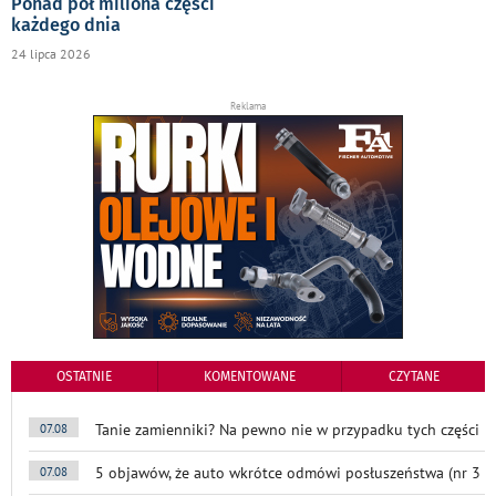
Ponad pół miliona części
każdego dnia
24 lipca 2026
Reklama
OSTATNIE
KOMENTOWANE
CZYTANE
Tanie zamienniki? Na pewno nie w przypadku tych części
07.08
5 objawów, że auto wkrótce odmówi posłuszeństwa (nr 3
07.08