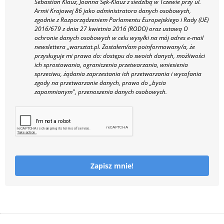
Sebastian Klauz, Joanna Sęk-Klauz z siedzibą w Tczewie przy ul.
Armii Krajowej 86 jako administratora danych osobowych,
zgodnie z Rozporządzeniem Parlamentu Europejskiego i Rady (UE)
2016/679 z dnia 27 kwietnia 2016 (RODO) oraz ustawą O
ochronie danych osobowych w celu wysyłki na mój adres e-mail
newslettera „warsztat.pl. Zostałem/am poinformowany/a, że
przysługuje mi prawo do: dostępu do swoich danych, możliwości
ich sprostowania, ograniczenia przetwarzania, wniesienia
sprzeciwu, żądania zaprzestania ich przetwarzania i wycofania
zgody na przetwarzanie danych, prawo do „bycia
zapomnianym", przenoszenia danych osobowych.
Zapisz mnie!