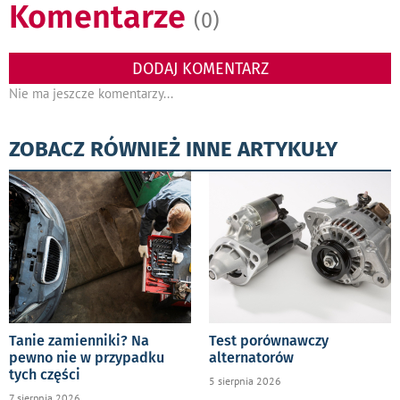
Komentarze
(0)
DODAJ KOMENTARZ
Nie ma jeszcze komentarzy...
ZOBACZ RÓWNIEŻ INNE ARTYKUŁY
Tanie zamienniki? Na
Test porównawczy
pewno nie w przypadku
alternatorów
tych części
5 sierpnia 2026
7 sierpnia 2026