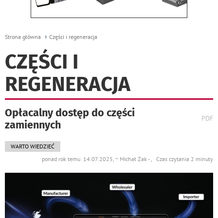
Strona główna
Części i regeneracja
CZĘŚCI I
REGENERACJA
Opłacalny dostęp do części
wydr
PDF
zamiennych
podst
do
WARTO WIEDZIEĆ
ponad rok temu 14.07.2025, ~ Michał Żak - , Czas czytania 2 minuty