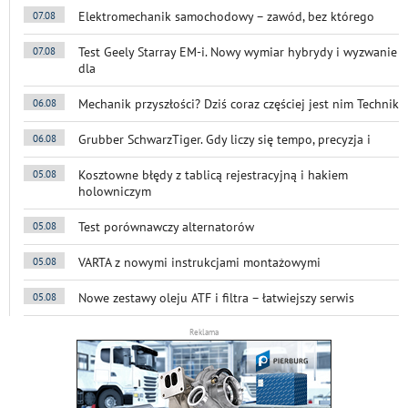
Elektromechanik samochodowy – zawód, bez którego
07.08
Test Geely Starray EM-i. Nowy wymiar hybrydy i wyzwanie
07.08
dla
Mechanik przyszłości? Dziś coraz częściej jest nim Technik
06.08
Grubber SchwarzTiger. Gdy liczy się tempo, precyzja i
06.08
Kosztowne błędy z tablicą rejestracyjną i hakiem
05.08
holowniczym
Test porównawczy alternatorów
05.08
VARTA z nowymi instrukcjami montażowymi
05.08
Nowe zestawy oleju ATF i filtra – łatwiejszy serwis
05.08
Reklama