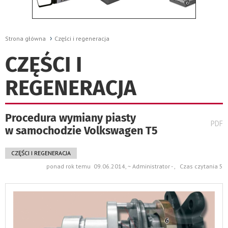
Strona główna
Części i regeneracja
CZĘŚCI I
REGENERACJA
Procedura wymiany piasty
wydru
PDF
w samochodzie Volkswagen T5
pods
do
CZĘŚCI I REGENERACJA
ponad rok temu 09.06.2014, ~ Administrator - , Czas czytania 5