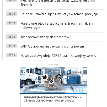
Mechanik przyszłości? Dziś coraz częściej jest nim
06.08
Technik
Grubber SchwarzTiger. Gdy liczy się tempo, precyzja i
06.08
Kosztowne błędy z tablicą rejestracyjną i hakiem
05.08
holowniczym
Test porównawczy alternatorów
05.08
VARTA z nowymi instrukcjami montażowymi
05.08
Nowe zestawy oleju ATF i filtra – łatwiejszy serwis
05.08
Reklama