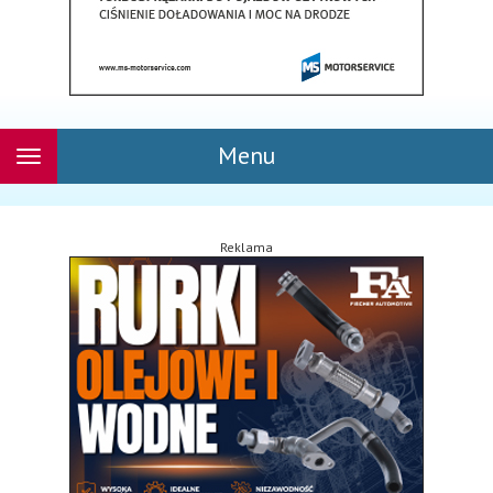
Menu
Rozwiń
nawigację
Reklama