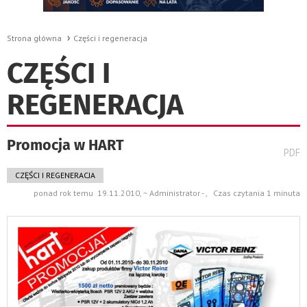
Strona główna
Części i regeneracja
CZĘŚCI I
REGENERACJA
Promocja w HART
wydru
PDF
pods
do
CZĘŚCI I REGENERACJA
ponad rok temu 19.11.2010, ~ Administrator - , Czas czytania 1 minuta