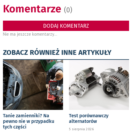
Komentarze
(0)
DODAJ KOMENTARZ
Nie ma jeszcze komentarzy...
ZOBACZ RÓWNIEŻ INNE ARTYKUŁY
Tanie zamienniki? Na
Test porównawczy
pewno nie w przypadku
alternatorów
tych części
5 sierpnia 2026