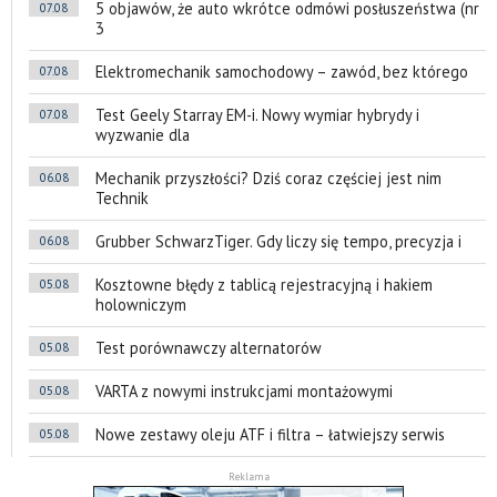
5 objawów, że auto wkrótce odmówi posłuszeństwa (nr
07.08
3
Elektromechanik samochodowy – zawód, bez którego
07.08
Test Geely Starray EM-i. Nowy wymiar hybrydy i
07.08
wyzwanie dla
Mechanik przyszłości? Dziś coraz częściej jest nim
06.08
Technik
Grubber SchwarzTiger. Gdy liczy się tempo, precyzja i
06.08
Kosztowne błędy z tablicą rejestracyjną i hakiem
05.08
holowniczym
Test porównawczy alternatorów
05.08
VARTA z nowymi instrukcjami montażowymi
05.08
Nowe zestawy oleju ATF i filtra – łatwiejszy serwis
05.08
Reklama