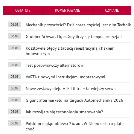
OSTATNIE
KOMENTOWANE
CZYTANE
Mechanik przyszłości? Dziś coraz częściej jest nim Technik
06.08
Grubber SchwarzTiger. Gdy liczy się tempo, precyzja i
06.08
Kosztowne błędy z tablicą rejestracyjną i hakiem
05.08
holowniczym
Test porównawczy alternatorów
05.08
VARTA z nowymi instrukcjami montażowymi
05.08
Nowe zestawy oleju ATF i filtra – łatwiejszy serwis
05.08
Gigant aftermarketu na targach Automechanika 2026
05.08
Jak rozwijała się technologia smarowania?
05.08
Polski przegląd oblewa 2% aut. W Niemczech co piąte,
05.08
choć