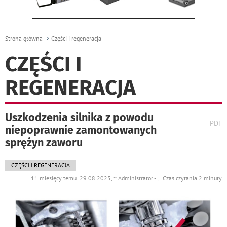
Strona główna
Części i regeneracja
CZĘŚCI I
REGENERACJA
Uszkodzenia silnika z powodu
wydr
PDF
niepoprawnie zamontowanych
podst
do
sprężyn zaworu
CZĘŚCI I REGENERACJA
11 miesięcy temu 29.08.2025, ~ Administrator - , Czas czytania 2 minuty