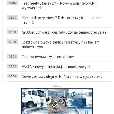
Test Geely Starray EM-i. Nowy wymiar hybrydy i
07.08
wyzwanie dla
Mechanik przyszłości? Dziś coraz częściej jest nim
06.08
Technik
Grubber SchwarzTiger. Gdy liczy się tempo, precyzja i
06.08
Kosztowne błędy z tablicą rejestracyjną i hakiem
05.08
holowniczym
Test porównawczy alternatorów
05.08
VARTA z nowymi instrukcjami montażowymi
05.08
Nowe zestawy oleju ATF i filtra – łatwiejszy serwis
05.08
Reklama