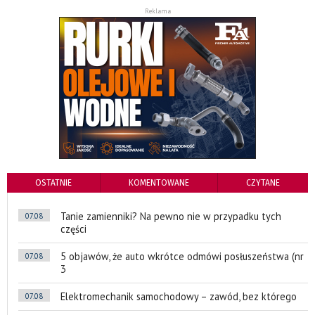
Reklama
OSTATNIE
KOMENTOWANE
CZYTANE
Tanie zamienniki? Na pewno nie w przypadku tych
07.08
części
5 objawów, że auto wkrótce odmówi posłuszeństwa (nr
07.08
3
Elektromechanik samochodowy – zawód, bez którego
07.08