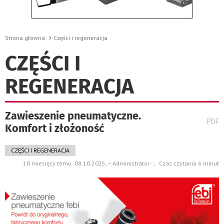
Strona główna
Części i regeneracja
CZĘŚCI I
REGENERACJA
Zawieszenie pneumatyczne.
wydru
PDF
Komfort i złożoność
pods
do
CZĘŚCI I REGENERACJA
10 miesięcy temu 08.10.2025, ~ Administrator - , Czas czytania 6 minut