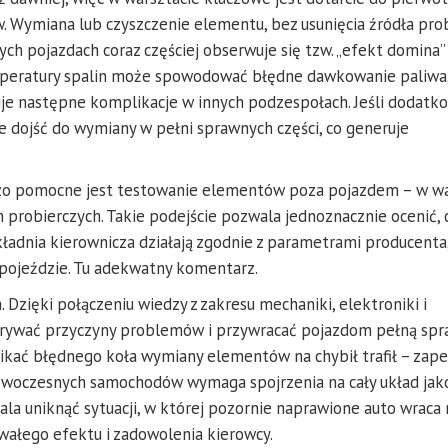
wów. Wymiana lub czyszczenie elementu, bez usunięcia źródła pr
ych pojazdach coraz częściej obserwuje się tzw. „efekt domina”
emperatury spalin może spowodować błędne dawkowanie paliwa,
łuje następne komplikacje w innych podzespołach. Jeśli dodatk
 dojść do wymiany w pełni sprawnych części, co generuje
rdzo pomocne jest testowanie elementów poza pojazdem – w w
h probierczych. Takie podejście pozwala jednoznacznie ocenić, 
ładnia kierownicza działają zgodnie z parametrami producenta
 pojeździe. Tu adekwatny komentarz.
Dzięki połączeniu wiedzy z zakresu mechaniki, elektroniki i
krywać przyczyny problemów i przywracać pojazdom pełną spr
ikać błędnego koła wymiany elementów na chybił trafił – zap
 nowoczesnych samochodów wymaga spojrzenia na cały układ jak
la uniknąć sytuacji, w której pozornie naprawione auto wraca 
ałego efektu i zadowolenia kierowcy.