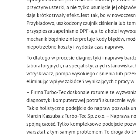
przyczyny usterki, a nie tylko usunięcie jej obja
daje krótkotrwały efekt. Jest tak, bo w nowoczesn
Przykładowo, uszkodzony czujnik ciśnienia lub t
przyspiesza zapełnianie DPF-a, a to z kolei wywo
mechanik błędnie zinterpretuje kody błędów, może
niepotrzebne koszty i wydłuża czas naprawy.
To dlatego w procesie diagnostyki i naprawy ba
laboratoryjnych, na specjalistycznych stanowiskac
wtryskiwacz, pompa wysokiego ciśnienia lub przek
eliminując wpływ zakłóceń wynikających z pracy w
– Firma Turbo-Tec doskonale rozumie te wyzwania. 
diagnostyki komputerowej potrafi skutecznie wy
Takie holistyczne podejście do napraw pozwala un
Marcin Kaszuba z Turbo-Tec Sp. z o.o. – Naprawa
spójną całość. Tylko kompleksowe podejście pozwa
warsztat z tym samym problemem. To droga do trw