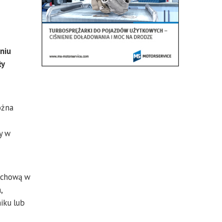
niu
ły
ożna
y w
uchową w
,
iku lub