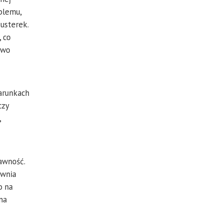
oblemu,
 usterek.
 co
owo
arunkach
czy
,
awność.
ewnia
o na
na