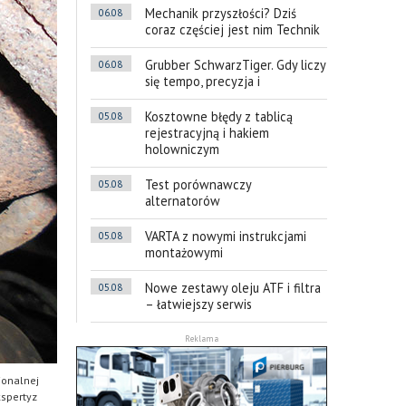
Mechanik przyszłości? Dziś
06.08
coraz częściej jest nim Technik
Grubber SchwarzTiger. Gdy liczy
06.08
się tempo, precyzja i
Kosztowne błędy z tablicą
05.08
rejestracyjną i hakiem
holowniczym
Test porównawczy
05.08
alternatorów
VARTA z nowymi instrukcjami
05.08
montażowymi
Nowe zestawy oleju ATF i filtra
05.08
– łatwiejszy serwis
Reklama
jonalnej
kspertyz