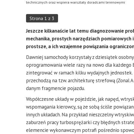
technicznych oraz wspiera warsztaty doradcami terenowymi
Strona 1 z 3
Jeszcze kilkanaście lat temu diagnozowanie pr
mechanika, prostych narzędziach pomiarowych i
prostsze, a ich wzajemne powiązania ograniczone.
Dawniej samochody korzystały z dziesiątek osobn
oprogramowania wiele razy na nowo dla każdego E
zintegrować w ramach kilku wydajnych jednostek. 
przechodzą na tzw. architekturę strefową (Zonal A
danym fragmencie pojazdu.
Współczesne układy w pojeździe, jak napęd, wtrys
wspomagania kierowcy, są ze sobą ściśle powiąza
innych układach. Na przykład nieszczelny wtrysk
zaburzeń pracy turbosprężarki czy błędnych strate
elemencie wykonawczym potrafi pośrednio spowo