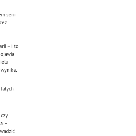
m serii
zez
ii – i to
pojawia
ielu
 wynika,
tałych.
 czy
a. –
owadzić