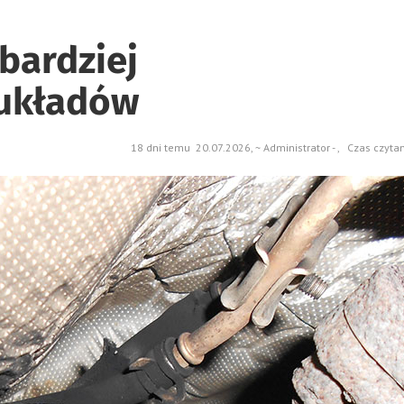
bardziej
układów
18 dni temu 20.07.2026, ~ Administrator - , Czas czyta