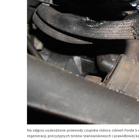
Na zdjęciu uszkodzone przewody czujnika różnicy ciśnień Forda S-
regeneracji, precyzyjnych testów stanowiskowych i prawidłowej kali