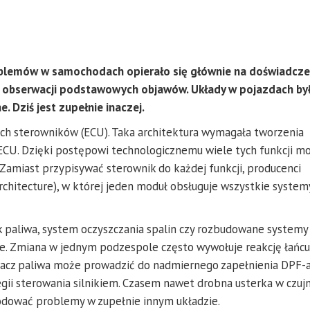
oblemów w samochodach opierało się głównie na doświadcze
 obserwacji podstawowych objawów. Układy w pojazdach by
 Dziś jest zupełnie inaczej.
ych sterowników (ECU). Taka architektura wymagała tworzenia
CU. Dzięki postępowi technologicznemu wiele tych funkcji m
Zamiast przypisywać sterownik do każdej funkcji, producenci
rchitecture), w której jeden moduł obsługuje wszystkie system
k paliwa, system oczyszczania spalin czy rozbudowane systemy
ne. Zmiana w jednym podzespole często wywołuje reakcję łańc
iwacz paliwa może prowadzić do nadmiernego zapełnienia DPF-a
gii sterowania silnikiem. Czasem nawet drobna usterka w czujn
dować problemy w zupełnie innym układzie.