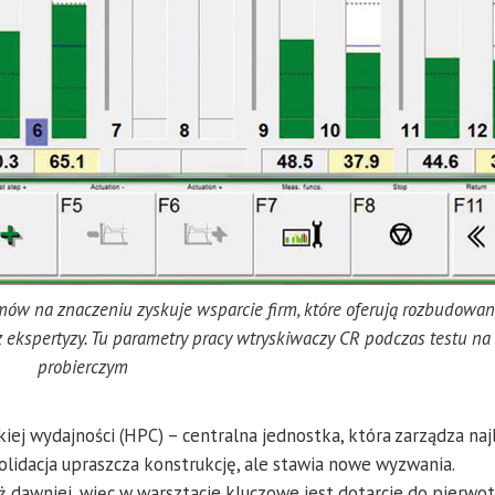
w na znaczeniu zyskuje wsparcie firm, które oferują rozbudowa
 ekspertyzy. Tu parametry pracy wtryskiwaczy CR podczas testu na 
probierczym
j wydajności (HPC) – centralna jednostka, która zarządza naj
idacja upraszcza konstrukcję, ale stawia nowe wyzwania.
 dawniej, więc w warsztacie kluczowe jest dotarcie do pierwot