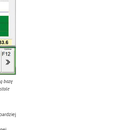
ną bazę
stole
bardziej
nej