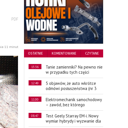
wydrukuj
PDF
podstronę
do
nia 11 minut
OSTATNIE
KOMENTOWANE
CZYTANE
Tanie zamienniki? Na pewno nie
15:36
w przypadku tych części
5 objawów, że auto wkrótce
12:49
odmówi posłuszeństwa (nr 3
Elektromechanik samochodowy
11:00
– zawód, bez którego
Test Geely Starray EM-i. Nowy
08:47
wymiar hybrydy i wyzwanie dla