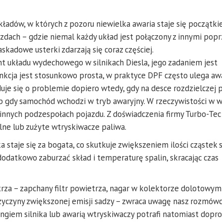
ładów, w których z pozoru niewielka awaria staje się początkie
ach – gdzie niemal każdy układ jest połączony z innymi popr
askadowe usterki zdarzają się coraz częściej.
nt układu wydechowego w silnikach Diesla, jego zadaniem jest
kcja jest stosunkowo prosta, w praktyce DPF często ulega awar
uje się o problemie dopiero wtedy, gdy na desce rozdzielczej 
ub gdy samochód wchodzi w tryb awaryjny. W rzeczywistości w w
nnych podzespołach pojazdu. Z doświadczenia firmy Turbo-Tec
lne lub zużyte wtryskiwacze paliwa.
 staje się za bogata, co skutkuje zwiększeniem ilości cząstek s
odatkowo zaburzać skład i temperaturę spalin, skracając czas
a – zapchany filtr powietrza, nagar w kolektorze dolotowym
yczyny zwiększonej emisji sadzy – zwraca uwagę nasz rozmówc
giem silnika lub awarią wtryskiwaczy potrafi natomiast dopr