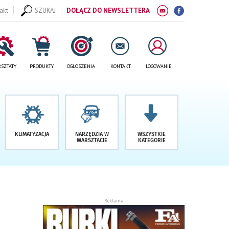
akt
SZUKAJ
DOŁĄCZ DO NEWSLETTERA
SZTATY
PRODUKTY
OGŁOSZENIA
KONTAKT
LOGOWANIE
KLIMATYZACJA
NARZĘDZIA W
WSZYSTKIE
WARSZTACIE
KATEGORIE
Reklama