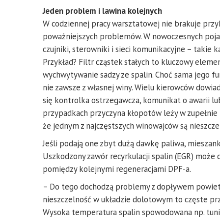
Jeden problem i lawina kolejnych
W codziennej pracy warsztatowej nie brakuje przyk
poważniejszych problemów. W nowoczesnych pojazd
czujniki, sterowniki i sieci komunikacyjne – takie k
Przykład? Filtr cząstek stałych to kluczowy eleme
wychwytywanie sadzy ze spalin. Choć sama jego fun
nie zawsze z własnej winy. Wielu kierowców dowiad
się kontrolka ostrzegawcza, komunikat o awarii l
przypadkach przyczyna kłopotów leży w zupełnie i
że jednym z najczęstszych winowajców są nieszcze
Jeśli podają one zbyt dużą dawkę paliwa, mieszanka
Uszkodzony zawór recyrkulacji spalin (EGR) może d
pomiędzy kolejnymi regeneracjami DPF-a.
– Do tego dochodzą problemy z dopływem powietrz
nieszczelność w układzie dolotowym to częste prz
Wysoka temperatura spalin spowodowana np. tunin