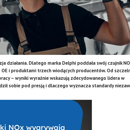
zja działania. Dlatego marka Delphi poddała swój czujnik NO
m OE i produktami trzech wiodących producentów. Od szczel
racy – wyniki wyraźnie wskazują zdecydowanego lidera w
radził sobie pod presją i dlaczego wyznacza standardy nieza