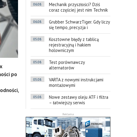
Mechanik przyszłości? Dziś
06.08
coraz częściej jest nim Technik
Grubber SchwarzTiger. Gdy liczy
06.08
się tempo, precyzja i
Kosztowne błędy z tablicą
05.08
rejestracyjną i hakiem
holowniczym
Test porównawczy
05.08
x
alternatorów
ności po
VARTA z nowymi instrukcjami
05.08
montażowymi
wodności,
Nowe zestawy oleju ATF i filtra
05.08
– łatwiejszy serwis
Reklama