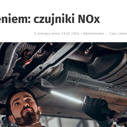
eniem: czujniki NOx
5 miesięcy temu 24.02.2026, ~ Administrator - , Czas czyta