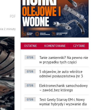
wydrukuj
PDF
podstronę
do
nia 2 minuty
OSTATNIE
KOMENTOWANE
CZYTANE
Tanie zamienniki? Na pewno nie
07.08
w przypadku tych części
5 objawów, że auto wkrótce
07.08
odmówi posłuszeństwa (nr 3
Elektromechanik samochodowy
07.08
– zawód, bez którego
Test Geely Starray EM-i. Nowy
07.08
wymiar hybrydy i wyzwanie dla