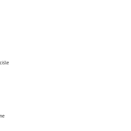
ciśle
dne