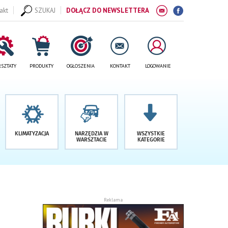
akt
SZUKAJ
DOŁĄCZ DO NEWSLETTERA
SZTATY
PRODUKTY
OGŁOSZENIA
KONTAKT
LOGOWANIE
KLIMATYZACJA
NARZĘDZIA W
WSZYSTKIE
WARSZTACIE
KATEGORIE
Reklama