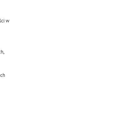
ści w
h,
ach