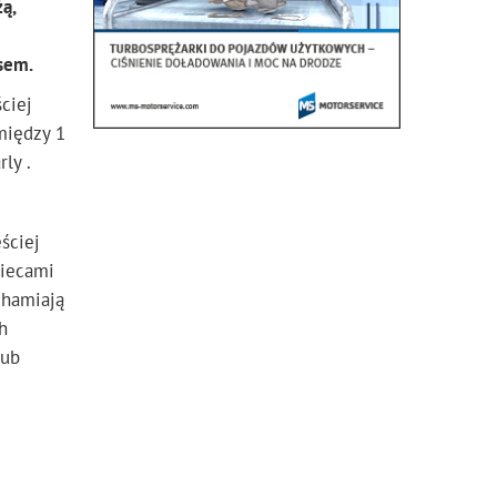
ą,
sem.
ciej
między 1
rly .
ściej
wiecami
chamiają
h
lub