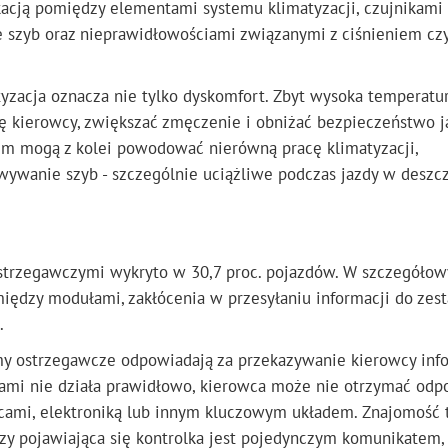
acją pomiędzy elementami systemu klimatyzacji, czujnikami 
e szyb oraz nieprawidłowościami związanymi z ciśnieniem cz
yzacja oznacza nie tylko dyskomfort. Zbyt wysoka temperatu
 kierowcy, zwiększać zmęczenie i obniżać bezpieczeństwo j
m mogą z kolei powodować nierówną pracę klimatyzacji,
wywanie szyb - szczególnie uciążliwe podczas jazdy w deszc
trzegawczymi wykryto w 30,7 proc. pojazdów. W szczegółow
między modułami, zakłócenia w przesyłaniu informacji do zes
.
my ostrzegawcze odpowiadają za przekazywanie kierowcy info
łami nie działa prawidłowo, kierowca może nie otrzymać od
lcami, elektroniką lub innym kluczowym układem. Znajomość 
zy pojawiająca się kontrolka jest pojedynczym komunikatem,