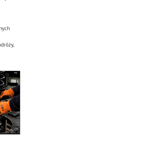
nych
dróży,