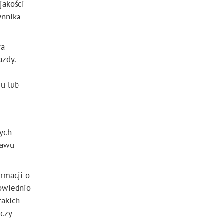
jakości
ynnika
ra
azdy.
zu lub
ych
tawu
rmacji o
powiednio
takich
 czy