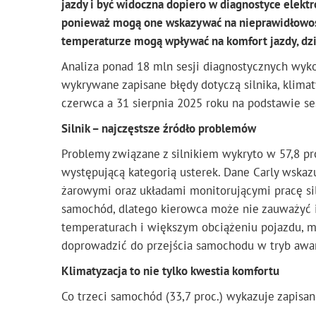
jazdy i być widoczna dopiero w diagnostyce elektr
ponieważ mogą one wskazywać na nieprawidłowośc
temperaturze mogą wpływać na komfort jazdy, dz
Analiza ponad 18 mln sesji diagnostycznych wyk
wykrywane zapisane błędy dotyczą silnika, klima
czerwca a 31 sierpnia 2025 roku na podstawie se
Silnik – najczęstsze źródło problemów
Problemy związane z silnikiem wykryto w 57,8 pr
występującą kategorią usterek. Dane Carly wskazu
żarowymi oraz układami monitorującymi pracę sil
samochód, dlatego kierowca może nie zauważyć ic
temperaturach i większym obciążeniu pojazdu, mo
doprowadzić do przejścia samochodu w tryb awa
Klimatyzacja to nie tylko kwestia komfortu
Co trzeci samochód (33,7 proc.) wykazuje zapisa