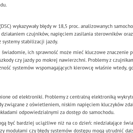
du.
dy (DSC) wykazywały błędy w 18,5 proc. analizowanych samoch
z działaniem czujników, napięciem zasilania sterowników oraz
systemy stabilizacji jazdy.
ów świadomie, ich sprawność może mieć kluczowe znaczenie 
kody czy jazdy po mokrej nawierzchni. Problemy z czujnika
zność systemów wspomagających kierowcę właśnie wtedy, gd
one od elektroniki. Problemy z centralną elektroniką wykryt
ędy związane z oświetleniem, niskim napięciem kluczyków zd
układami odpowiedzialnymi za dostęp do samochodu.
ą być bardziej uciążliwe niż na co dzień: niedziałające świa
dzy modułami czy błędy systemów dostępu mogą utrudnić dal