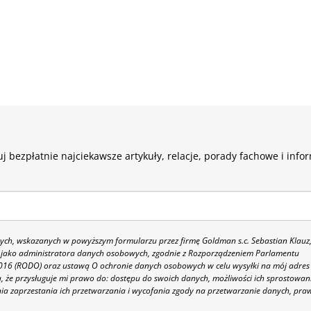
j bezpłatnie najciekawsze artykuły, relacje, porady fachowe i info
h, wskazanych w powyższym formularzu przez firmę Goldman s.c. Sebastian Klauz
 86 jako administratora danych osobowych, zgodnie z Rozporządzeniem Parlamentu
 2016 (RODO) oraz ustawą O ochronie danych osobowych w celu wysyłki na mój adres
 że przysługuje mi prawo do: dostępu do swoich danych, możliwości ich sprostowan
nia zaprzestania ich przetwarzania i wycofania zgody na przetwarzanie danych, pra