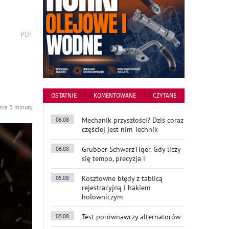
wydrukuj
PDF
podstronę
do
OSTATNIE
KOMENTOWANE
CZYTANE
ania 3 minuty
Mechanik przyszłości? Dziś coraz
06.08
częściej jest nim Technik
Grubber SchwarzTiger. Gdy liczy
06.08
się tempo, precyzja i
Kosztowne błędy z tablicą
05.08
rejestracyjną i hakiem
holowniczym
Test porównawczy alternatorów
05.08