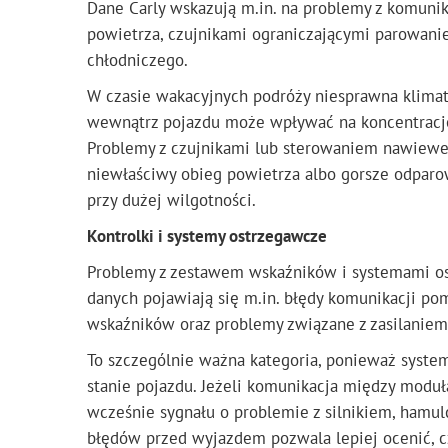
Dane Carly wskazują m.in. na problemy z komunik
powietrza, czujnikami ograniczającymi parowani
chłodniczego.
W czasie wakacyjnych podróży niesprawna klimat
wewnątrz pojazdu może wpływać na koncentrację
Problemy z czujnikami lub sterowaniem nawiewe
niewłaściwy obieg powietrza albo gorsze odparo
przy dużej wilgotności.
Kontrolki i systemy ostrzegawcze
Problemy z zestawem wskaźników i systemami os
danych pojawiają się m.in. błędy komunikacji po
wskaźników oraz problemy związane z zasilaniem
To szczególnie ważna kategoria, ponieważ syste
stanie pojazdu. Jeżeli komunikacja między modu
wcześnie sygnału o problemie z silnikiem, hamu
błędów przed wyjazdem pozwala lepiej ocenić, c