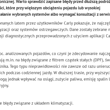
onicznej. Warto sprawdzić zapisane błędy przed dłuższą podróż
i, które przy większym obciążeniu pojazdu lub wysokiej
iałanie wybranych systemów albo wymagać konsultacji z serwi
onanych latem przez użytkowników Carly pokazuje, że najczęś
tyzacji oraz systemów ostrzegawczych. Dane zostały zebrane 
sji diagnostycznych przeprowadzonych z użyciem aplikacji Ca
oc. analizowanych pojazdów, co czyni je zdecydowanie najczę
ją m.in. na błędy związane z filtrem cząstek stałych (DPF), ś
nika. Tego typu nieprawidłowości nie zawsze od razu unieru
h podczas codziennej jazdy. W dłuższej trasie, przy wyższyc
gą jednak wpływać na osiągi, zużycie paliwa, emisję spalin 
ryjny.
ne błędy związane z układem klimatyzacji.