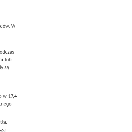
odów. W
podczas
mi lub
y są
o w 17,4
alnego
tła,
szą