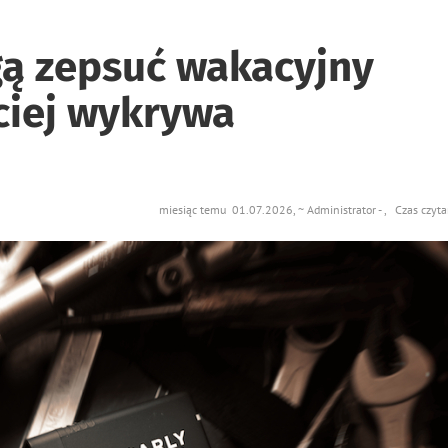
gą zepsuć wakacyjny
ciej wykrywa
miesiąc temu 01.07.2026, ~ Administrator - , Czas czyt