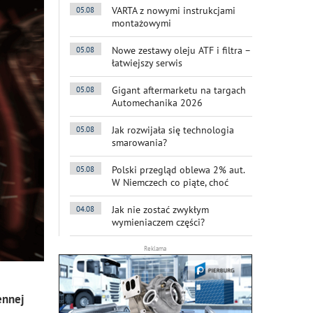
VARTA z nowymi instrukcjami
05.08
montażowymi
Nowe zestawy oleju ATF i filtra –
05.08
łatwiejszy serwis
Gigant aftermarketu na targach
05.08
Automechanika 2026
Jak rozwijała się technologia
05.08
smarowania?
Polski przegląd oblewa 2% aut.
05.08
W Niemczech co piąte, choć
Jak nie zostać zwykłym
04.08
wymieniaczem części?
Reklama
ennej