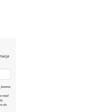
rmacje
, Joanna
 e-mail
ia,
wo do