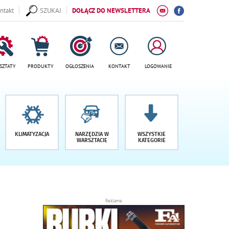
ntakt
SZUKAJ
DOŁĄCZ DO NEWSLETTERA
SZTATY
PRODUKTY
OGŁOSZENIA
KONTAKT
LOGOWANIE
KLIMATYZACJA
NARZĘDZIA W
WSZYSTKIE
WARSZTACIE
KATEGORIE
Reklama