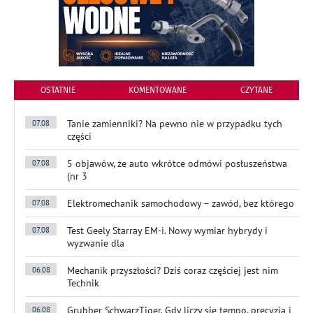
OSTATNIE
KOMENTOWANE
CZYTANE
Tanie zamienniki? Na pewno nie w przypadku tych
07.08
części
5 objawów, że auto wkrótce odmówi posłuszeństwa
07.08
(nr 3
Elektromechanik samochodowy – zawód, bez którego
07.08
Test Geely Starray EM-i. Nowy wymiar hybrydy i
07.08
wyzwanie dla
Mechanik przyszłości? Dziś coraz częściej jest nim
06.08
Technik
Grubber SchwarzTiger. Gdy liczy się tempo, precyzja i
06.08