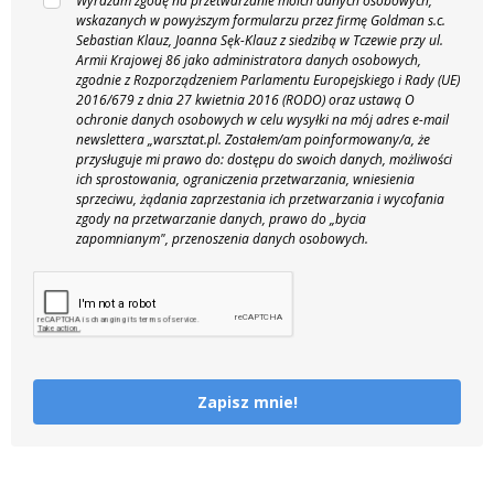
Wyrażam zgodę na przetwarzanie moich danych osobowych,
wskazanych w powyższym formularzu przez firmę Goldman s.c.
Sebastian Klauz, Joanna Sęk-Klauz z siedzibą w Tczewie przy ul.
Armii Krajowej 86 jako administratora danych osobowych,
zgodnie z Rozporządzeniem Parlamentu Europejskiego i Rady (UE)
2016/679 z dnia 27 kwietnia 2016 (RODO) oraz ustawą O
ochronie danych osobowych w celu wysyłki na mój adres e-mail
newslettera „warsztat.pl. Zostałem/am poinformowany/a, że
przysługuje mi prawo do: dostępu do swoich danych, możliwości
ich sprostowania, ograniczenia przetwarzania, wniesienia
sprzeciwu, żądania zaprzestania ich przetwarzania i wycofania
zgody na przetwarzanie danych, prawo do „bycia
zapomnianym", przenoszenia danych osobowych.
Zapisz mnie!