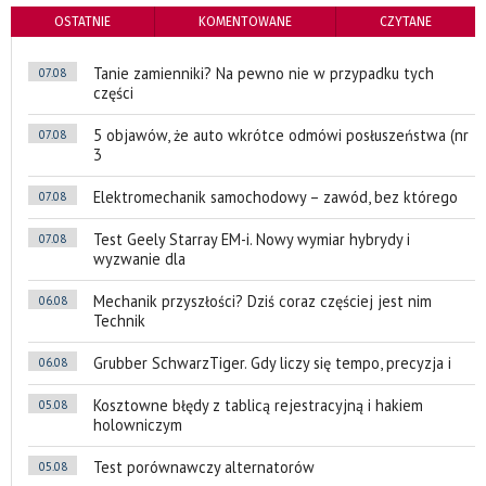
OSTATNIE
KOMENTOWANE
CZYTANE
Tanie zamienniki? Na pewno nie w przypadku tych
07.08
części
5 objawów, że auto wkrótce odmówi posłuszeństwa (nr
07.08
3
Elektromechanik samochodowy – zawód, bez którego
07.08
Test Geely Starray EM-i. Nowy wymiar hybrydy i
07.08
wyzwanie dla
Mechanik przyszłości? Dziś coraz częściej jest nim
06.08
Technik
Grubber SchwarzTiger. Gdy liczy się tempo, precyzja i
06.08
Kosztowne błędy z tablicą rejestracyjną i hakiem
05.08
holowniczym
Test porównawczy alternatorów
05.08