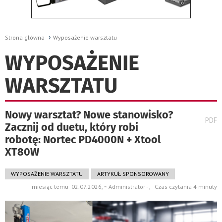
Strona główna
Wyposażenie warsztatu
WYPOSAŻENIE
WARSZTATU
Nowy warsztat? Nowe stanowisko?
wydru
PDF
Zacznij od duetu, który robi
pods
do
robotę: Nortec PD4000N + Xtool
XT80W
WYPOSAŻENIE WARSZTATU
ARTYKUŁ SPONSOROWANY
miesiąc temu 02.07.2026, ~ Administrator - , Czas czytania 4 minuty