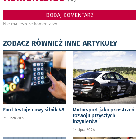
DODAJ KOMENTARZ
Nie ma jeszcze komentarzy...
ZOBACZ RÓWNIEŻ INNE ARTYKUŁY
Ford testuje nowy silnik V8
Motorsport jako przestrzeń
rozwoju przyszłych
29 lipca 2026
inżynierów
14 lipca 2026