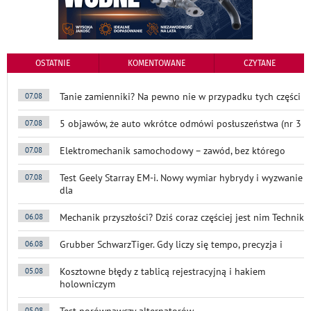
OSTATNIE
KOMENTOWANE
CZYTANE
Tanie zamienniki? Na pewno nie w przypadku tych części
07.08
5 objawów, że auto wkrótce odmówi posłuszeństwa (nr 3
07.08
Elektromechanik samochodowy – zawód, bez którego
07.08
Test Geely Starray EM-i. Nowy wymiar hybrydy i wyzwanie
07.08
dla
Mechanik przyszłości? Dziś coraz częściej jest nim Technik
06.08
Grubber SchwarzTiger. Gdy liczy się tempo, precyzja i
06.08
Kosztowne błędy z tablicą rejestracyjną i hakiem
05.08
holowniczym
Test porównawczy alternatorów
05.08