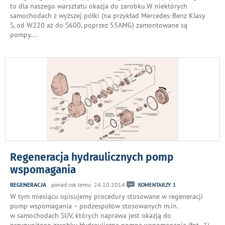
to dla naszego warsztatu okazja do zarobku.W niektórych
samochodach z wyższej półki (na przykład Mercedes-Benz Klasy
S, od W220 aż do S600, poprzez 55AMG) zamontowane są
pompy
...
Regeneracja hydraulicznych pomp
wspomagania
REGENERACJA
ponad rok temu 24.10.2014
KOMENTARZY 1
W tym miesiącu opisujemy procedury stosowane w regeneracji
pomp wspomagania – podzespołów stosowanych m.in.
w samochodach SUV, których naprawa jest okazją do
przyzwoitego zarobku.Hydrauliczna pompa wspomagania (fot. 1)