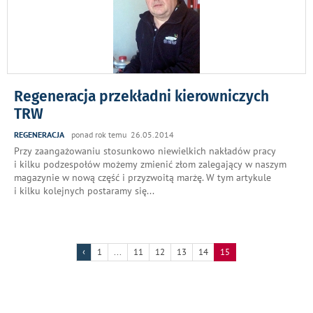
Regeneracja przekładni kierowniczych
TRW
REGENERACJA
ponad rok temu 26.05.2014
Przy zaangażowaniu stosunkowo niewielkich nakładów pracy
i kilku podzespołów możemy zmienić złom zalegający w naszym
magazynie w nową część i przyzwoitą marżę. W tym artykule
i kilku kolejnych postaramy się
...
‹
1
...
11
12
13
14
15