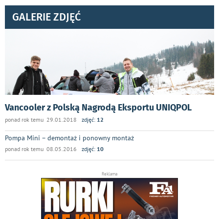
GALERIE ZDJĘĆ
Vancooler z Polską Nagrodą Eksportu UNIQPOL
ponad rok temu 29.01.2018
zdjęć:
12
Pompa Mini – demontaż i ponowny montaż
ponad rok temu 08.05.2016
zdjęć:
10
Reklama