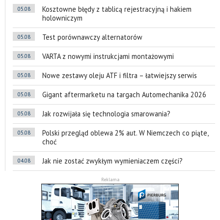
Kosztowne błędy z tablicą rejestracyjną i hakiem
05.08
holowniczym
Test porównawczy alternatorów
05.08
VARTA z nowymi instrukcjami montażowymi
05.08
Nowe zestawy oleju ATF i filtra – łatwiejszy serwis
05.08
Gigant aftermarketu na targach Automechanika 2026
05.08
Jak rozwijała się technologia smarowania?
05.08
Polski przegląd oblewa 2% aut. W Niemczech co piąte,
05.08
choć
Jak nie zostać zwykłym wymieniaczem części?
04.08
Reklama